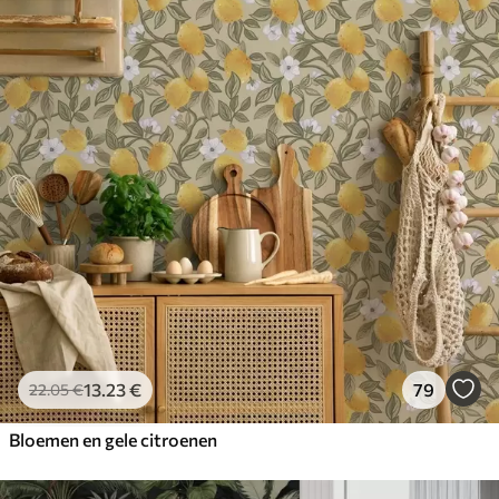
13
.23
€
79
22
.05
€
Bloemen en gele citroenen