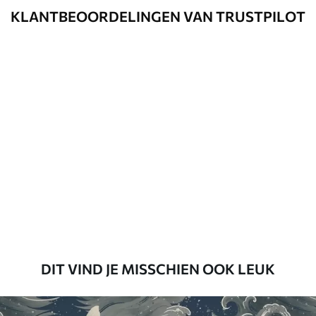
Schoonmaken
Kan voorzichtig worden gereinigd met
KLANTBEOORDELINGEN VAN TRUSTPILOT
een zachte spons. Fotobehang met een
Vernislaag kan met water worden
gereinigd.
Toepassingsmethode
Naadloze toepassing
Beschikbare materialen
Standaard
45
.00
27
.00
€
/m²
Premium
56
.67
34
.00
€
/m²
DIT VIND JE MISSCHIEN OOK LEUK
Premium vinyl
65
.00
39
.00
€
/m²