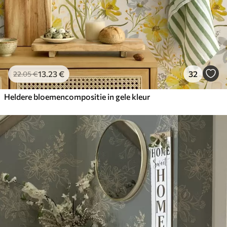
13
.23
€
32
22
.05
€
Heldere bloemencompositie in gele kleur