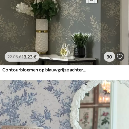
13
.23
€
30
22
.05
€
Contourbloemen op blauwgrijze achtergrond, elegant botanisch patroon