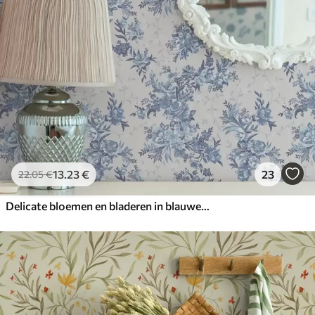
13
.23
€
23
22
.05
€
Delicate bloemen en bladeren in blauwe en blauwe kleuren op een lichte achtergrond