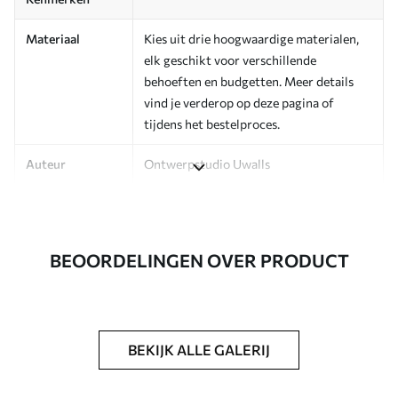
Materiaal
Kies uit drie hoogwaardige materialen,
elk geschikt voor verschillende
behoeften en budgetten. Meer details
vind je verderop op deze pagina of
tijdens het bestelproces.
Auteur
Ontwerpstudio Uwalls
Artikelnummer
a00072v1
Afwerking
Zijdeglans.
BEOORDELINGEN OVER PRODUCT
Productie
Op bestelling gedrukt en geleverd in
rollen tot 50 cm breed.
Extra opties
Beschikbaar met Vernislaag en/of
BEKIJK ALLE GALERIJ
behanglijm.