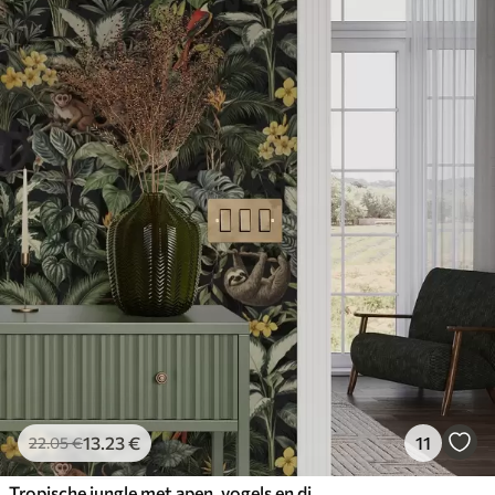
13
.23
€
11
22
.05
€
Tropische jungle met apen, vogels en dicht gebladerte