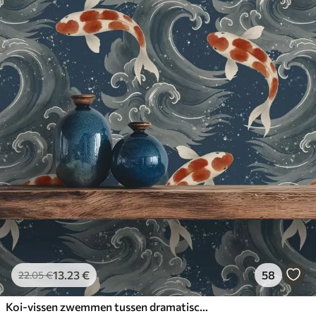
13
.23
€
58
22
.05
€
Koi-vissen zwemmen tussen dramatische oceaangolven