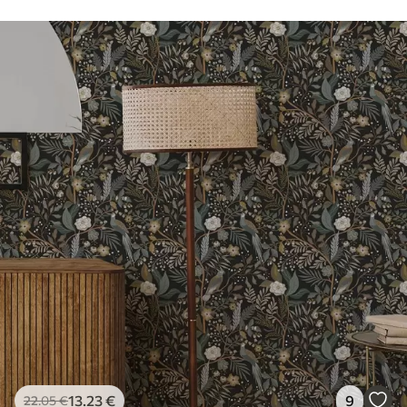
13
.23
€
9
22
.05
€