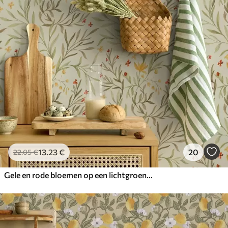
13
.23
€
20
22
.05
€
Gele en rode bloemen op een lichtgroene achtergrond