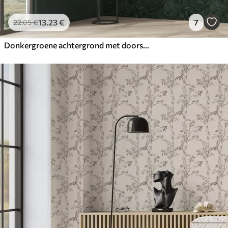
13
.23
€
7
22
.05
€
Donkergroene achtergrond met doorschijnende bladeren