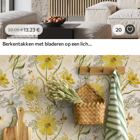
13
.23
€
20
22
.05
€
Berkentakken met bladeren op een lichte achtergrond