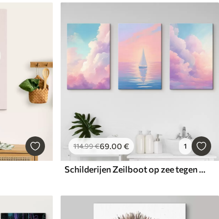
69
.00
€
114
.99
€
1
Schilderijen Zeilboot op zee tegen een achtergrond van wolken