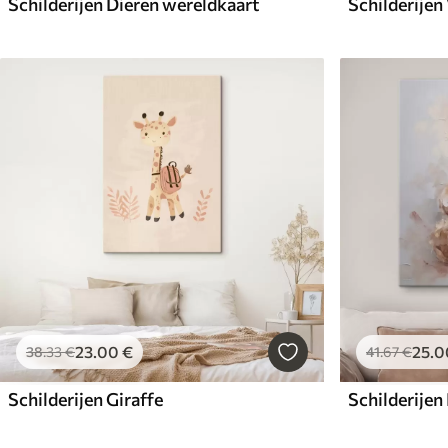
Schilderijen Dieren wereldkaart
Schilderijen
23
.00
€
25
.0
38
.33
€
41
.67
€
Schilderijen Giraffe