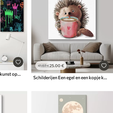
25
.00
€
41
.67
€
Schilderijen heldere straatkunst op een donkere achtergrond
Schilderijen Een egel en een kopje koffie