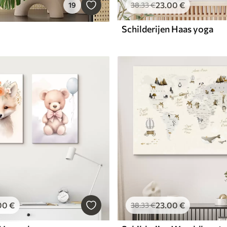
23
.00
€
19
38
.33
€
Schilderijen Haas yoga
00
€
23
.00
€
38
.33
€