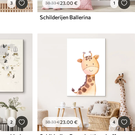
23
.00
€
3
38
.33
€
1
Schilderijen Ballerina
23
.00
€
2
38
.33
€
4