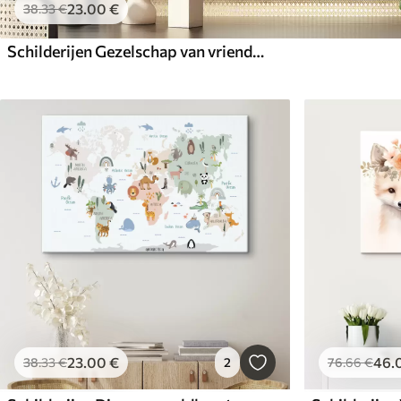
23
.00
€
38
.33
€
Schilderijen Gezelschap van vrienden in het bos. Schattige dieren
23
.00
€
46
.
38
.33
€
2
76
.66
€