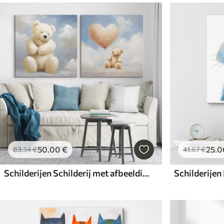
50
.00
€
25
.0
83
.34
€
41
.67
€
Schilderijen Schilderij met afbeelding van een beer en een hart
Schilderijen