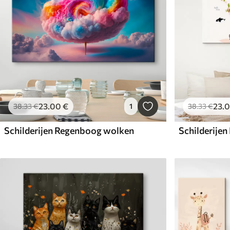
23
.00
€
23
.
38
.33
€
1
38
.33
€
Schilderijen Regenboog wolken