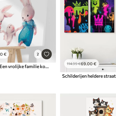
00
€
2
69
.00
€
114
.99
€
Schilderijen Een vrolijke familie konijnen