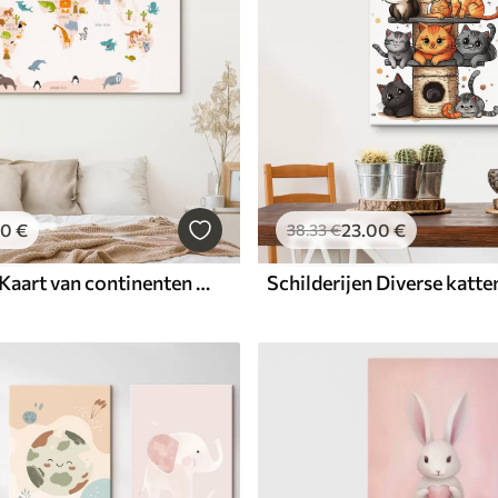
00
€
23
.00
€
38
.33
€
Schilderijen Kaart van continenten met dieren