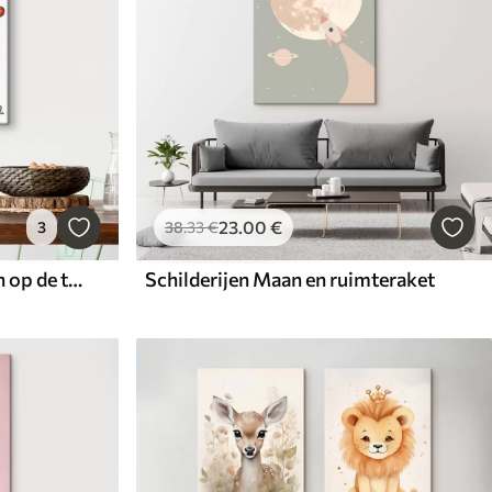
23
.00
€
3
38
.33
€
Schilderijen Diverse katten op de toonbank
Schilderijen Maan en ruimteraket