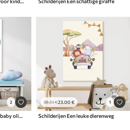
Schilderijen Wereldkaart voor kinderen
Schilderijen Een schattige giraffe
23
.00
€
2
38
.33
€
1
Schilderijen Een schattige baby olifant
Schilderijen Een leuke dierenweg