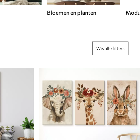
Bloemen en planten
Modu
Wis alle filters