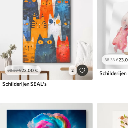
23
.
38
.33
€
23
.00
€
38
.33
€
2
Schilderijen SEAL's