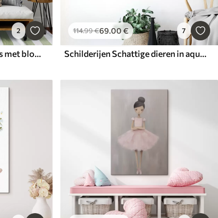
69
.00
€
2
114
.99
€
7
Schilderijen Schattige haas met bloemen in aquarelstijl
Schilderijen Schattige dieren in aquarelstijl