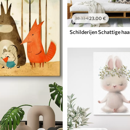
23
.00
€
38
.33
€