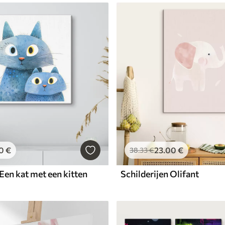
0
€
23
.00
€
38
.33
€
 Een kat met een kitten
Schilderijen Olifant