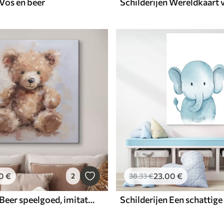
 Vos en beer
0
€
23
.00
€
2
38
.33
€
Schilderijen Beer speelgoed, imitatie schilderij