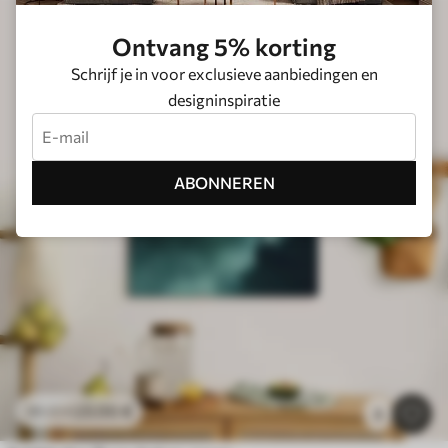
Ontvang 5% korting
Schrijf je in voor exclusieve aanbiedingen en
designinspiratie
ABONNEREN
23
.00
€
38
.33
€
3