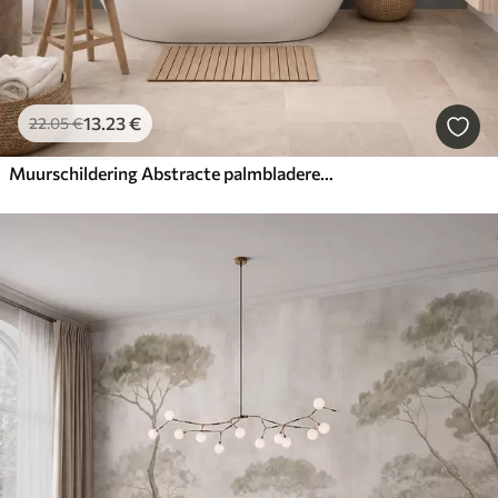
13
.23
€
22
.05
€
Muurschildering Abstracte palmbladeren, schilderijimitatie