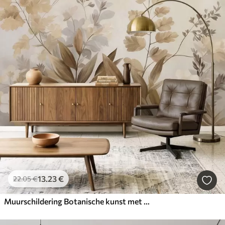
13
.23
€
22
.05
€
Muurschildering Botanische kunst met textuur, diverse planten en bladeren in bruine en beige tinten