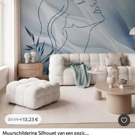
13
.23
€
22
.05
€
Muurschildering Silhouet van een gezicht tegen een abstracte achtergrond