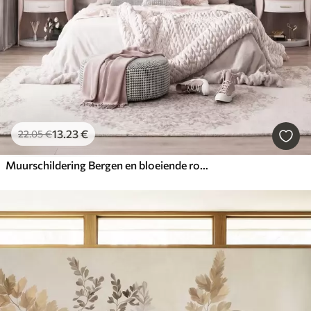
13
.23
€
22
.05
€
Muurschildering Bergen en bloeiende roze magnoliatakken, een landschap met veel textuur