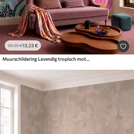
13
.23
€
22
.05
€
Muurschildering Levendig tropisch motief met bloemen, bladeren en kleurrijke vruchten