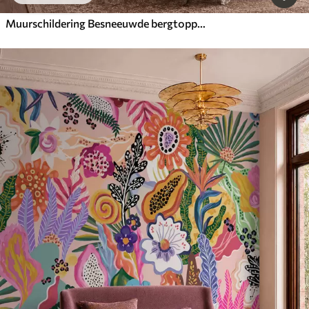
Muurschildering Besneeuwde bergtoppen en een rustig meer met een spiegelgladde weerspiegeling