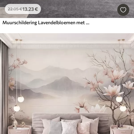
13
.23
€
22
.05
€
Muurschildering Lavendelbloemen met lange stelen en bladeren, kunstwerk met een zachte pastelachtige textuur