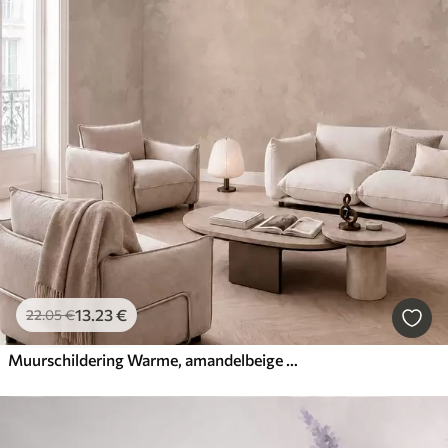
13
.23
€
22
.05
€
Muurschildering Warme, amandelbeige textuur met zachte, natuurlijke kleurovergangen