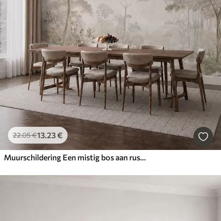
13
.23
€
22
.05
€
Muurschildering Een mistig bos aan rustig water in zachte, natuurlijke pasteltinten