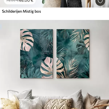
46
.00
€
76
.66
€
Schilderijen Mistig bos