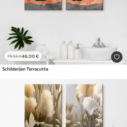
46
.00
€
76
.66
€
Schilderijen Terracotta