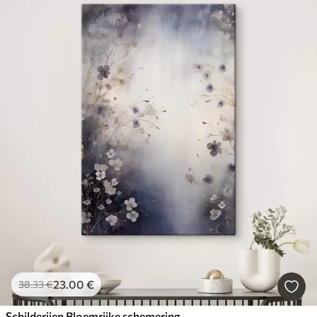
23
.00
€
38
.33
€
Schilderijen Bloemrijke schemering