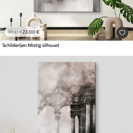
23
.00
€
38
.33
€
Schilderijen Mistig silhouet