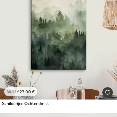
23
.00
€
38
.33
€
Schilderijen Ochtendmist