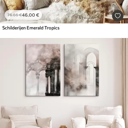
46
.00
€
76
.66
€
Schilderijen Emerald Tropics