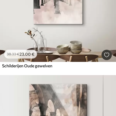
23
.00
€
38
.33
€
Schilderijen Oude gewelven