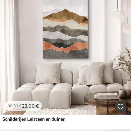
23
.00
€
38
.33
€
Schilderijen Leisteen en duinen