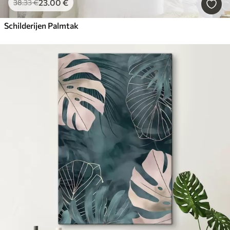
23
.00
€
38
.33
€
Schilderijen Palmtak