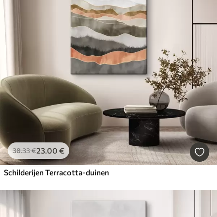
23
.00
€
38
.33
€
Schilderijen Terracotta-duinen