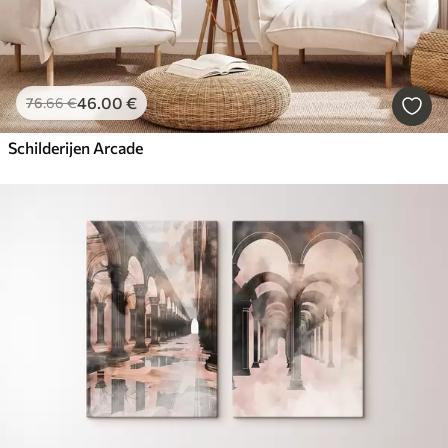
46
.00
€
76
.66
€
Schilderijen Arcade