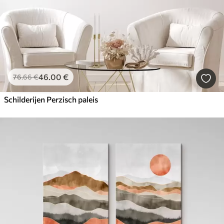
46
.00
€
76
.66
€
Schilderijen Perzisch paleis