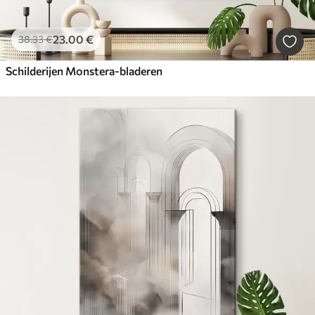
23
.00
€
38
.33
€
Schilderijen Monstera-bladeren