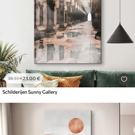
23
.00
€
38
.33
€
Schilderijen Sunny Gallery