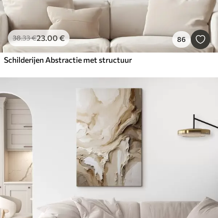
23
.00
€
38
.33
€
86
Schilderijen Abstractie met structuur