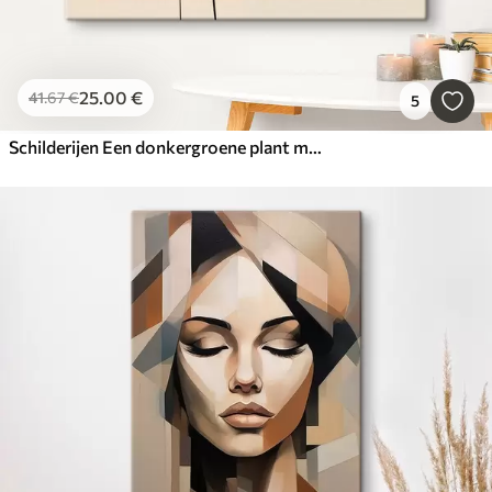
25
.00
€
41
.67
€
5
Schilderijen Een donkergroene plant met abstracte geometrische vormen en aquarelachtige texturen in beige en groen