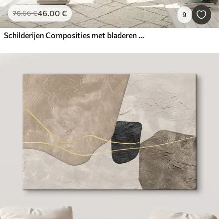
46
.00
€
76
.66
€
9
Schilderijen Composities met bladeren en cirkels