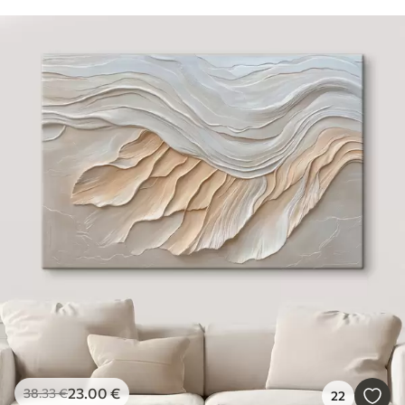
23
.00
€
38
.33
€
22