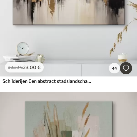
23
.00
€
38
.33
€
44
Schilderijen Een abstract stadslandschap met weerspiegelingen van gebouwen in het water, gemaakt in neutrale tinten met accenten van warme tinten