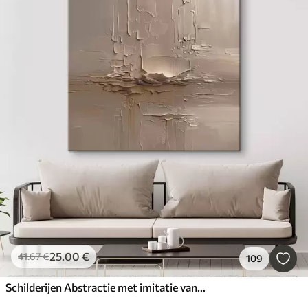
25
.00
€
41
.67
€
109
Schilderijen Abstractie met imitatie van grote penseelstreken