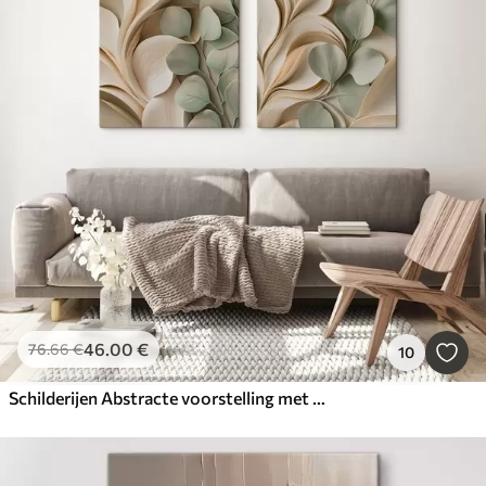
46
.00
€
76
.66
€
10
Schilderijen Abstracte voorstelling met een tak met bladeren