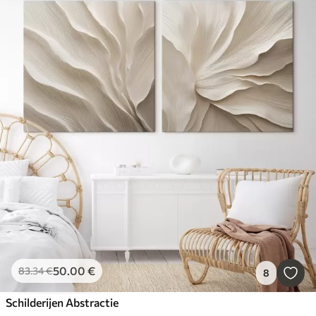
50
.00
€
83
.34
€
8
Schilderijen Abstractie