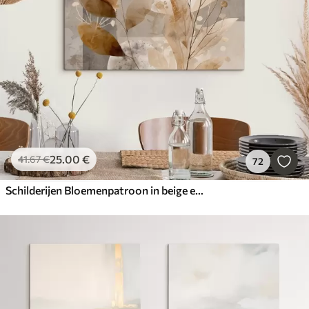
25
.00
€
41
.67
€
72
Schilderijen Bloemenpatroon in beige en bruin