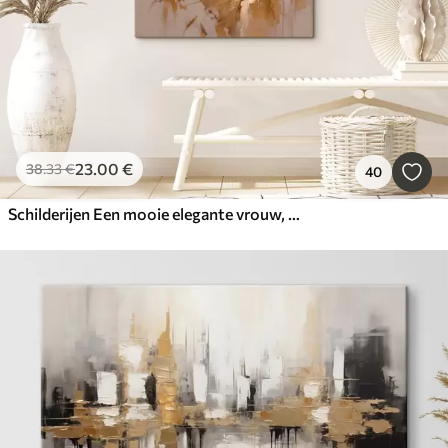
23
.00
€
38
.33
€
40
Schilderijen Een mooie elegante vrouw, die een hoofddoek draagt