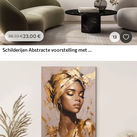
23
.00
€
38
.33
€
13
Schilderijen Abstracte voorstelling met een tak met bladeren