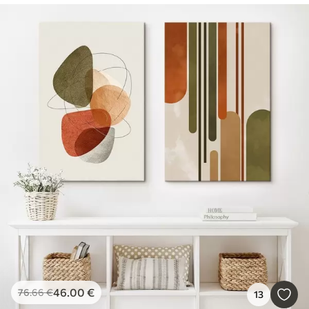
46
.00
€
76
.66
€
13