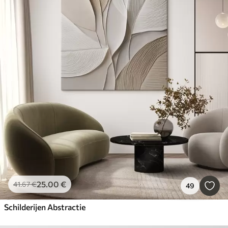
25
.00
€
41
.67
€
49
Schilderijen Abstractie