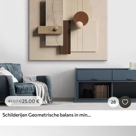
25
.00
€
41
.67
€
28
Schilderijen Geometrische balans in minimalistische stijl