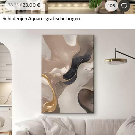
23
.00
€
38
.33
€
106
Schilderijen Aquarel grafische bogen