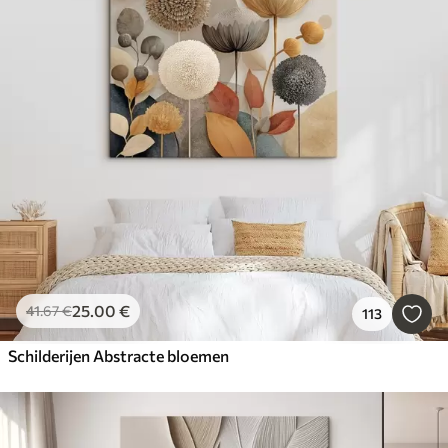
25
.00
€
41
.67
€
113
Schilderijen Abstracte bloemen