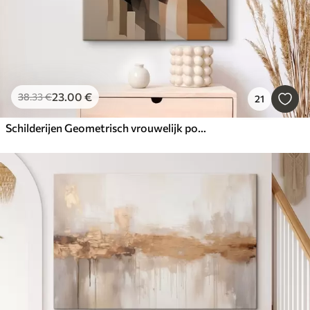
23
.00
€
38
.33
€
21
Schilderijen Geometrisch vrouwelijk portret