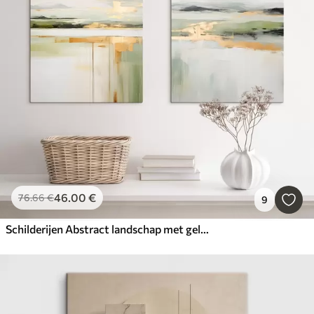
46
.00
€
76
.66
€
9
Schilderijen Abstract landschap met gele accenten, een minimalistische compositie van land, water en lucht, met gedempte kleuren