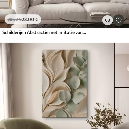
23
.00
€
38
.33
€
63
Schilderijen Abstractie met imitatie van textuur