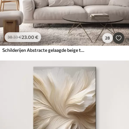
23
.00
€
38
.33
€
28
Schilderijen Abstracte gelaagde beige textuur