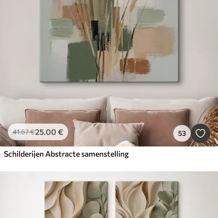
25
.00
€
41
.67
€
53
Schilderijen Abstracte samenstelling