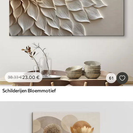
23
.00
€
38
.33
€
61
Schilderijen Bloemmotief