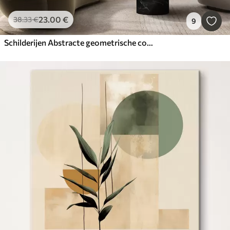
23
.00
€
38
.33
€
9
Schilderijen Abstracte geometrische compositie, met textuur, moderne, minimalistische kunst