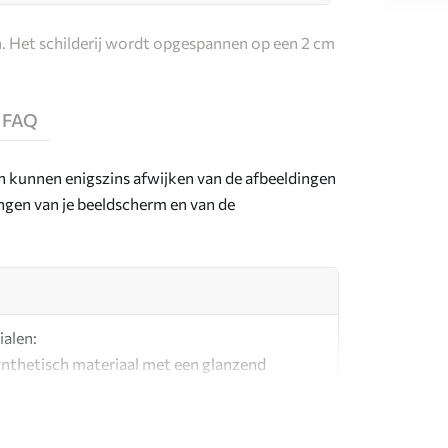
. Het schilderij wordt opgespannen op een 2 cm
FAQ
en kunnen enigszins afwijken van de afbeeldingen
lingen van je beeldscherm en van de
ialen:
synthetisch materiaal met een glanzend
l dat lijkt op schildersdoeken.
g canvas gemaakt van 100% katoen.