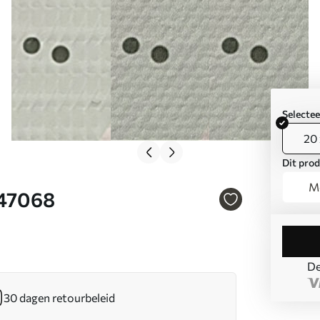
Selecte
20 
Dit prod
Mo
s47068
De
30 dagen retourbeleid