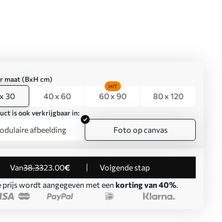
er maat (BxH cm)
HIT
x 30
40 x 60
60 x 90
80 x 120
uct is ook verkrijgbaar in:
dulaire afbeelding
Foto op canvas
Van
38
.33
23
.00
€
Volgende stap
 prijs wordt aangegeven met een
korting van 40%
.