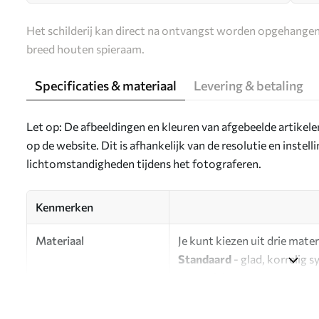
Het schilderij kan direct na ontvangst worden opgehangen
breed houten spieraam.
Specificaties & materiaal
Levering & betaling
Let op: De afbeeldingen en kleuren van afgebeelde artikel
op de website. Dit is afhankelijk van de resolutie en instel
lichtomstandigheden tijdens het fotograferen.
Kenmerken
Materiaal
Je kunt kiezen uit drie mater
Standaard
- glad, korrelig 
oppervlak.
Premium
- een mat materiaa
Eco-Premium
- hoogwaardi