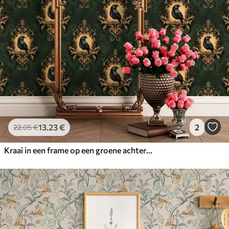
13
.23
€
2
22
.05
€
Kraai in een frame op een groene achtergrond