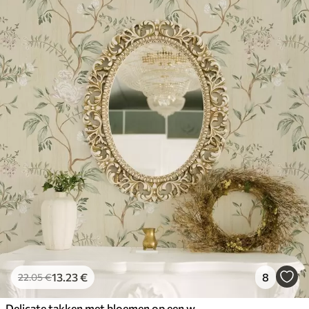
13
.23
€
8
22
.05
€
Delicate takken met bloemen op een warme crèmekleurige achtergrond