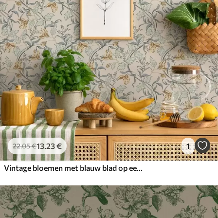
13
.23
€
1
22
.05
€
Vintage bloemen met blauw blad op een crèmekleurige achtergrond