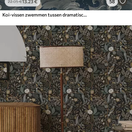
13
.23
€
58
22
.05
€
Koi-vissen zwemmen tussen dramatische oceaangolven