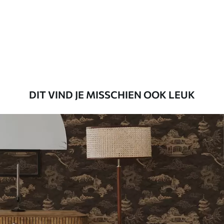
Standaard
45
.00
27
.00
€
/m²
Premium
56
.67
34
.00
€
/m²
DIT VIND JE MISSCHIEN OOK LEUK
Premium vinyl
65
.00
39
.00
€
/m²