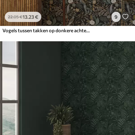
13
.23
€
9
22
.05
€
Vogels tussen takken op donkere achtergrond