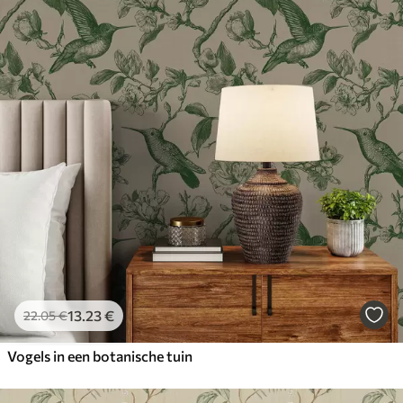
13
.23
€
22
.05
€
Vogels in een botanische tuin