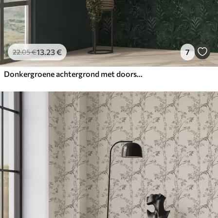
13
.23
€
7
22
.05
€
Donkergroene achtergrond met doorschijnende bladeren