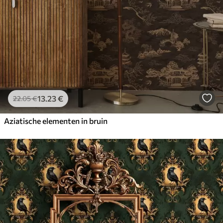
13
.23
€
22
.05
€
Aziatische elementen in bruin