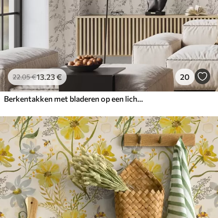
13
.23
€
20
22
.05
€
Berkentakken met bladeren op een lichte achtergrond