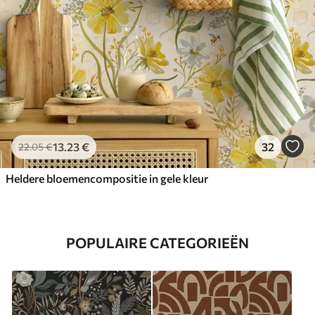
13
.23
€
32
22
.05
€
Heldere bloemencompositie in gele kleur
POPULAIRE CATEGORIEËN