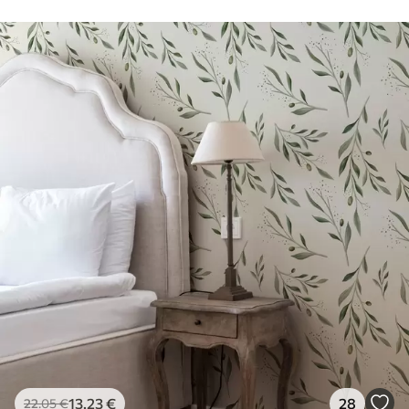
13
.23
€
28
22
.05
€