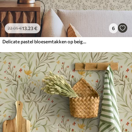
13
.23
€
6
22
.05
€
Delicate pastel bloesemtakken op beige achtergrond