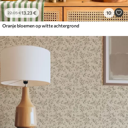
13
.23
€
10
22
.05
€
Oranje bloemen op witte achtergrond