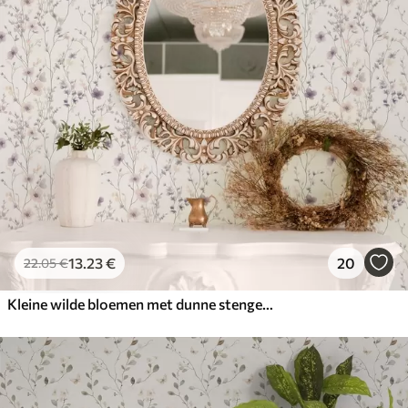
13
.23
€
20
22
.05
€
Kleine wilde bloemen met dunne stengels op lichte achtergrond