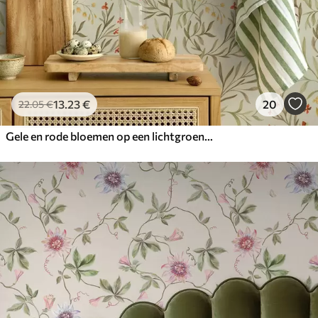
13
.23
€
20
22
.05
€
Gele en rode bloemen op een lichtgroene achtergrond