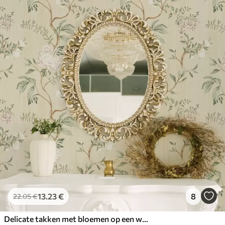
13
.23
€
8
22
.05
€
Delicate takken met bloemen op een warme crèmekleurige achtergrond