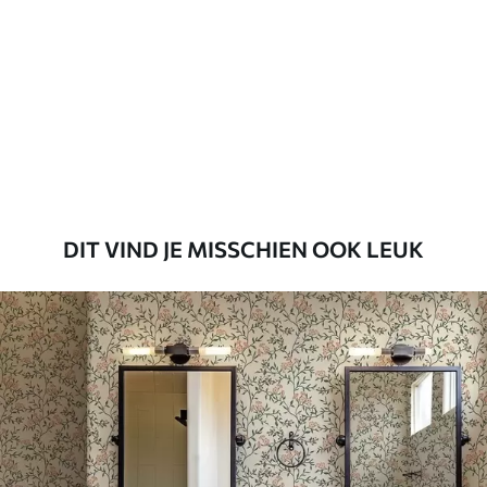
Beschikbare materialen
Standaard
45
.00
27
.00
€
/m²
Premium
56
.67
34
.00
€
/m²
DIT VIND JE MISSCHIEN OOK LEUK
Premium vinyl
65
.00
39
.00
€
/m²