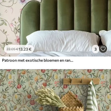
13
.23
€
3
22
.05
€
Patroon met exotische bloemen en ranken