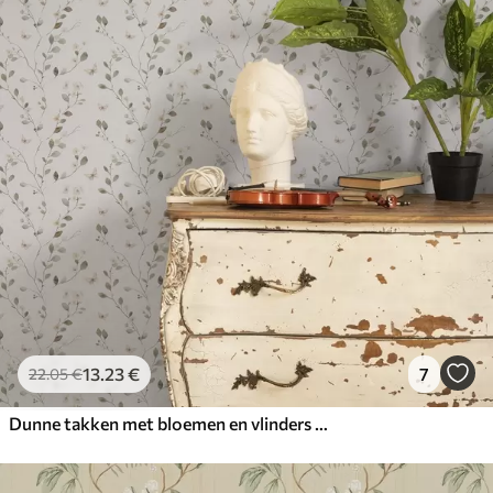
13
.23
€
7
22
.05
€
Dunne takken met bloemen en vlinders op witte achtergrond