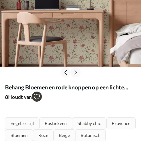
Behang Bloemen en rode knoppen op een lichte
achtergrond Nr. a00114
8
Houdt van
Engelse stijl
Rustiekeen
Shabby chic
Provence
Bloemen
Roze
Beige
Botanisch