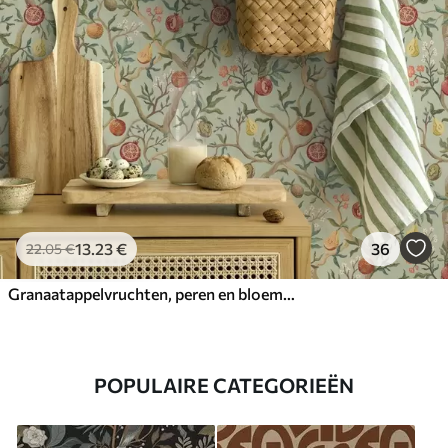
13
.23
€
36
22
.05
€
Granaatappelvruchten, peren en bloemen op een lichtgroene achtergrond
POPULAIRE CATEGORIEËN