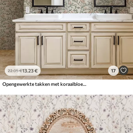
13
.23
€
17
22
.05
€
Opengewerkte takken met koraalbloemen, bloemenpatroon