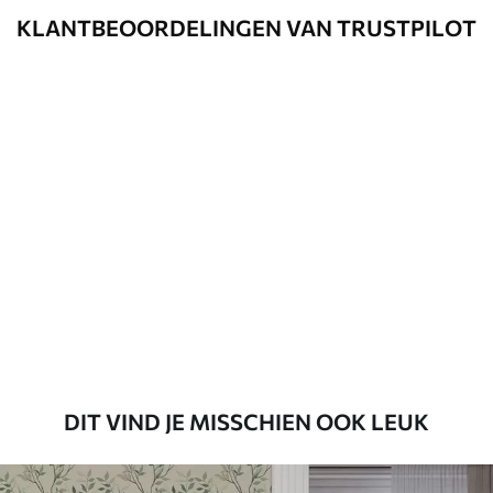
Schoonmaken
Kan voorzichtig worden gereinigd met
KLANTBEOORDELINGEN VAN TRUSTPILOT
een zachte spons. Fotobehang met een
Vernislaag kan met water worden
gereinigd.
Toepassingsmethode
Naadloze toepassing
Beschikbare materialen
Standaard
45
.00
27
.00
€
/m²
Premium
56
.67
34
.00
€
/m²
DIT VIND JE MISSCHIEN OOK LEUK
Premium vinyl
65
.00
39
.00
€
/m²