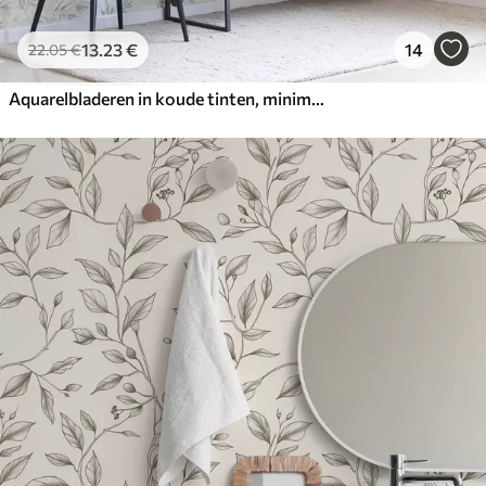
13
.23
€
14
22
.05
€
Aquarelbladeren in koude tinten, minimalistisch ontwerp