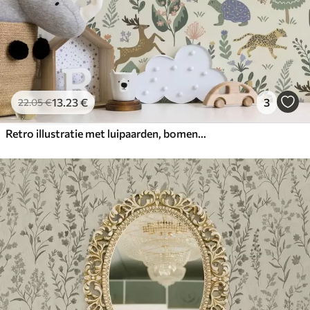
13
.23
€
3
22
.05
€
Retro illustratie met luipaarden, bomen en herten