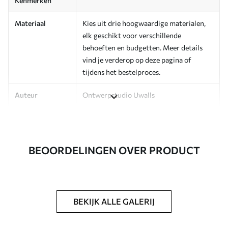
Kenmerken
Materiaal
Kies uit drie hoogwaardige materialen,
elk geschikt voor verschillende
behoeften en budgetten. Meer details
vind je verderop op deze pagina of
tijdens het bestelproces.
Auteur
Ontwerpstudio Uwalls
Artikelnummer
a00149
Afwerking
Zijdeglans.
BEOORDELINGEN OVER PRODUCT
Productie
Op bestelling gedrukt en geleverd in
rollen tot 50 cm breed.
Extra opties
Beschikbaar met Vernislaag en/of
BEKIJK ALLE GALERIJ
behanglijm.