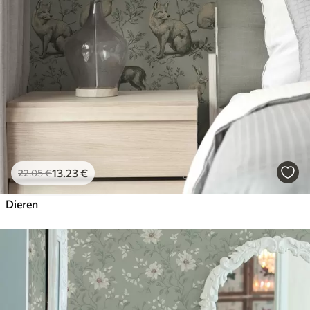
13
.23
€
22
.05
€
Dieren