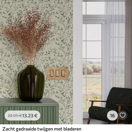
13
.23
€
16
22
.05
€
Zacht gedraaide twijgen met bladeren