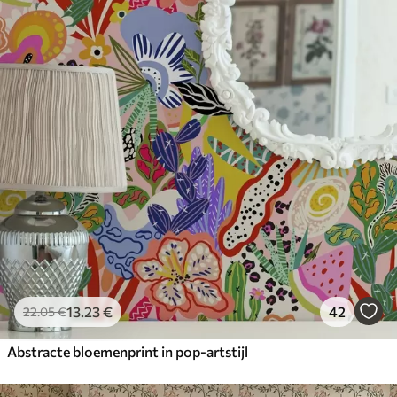
13
.23
€
42
22
.05
€
Abstracte bloemenprint in pop-artstijl