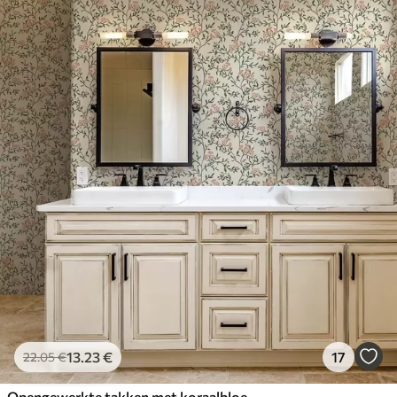
13
.23
€
17
22
.05
€
Opengewerkte takken met koraalbloemen, bloemenpatroon