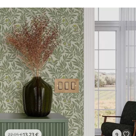
13
.23
€
9
22
.05
€