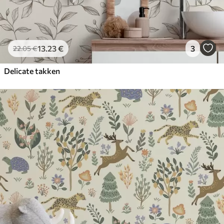
13
.23
€
3
22
.05
€
Delicate takken