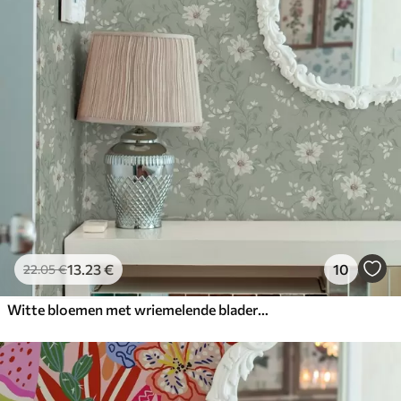
13
.23
€
10
22
.05
€
Witte bloemen met wriemelende bladeren