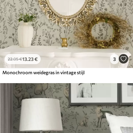
13
.23
€
3
22
.05
€
Monochroom weidegras in vintage stijl