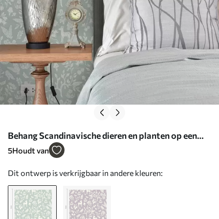
Behang Scandinavische dieren en planten op een
mint achtergrond Nr. a00149
5
Houdt van
Dit ontwerp is verkrijgbaar in andere kleuren: