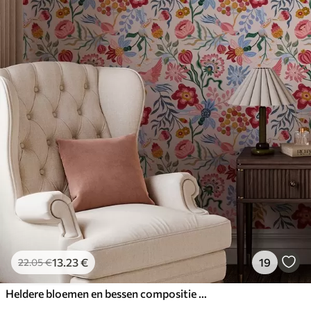
13
.23
€
19
22
.05
€
Heldere bloemen en bessen compositie met papegaaien