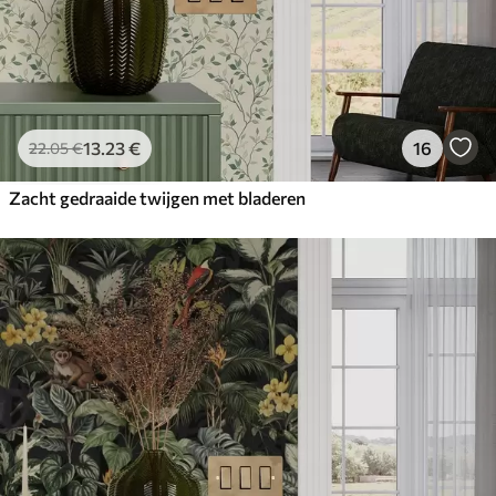
13
.23
€
16
22
.05
€
Zacht gedraaide twijgen met bladeren