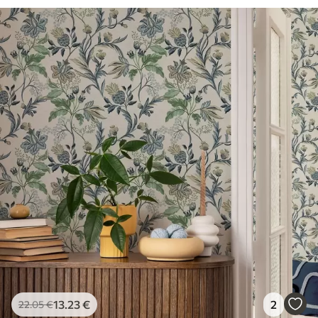
13
.23
€
2
22
.05
€