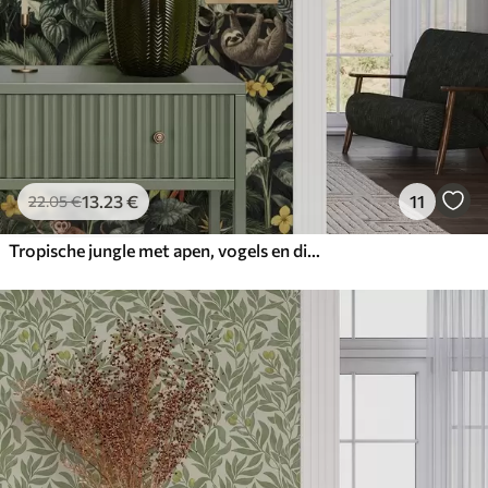
13
.23
€
11
22
.05
€
Tropische jungle met apen, vogels en dicht gebladerte