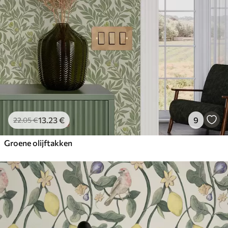
13
.23
€
9
22
.05
€
Groene olijftakken