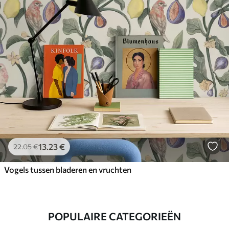
13
.23
€
22
.05
€
Vogels tussen bladeren en vruchten
POPULAIRE CATEGORIEËN