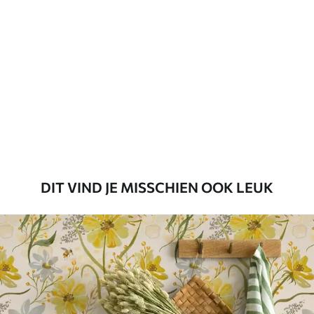
Toepassingsmethode
Naadloze toepassing
Beschikbare materialen
Standaard
45
.00
27
.00
€
/m²
Premium
56
.67
34
.00
€
/m²
DIT VIND JE MISSCHIEN OOK LEUK
Premium vinyl
65
.00
39
.00
€
/m²