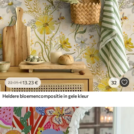
13
.23
€
32
22
.05
€
Heldere bloemencompositie in gele kleur