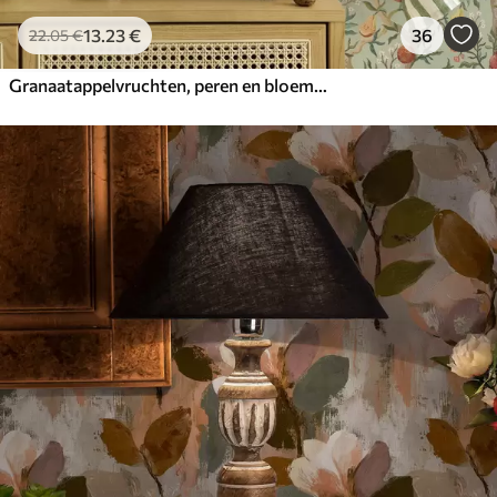
13
.23
€
36
22
.05
€
Granaatappelvruchten, peren en bloemen op een lichtgroene achtergrond