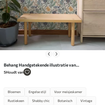
Behang Handgetekende illustratie van
weidebloemen in warme kleuren Nr. a00180
5
Houdt van
Bloemen
Engelse stijl
Voor meisjeskamer
Rustiekeen
Shabby chic
Botanisch
Vintage