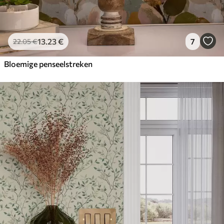
13
.23
€
7
22
.05
€
Bloemige penseelstreken