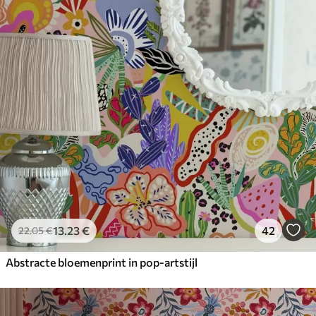
13
.23
€
42
22
.05
€
Abstracte bloemenprint in pop-artstijl