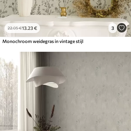
13
.23
€
3
22
.05
€
Monochroom weidegras in vintage stijl