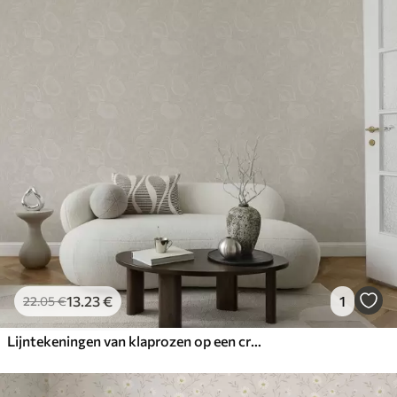
13
.23
€
1
22
.05
€
Lijntekeningen van klaprozen op een crèmekleurige achtergrond