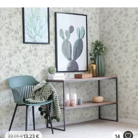
13
.23
€
14
22
.05
€