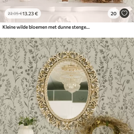
13
.23
€
20
22
.05
€
Kleine wilde bloemen met dunne stengels op lichte achtergrond