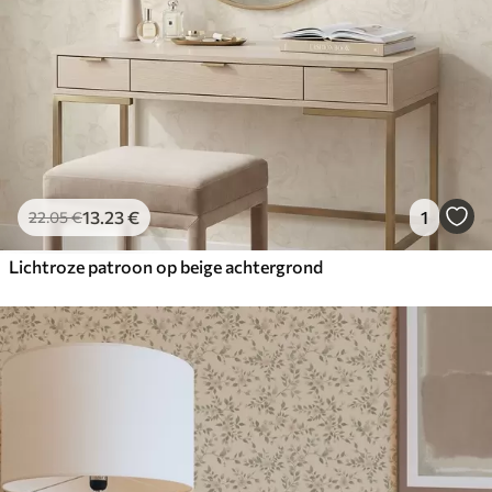
13
.23
€
1
22
.05
€
Lichtroze patroon op beige achtergrond