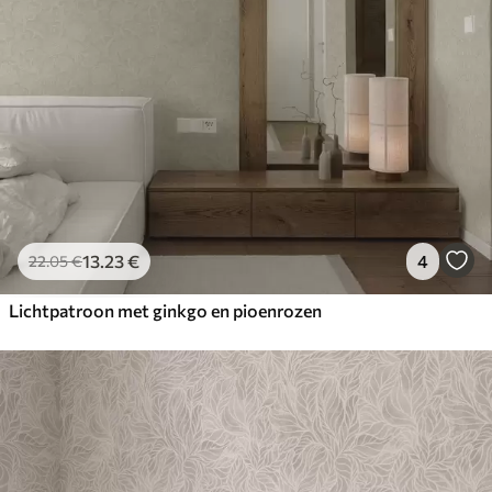
13
.23
€
4
22
.05
€
Lichtpatroon met ginkgo en pioenrozen