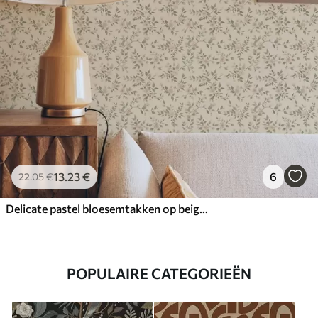
13
.23
€
6
22
.05
€
Delicate pastel bloesemtakken op beige achtergrond
POPULAIRE CATEGORIEËN