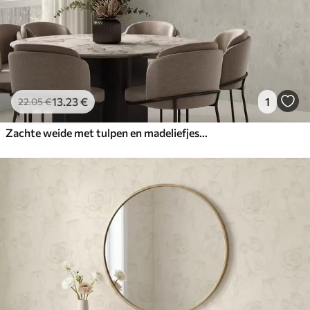
13
.23
€
1
22
.05
€
Zachte weide met tulpen en madeliefjes, pastelkleurige salie