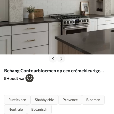
Behang Contourbloemen op een crèmekleurige
achtergrond, delicaat bloemenpatroon Nr. a00218
5
Houdt van
Rustiekeen
Shabby chic
Provence
Bloemen
Neutrale
Botanisch