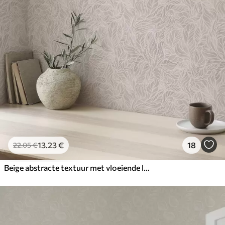
13
.23
€
18
22
.05
€
Beige abstracte textuur met vloeiende lijnen van bladeren