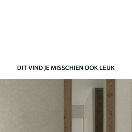
Beschikbare materialen
Standaard
45
.00
27
.00
€
/m²
Premium
56
.67
34
.00
€
/m²
DIT VIND JE MISSCHIEN OOK LEUK
Premium vinyl
65
.00
39
.00
€
/m²