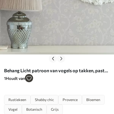
Behang Licht patroon van vogels op takken, pastel
palet, klassiek Nr. a00230
1
Houdt van
Rustiekeen
Shabby chic
Provence
Bloemen
Vogel
Botanisch
Grijs