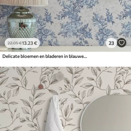
13
.23
€
23
22
.05
€
Delicate bloemen en bladeren in blauwe en blauwe kleuren op een lichte achtergrond