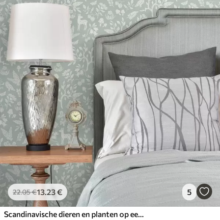
13
.23
€
5
22
.05
€
Scandinavische dieren en planten op een mint achtergrond