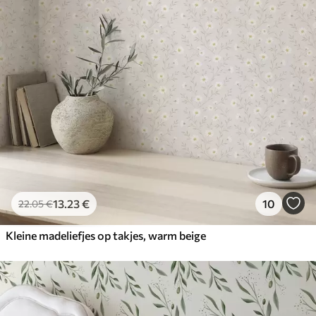
13
.23
€
10
22
.05
€
Kleine madeliefjes op takjes, warm beige