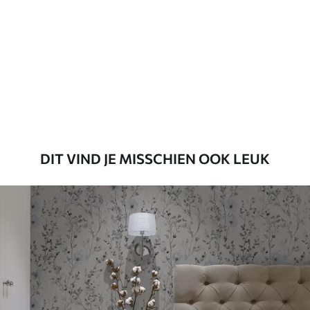
Beschikbare materialen
Standaard
45
.00
27
.00
€
/m²
Premium
56
.67
34
.00
€
/m²
DIT VIND JE MISSCHIEN OOK LEUK
Premium vinyl
65
.00
39
.00
€
/m²