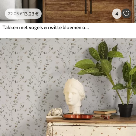
13
.23
€
4
22
.05
€
Takken met vogels en witte bloemen op een delicate achtergrond