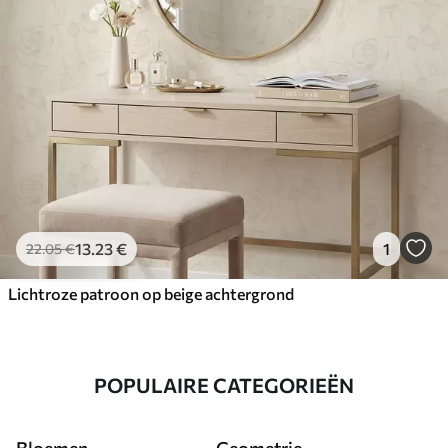
13
.23
€
1
22
.05
€
Lichtroze patroon op beige achtergrond
POPULAIRE CATEGORIEËN