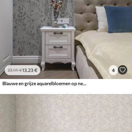
13
.23
€
4
22
.05
€
Blauwe en grijze aquarelbloemen op neutrale achtergrond