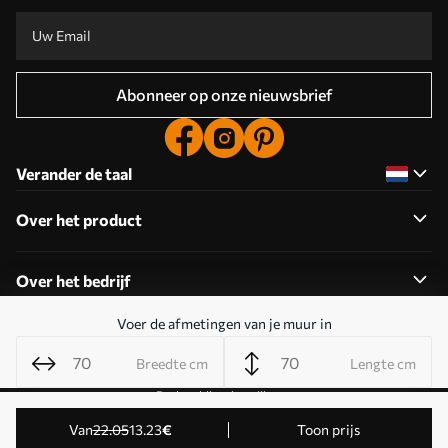
Abonneer op onze nieuwsbrief
Verander de taal
Over het product
Over het bedrijf
Voer de afmetingen van je muur in
Breedte cm
Lengte cm
Cookies bewerken
Pushmeldingsinstellingen
© 2011-2026 Uwalls . Alle rechten voorbehouden. Beheerd
Van
22
.05
13
.23
€
Toon prijs
door KLW Sp. z o.o. BTW-ID: PL9223057591.