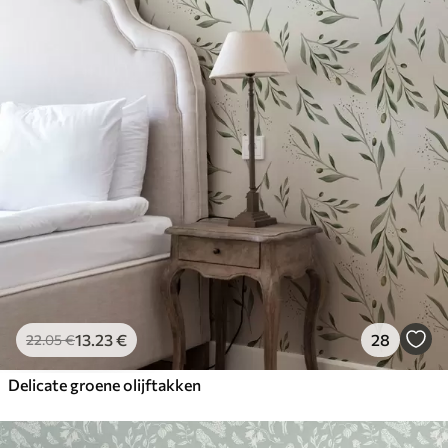
13
.23
€
28
22
.05
€
Delicate groene olijftakken