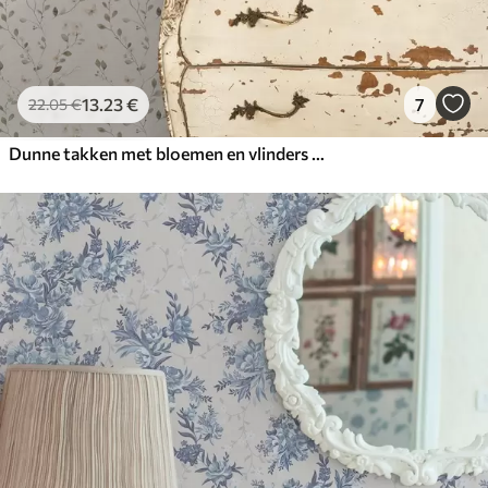
13
.23
€
7
22
.05
€
Dunne takken met bloemen en vlinders op witte achtergrond