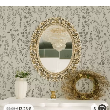
13
.23
€
3
22
.05
€