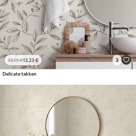
13
.23
€
3
22
.05
€
Delicate takken