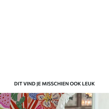
Vernislaag kan met water worden
gereinigd.
Toepassingsmethode
Naadloze toepassing
Beschikbare materialen
Standaard
45
.00
27
.00
€
/m²
Premium
56
.67
34
.00
€
/m²
DIT VIND JE MISSCHIEN OOK LEUK
Premium vinyl
65
.00
39
.00
€
/m²