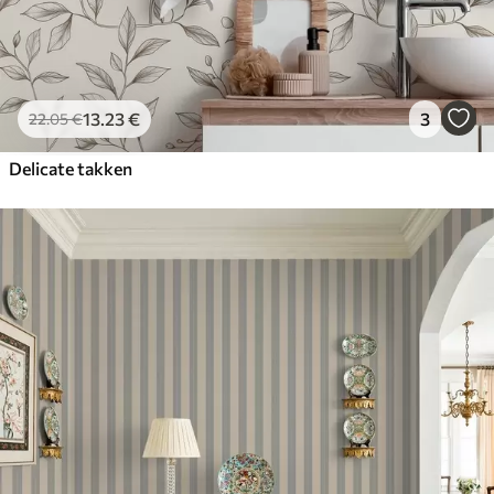
13
.23
€
3
22
.05
€
Delicate takken