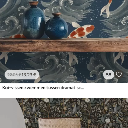
13
.23
€
58
22
.05
€
Koi-vissen zwemmen tussen dramatische oceaangolven