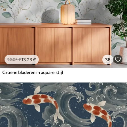
13
.23
€
36
22
.05
€
Groene bladeren in aquarelstijl