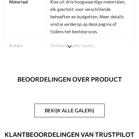
Materiaal
Kies uit drie hoogwaardige materialen,
elk geschikt voor verschillende
behoeften en budgetten. Meer details
vind je verderop op deze pagina of
tijdens het bestelproces.
Auteur
Ontwerpstudio Uwalls
Artikelnummer
a00236
Afwerking
Zijdeglans.
BEOORDELINGEN OVER PRODUCT
Productie
Op bestelling gedrukt en geleverd in
rollen tot 50 cm breed.
Extra opties
Beschikbaar met Vernislaag en/of
BEKIJK ALLE GALERIJ
behanglijm.
Schoonmaken
Kan voorzichtig worden gereinigd met
KLANTBEOORDELINGEN VAN TRUSTPILOT
een zachte spons. Fotobehang met een