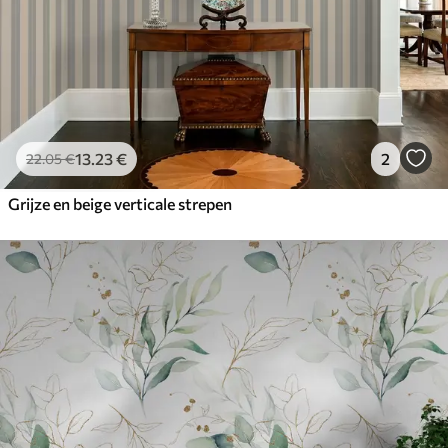
13
.23
€
2
22
.05
€
Grijze en beige verticale strepen