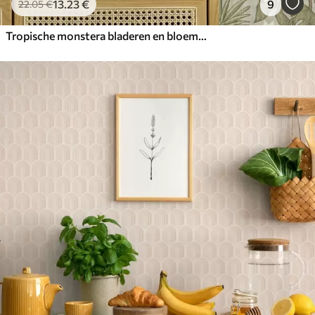
13
.23
€
9
22
.05
€
Tropische monstera bladeren en bloemen op een grijze achtergrond