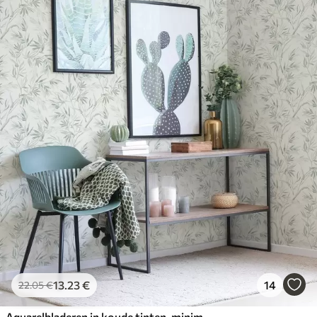
13
.23
€
14
22
.05
€
Aquarelbladeren in koude tinten, minimalistisch ontwerp