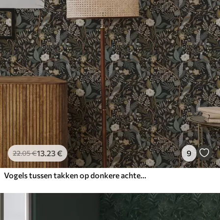
13
.23
€
9
22
.05
€
Vogels tussen takken op donkere achtergrond