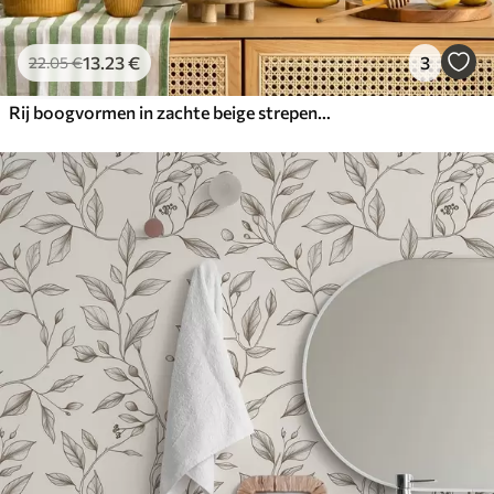
13
.23
€
3
22
.05
€
Rij boogvormen in zachte beige strepen, retro sfeer