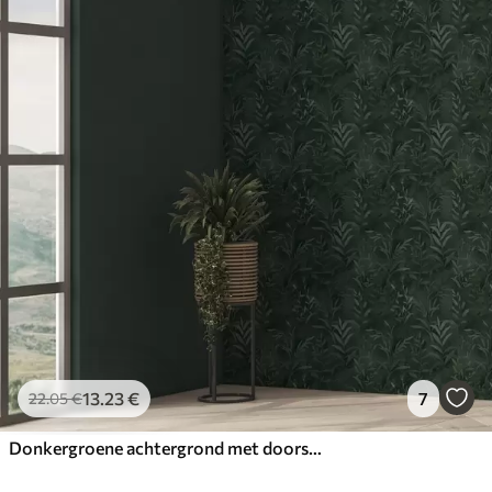
13
.23
€
7
22
.05
€
Donkergroene achtergrond met doorschijnende bladeren