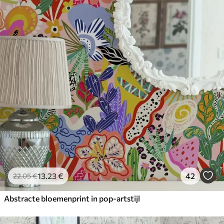
13
.23
€
42
22
.05
€
Abstracte bloemenprint in pop-artstijl