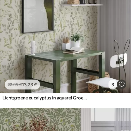
13
.23
€
3
22
.05
€
Lichtgroene eucalyptus in aquarel Groene eucalyptus in aquarel met botanisch patroon