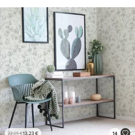
13
.23
€
14
22
.05
€