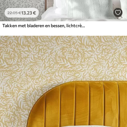
13
.23
€
22
.05
€
Takken met bladeren en bessen, lichtcrème en salie