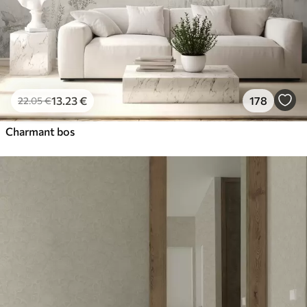
13
.23
€
178
22
.05
€
Charmant bos