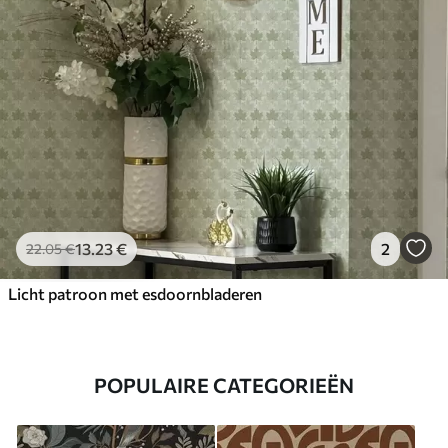
13
.23
€
2
22
.05
€
Licht patroon met esdoornbladeren
POPULAIRE CATEGORIEËN