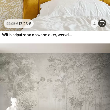
13
.23
€
4
22
.05
€
Wit bladpatroon op warm oker, wervelend ritme