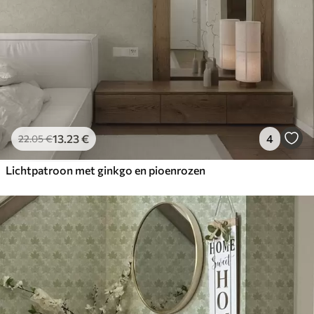
13
.23
€
4
22
.05
€
Lichtpatroon met ginkgo en pioenrozen