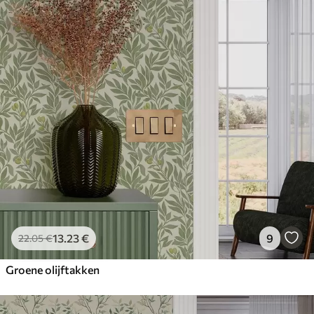
13
.23
€
9
22
.05
€
Groene olijftakken