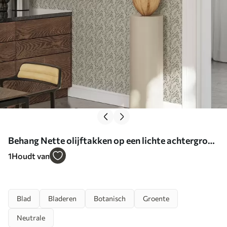
Behang Nette olijftakken op een lichte achtergrond
Nr. a00243
1
Houdt van
Blad
Bladeren
Botanisch
Groente
Neutrale