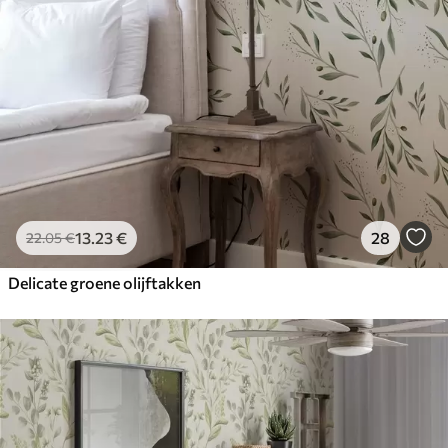
13
.23
€
28
22
.05
€
Delicate groene olijftakken