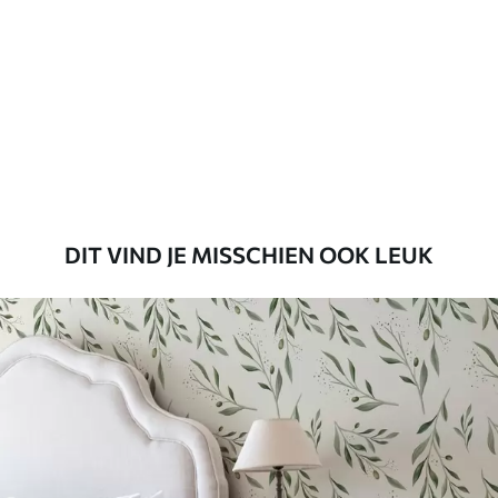
Beschikbare materialen
Standaard
45
.00
27
.00
€
/m²
Premium
56
.67
34
.00
€
/m²
DIT VIND JE MISSCHIEN OOK LEUK
Premium vinyl
65
.00
39
.00
€
/m²