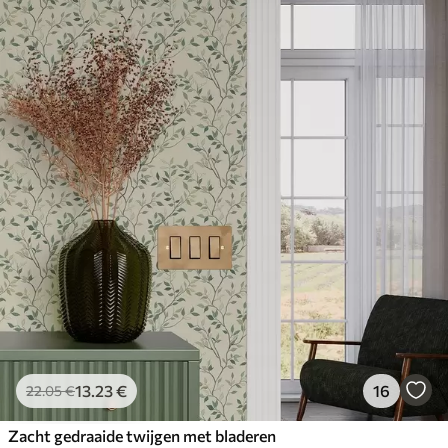
13
.23
€
16
22
.05
€
Zacht gedraaide twijgen met bladeren