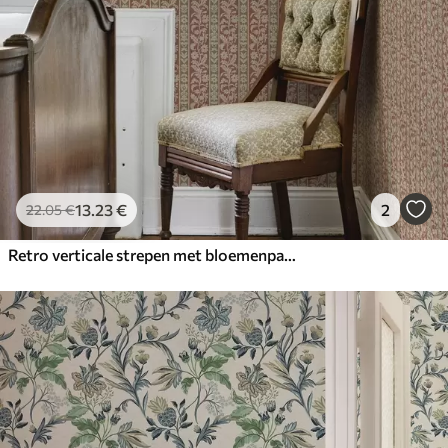
13
.23
€
2
22
.05
€
Retro verticale strepen met bloemenpatroon