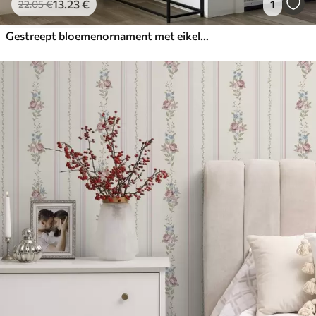
13
.23
€
1
22
.05
€
Gestreept bloemenornament met eikels in blauw- en beigetinten