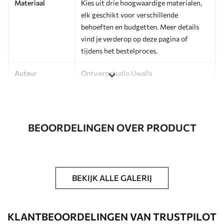
Materiaal
Kies uit drie hoogwaardige materialen,
elk geschikt voor verschillende
behoeften en budgetten. Meer details
vind je verderop op deze pagina of
tijdens het bestelproces.
Auteur
Ontwerpstudio Uwalls
Artikelnummer
a00273
Afwerking
Zijdeglans.
BEOORDELINGEN OVER PRODUCT
Productie
Op bestelling gedrukt en geleverd in
rollen tot 50 cm breed.
Extra opties
Beschikbaar met Vernislaag en/of
BEKIJK ALLE GALERIJ
behanglijm.
Schoonmaken
Kan voorzichtig worden gereinigd met
KLANTBEOORDELINGEN VAN TRUSTPILOT
een zachte spons. Fotobehang met een