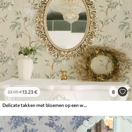
13
.23
€
8
22
.05
€
Delicate takken met bloemen op een warme crèmekleurige achtergrond