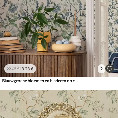
13
.23
€
2
22
.05
€
Blauwgroene bloemen en bladeren op crèmekleurige achtergrond