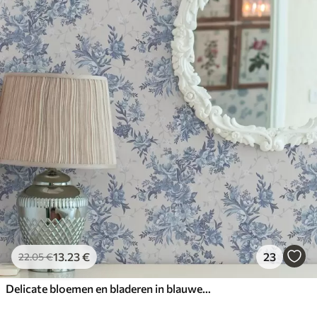
13
.23
€
23
22
.05
€
Delicate bloemen en bladeren in blauwe en blauwe kleuren op een lichte achtergrond