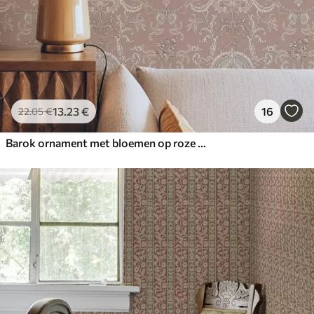
13
.23
€
16
22
.05
€
Barok ornament met bloemen op roze achtergrond