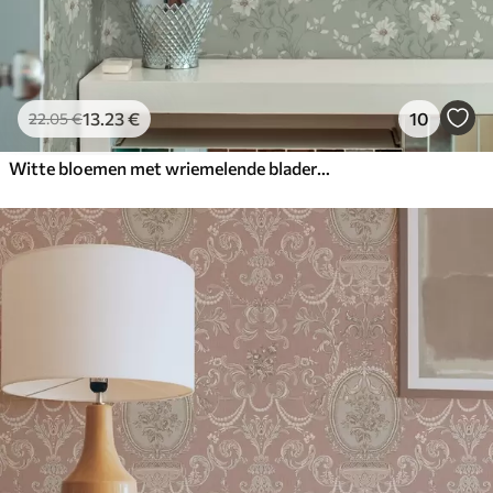
13
.23
€
10
22
.05
€
Witte bloemen met wriemelende bladeren