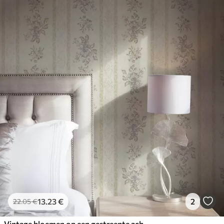
13
.23
€
2
22
.05
€
Vintage bloemen op een gestreepte achtergrond met ornament