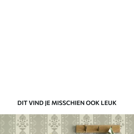
Vernislaag kan met water worden
gereinigd.
Toepassingsmethode
Naadloze toepassing
Beschikbare materialen
Standaard
45
.00
27
.00
€
/m²
Premium
56
.67
34
.00
€
/m²
DIT VIND JE MISSCHIEN OOK LEUK
Premium vinyl
65
.00
39
.00
€
/m²