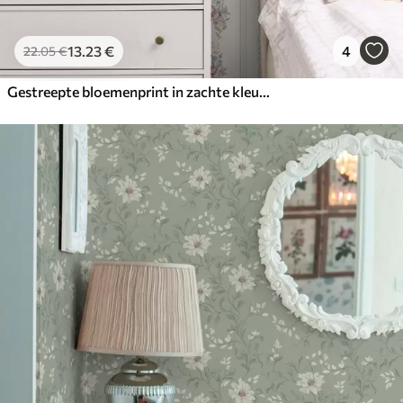
13
.23
€
4
22
.05
€
Gestreepte bloemenprint in zachte kleuren