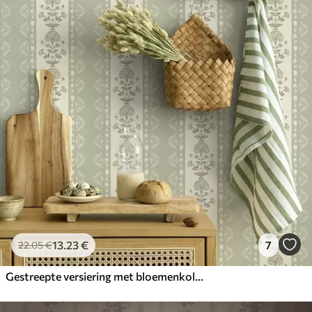
13
.23
€
7
22
.05
€
Gestreepte versiering met bloemenkolommen in salietinten