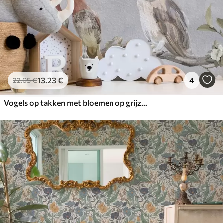
13
.23
€
4
22
.05
€
Vogels op takken met bloemen op grijze achtergrond