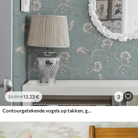
13
.23
€
2
22
.05
€
Contourgetekende vogels op takken, gedempte blauwe achtergrond