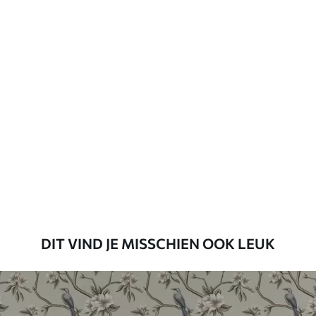
Vernislaag kan met water worden
gereinigd.
Toepassingsmethode
Naadloze toepassing
Beschikbare materialen
Standaard
45
.00
27
.00
€
/m²
Premium
56
.67
34
.00
€
/m²
DIT VIND JE MISSCHIEN OOK LEUK
Premium vinyl
65
.00
39
.00
€
/m²