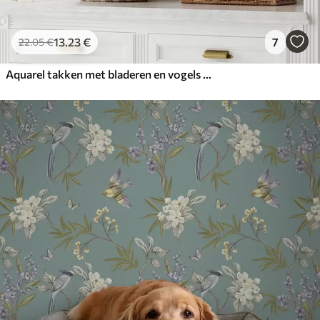
13
.23
€
7
22
.05
€
Aquarel takken met bladeren en vogels op een lichte achtergrond