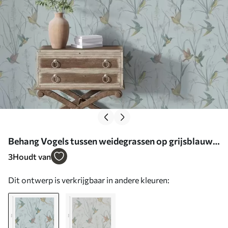
Behang Vogels tussen weidegrassen op grijsblauwe
grond Nr. a00776
3
Houdt van
Dit ontwerp is verkrijgbaar in andere kleuren: