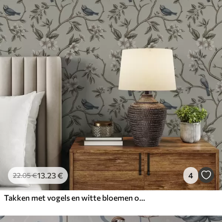
13
.23
€
4
22
.05
€
Takken met vogels en witte bloemen op een delicate achtergrond