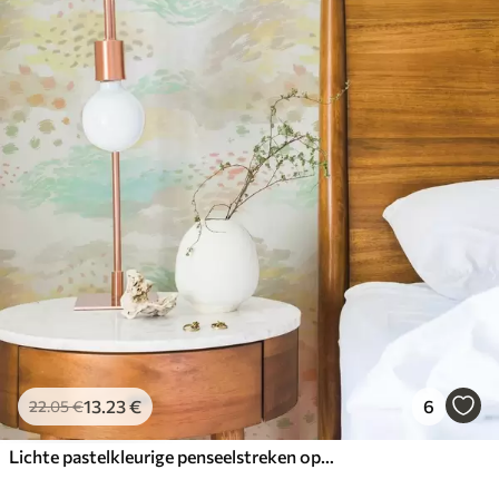
13
.23
€
6
22
.05
€
Lichte pastelkleurige penseelstreken op een bijna witte achtergrond