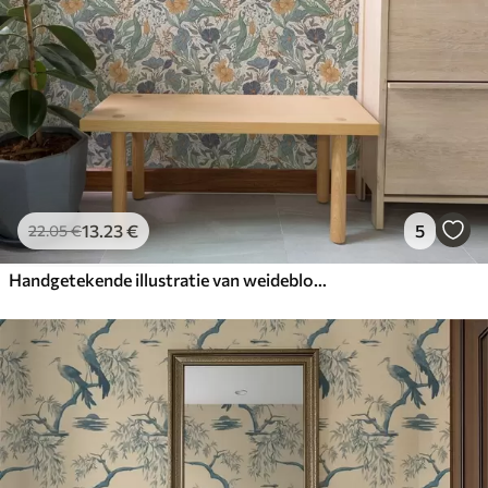
13
.23
€
5
22
.05
€
Handgetekende illustratie van weidebloemen in warme kleuren