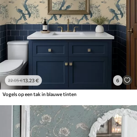
13
.23
€
6
22
.05
€
Vogels op een tak in blauwe tinten