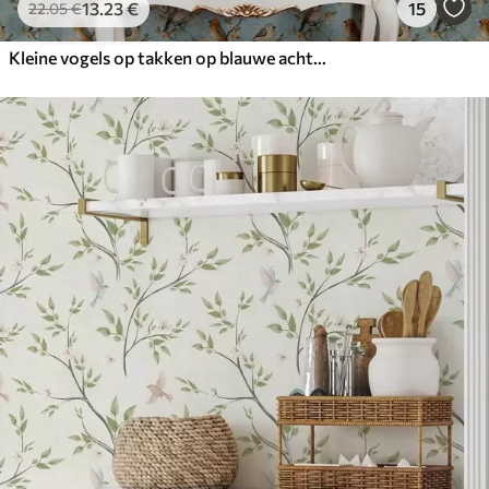
13
.23
€
15
22
.05
€
Kleine vogels op takken op blauwe achtergrond