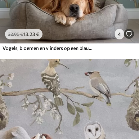
13
.23
€
4
22
.05
€
Vogels, bloemen en vlinders op een blauwgrijze achtergrond