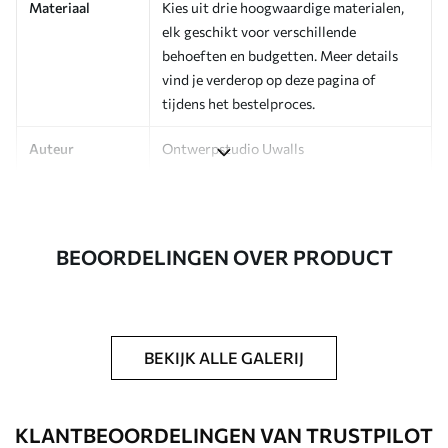
Materiaal
Kies uit drie hoogwaardige materialen,
elk geschikt voor verschillende
behoeften en budgetten. Meer details
vind je verderop op deze pagina of
tijdens het bestelproces.
Auteur
Ontwerpstudio Uwalls
Artikelnummer
a00776
Afwerking
Zijdeglans.
BEOORDELINGEN OVER PRODUCT
Productie
Op bestelling gedrukt en geleverd in
rollen tot 50 cm breed.
Extra opties
Beschikbaar met Vernislaag en/of
BEKIJK ALLE GALERIJ
behanglijm.
Schoonmaken
Kan voorzichtig worden gereinigd met
KLANTBEOORDELINGEN VAN TRUSTPILOT
een zachte spons. Fotobehang met een