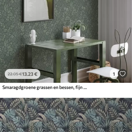
13
.23
€
1
22
.05
€
Smaragdgroene grassen en bessen, fijn botanisch patroon