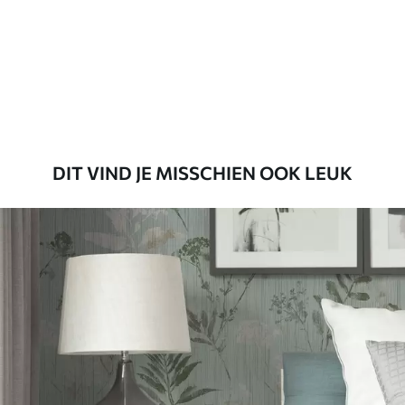
Standaard
45
.00
27
.00
€
/m²
Premium
56
.67
34
.00
€
/m²
DIT VIND JE MISSCHIEN OOK LEUK
Premium vinyl
65
.00
39
.00
€
/m²