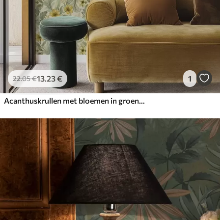
13
.23
€
1
22
.05
€
Acanthuskrullen met bloemen in groene en gele tinten