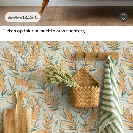
13
.23
€
22
.05
€
Tieten op takken, nachtblauwe achtergrond met vonken