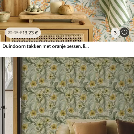
13
.23
€
3
22
.05
€
Duindoorn takken met oranje bessen, lichte achtergrond