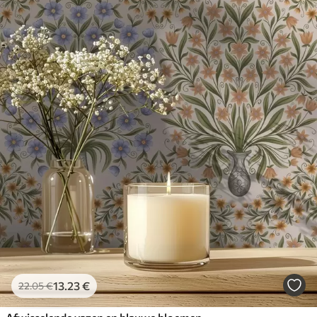
13
.23
€
22
.05
€