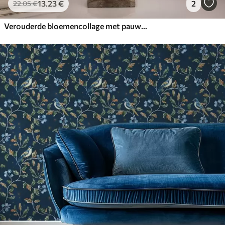
13
.23
€
2
22
.05
€
Verouderde bloemencollage met pauwen en vlinders