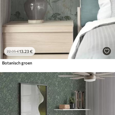
13
.23
€
22
.05
€
Botanisch groen