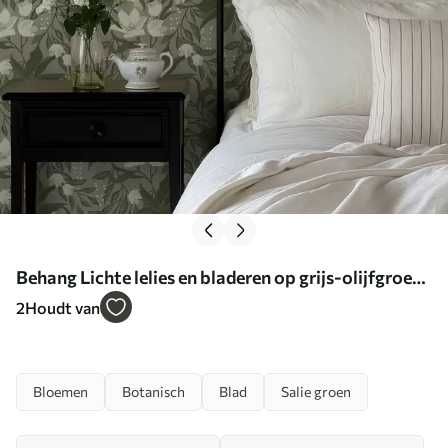
Behang Lichte lelies en bladeren op grijs-olijfgroen
Nr. a00854
2
Houdt van
Bloemen
Botanisch
Blad
Salie groen