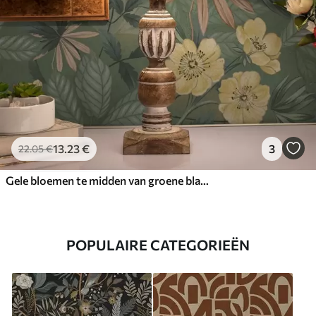
13
.23
€
3
22
.05
€
Gele bloemen te midden van groene bladeren
POPULAIRE CATEGORIEËN