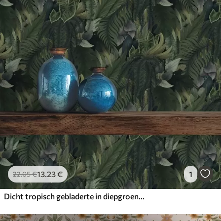
13
.23
€
1
22
.05
€
Dicht tropisch gebladerte in diepgroene struikgewas