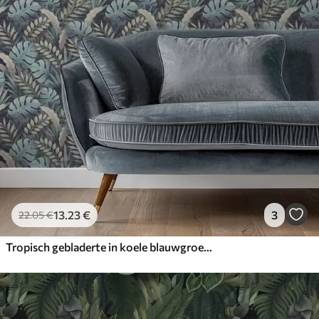
13
.23
€
3
22
.05
€
Tropisch gebladerte in koele blauwgroene tinten