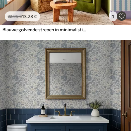
13
.23
€
1
22
.05
€
Blauwe golvende strepen in minimalistische stijl