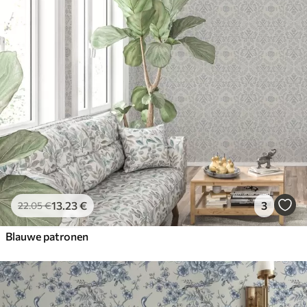
13
.23
€
3
22
.05
€
Blauwe patronen