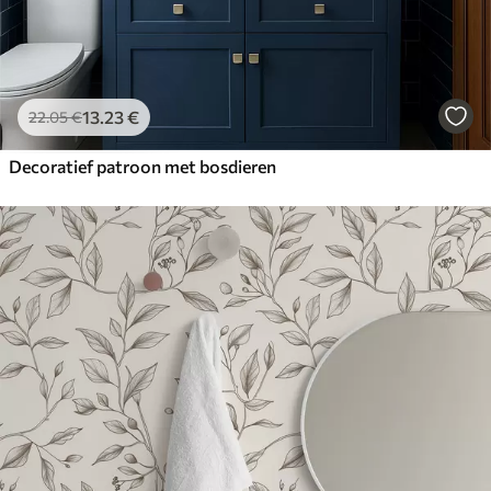
13
.23
€
22
.05
€
Decoratief patroon met bosdieren