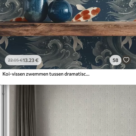
13
.23
€
58
22
.05
€
Koi-vissen zwemmen tussen dramatische oceaangolven