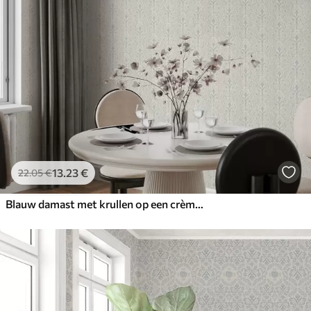
13
.23
€
22
.05
€
Blauw damast met krullen op een crèmekleurige achtergrond