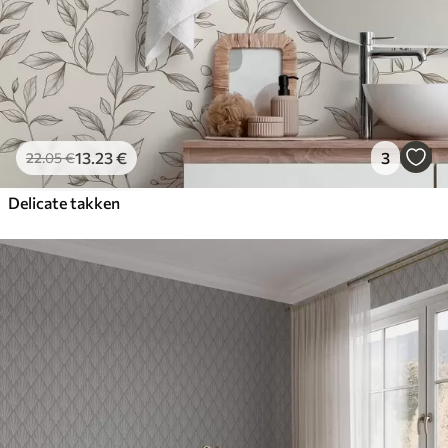
13
.23
€
3
22
.05
€
Delicate takken