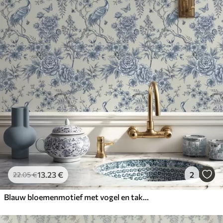
13
.23
€
2
22
.05
€
Blauw bloemenmotief met vogel en takken