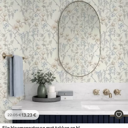
13
.23
€
22
.05
€
Fijn bloemenpatroon met takken en bloemen