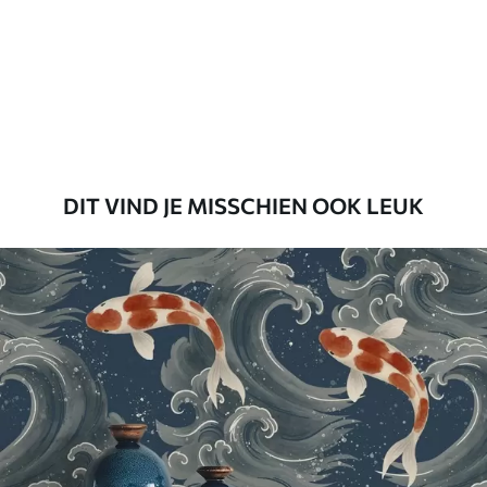
Standaard
45
.00
27
.00
€
/m²
Premium
56
.67
34
.00
€
/m²
DIT VIND JE MISSCHIEN OOK LEUK
Premium vinyl
65
.00
39
.00
€
/m²