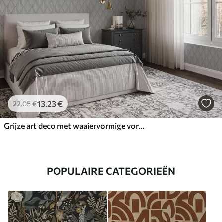
13
.23
€
22
.05
€
Grijze art deco met waaiervormige vormen
POPULAIRE CATEGORIEËN