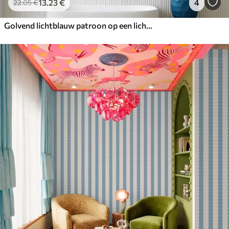
13
.23
€
4
22
.05
€
Golvend lichtblauw patroon op een lichte achtergrond