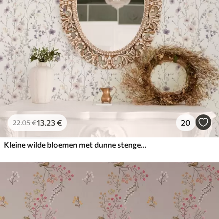
13
.23
€
20
22
.05
€
Kleine wilde bloemen met dunne stengels op lichte achtergrond