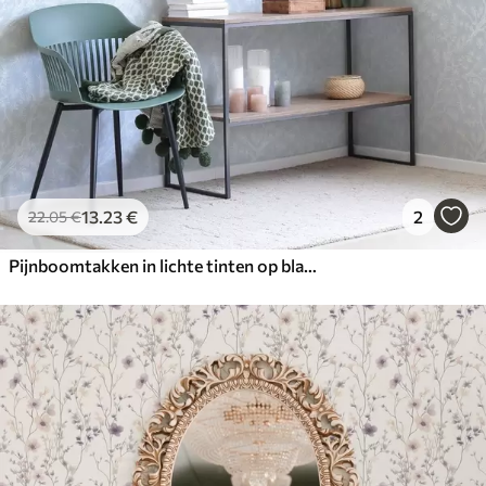
13
.23
€
2
22
.05
€
Pijnboomtakken in lichte tinten op blauwe achtergrond