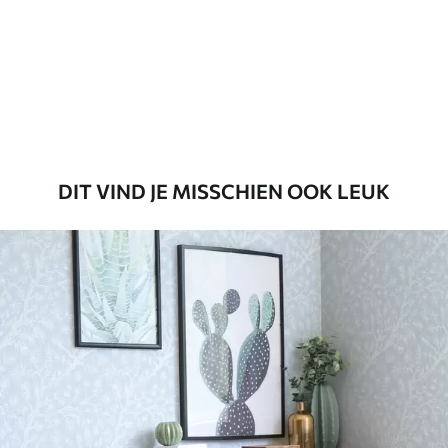
Standaard
45
.00
27
.00
€
/m²
Premium
56
.67
34
.00
€
/m²
DIT VIND JE MISSCHIEN OOK LEUK
Premium vinyl
65
.00
39
.00
€
/m²