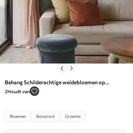
Behang Schilderachtige weidebloemen op
saliegroen Nr. a00864
2
Houdt van
Bloemen
Botanisch
Groente