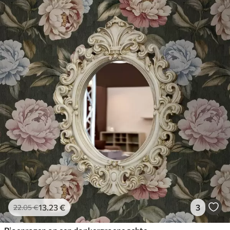
13
.23
€
3
22
.05
€