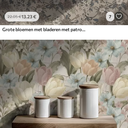
13
.23
€
7
22
.05
€
Grote bloemen met bladeren met patronen op een warme beige achtergrond