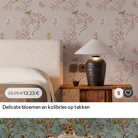
13
.23
€
5
22
.05
€
Delicate bloemen en kolibries op takken