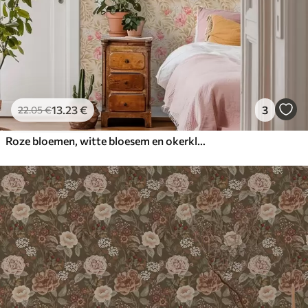
13
.23
€
3
22
.05
€
Roze bloemen, witte bloesem en okerkleurig blad