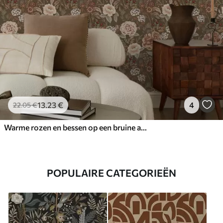
13
.23
€
4
22
.05
€
Warme rozen en bessen op een bruine achtergrond
POPULAIRE CATEGORIEËN