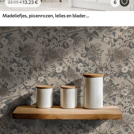
13
.23
€
6
22
.05
€
Madeliefjes, pioenrozen, lelies en bladeren in delicate kleuren