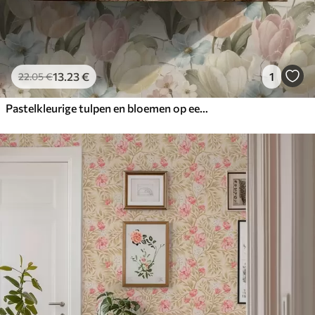
13
.23
€
1
22
.05
€
Pastelkleurige tulpen en bloemen op een licht gebarsten achtergrond