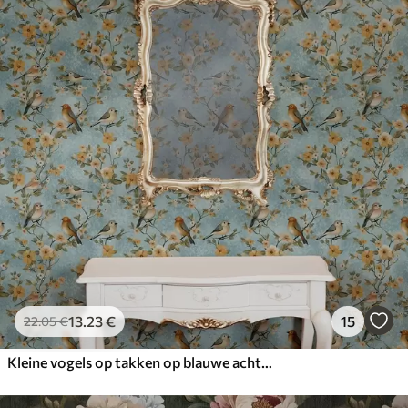
13
.23
€
15
22
.05
€
Kleine vogels op takken op blauwe achtergrond