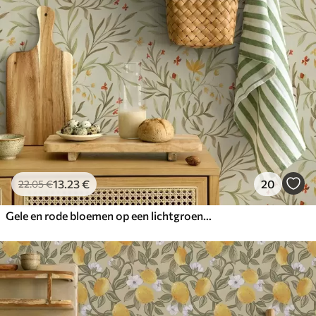
13
.23
€
20
22
.05
€
Gele en rode bloemen op een lichtgroene achtergrond