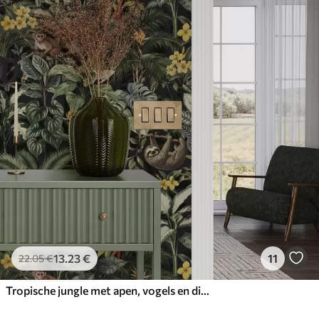
13
.23
€
11
22
.05
€
Tropische jungle met apen, vogels en dicht gebladerte