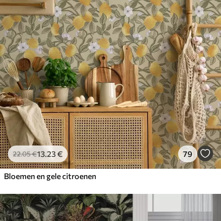
13
.23
€
79
22
.05
€
Bloemen en gele citroenen