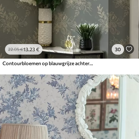
13
.23
€
30
22
.05
€
Contourbloemen op blauwgrijze achtergrond, elegant botanisch patroon