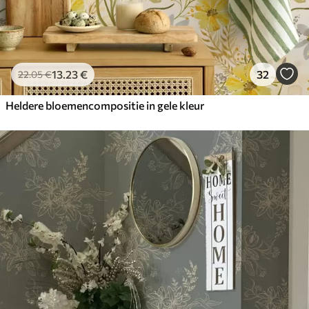
13
.23
€
32
22
.05
€
Heldere bloemencompositie in gele kleur