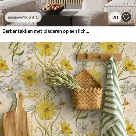
13
.23
€
20
22
.05
€
Berkentakken met bladeren op een lichte achtergrond