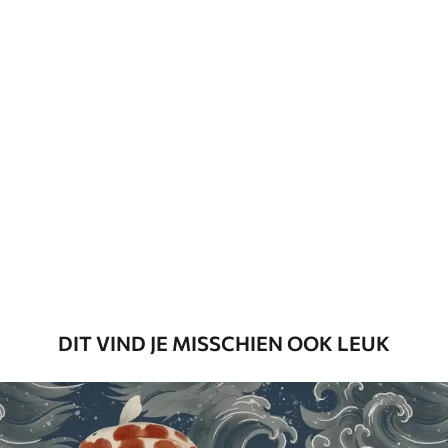
Vernislaag kan met water worden
gereinigd.
Toepassingsmethode
Naadloze toepassing
Beschikbare materialen
Standaard
45
.00
27
.00
€
/m²
Premium
56
.67
34
.00
€
/m²
DIT VIND JE MISSCHIEN OOK LEUK
Premium vinyl
65
.00
39
.00
€
/m²