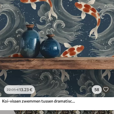
13
.23
€
58
22
.05
€
Koi-vissen zwemmen tussen dramatische oceaangolven