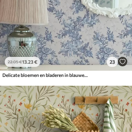
13
.23
€
23
22
.05
€
Delicate bloemen en bladeren in blauwe en blauwe kleuren op een lichte achtergrond