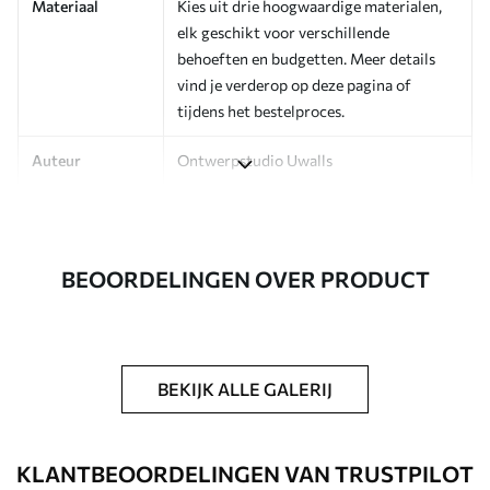
Materiaal
Kies uit drie hoogwaardige materialen,
elk geschikt voor verschillende
behoeften en budgetten. Meer details
vind je verderop op deze pagina of
tijdens het bestelproces.
Auteur
Ontwerpstudio Uwalls
Artikelnummer
a00880v1
Afwerking
Zijdeglans.
BEOORDELINGEN OVER PRODUCT
Productie
Op bestelling gedrukt en geleverd in
rollen tot 50 cm breed.
Extra opties
Beschikbaar met Vernislaag en/of
BEKIJK ALLE GALERIJ
behanglijm.
Schoonmaken
Kan voorzichtig worden gereinigd met
KLANTBEOORDELINGEN VAN TRUSTPILOT
een zachte spons. Fotobehang met een