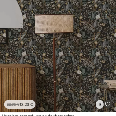
13
.23
€
9
22
.05
€
Vogels tussen takken op donkere achtergrond