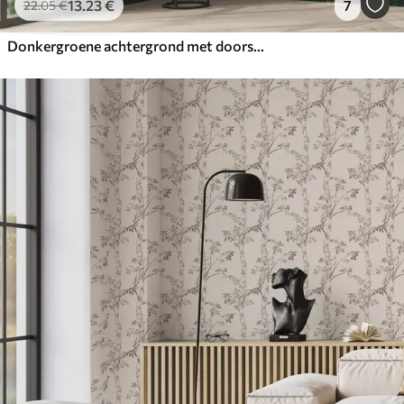
13
.23
€
7
22
.05
€
Donkergroene achtergrond met doorschijnende bladeren