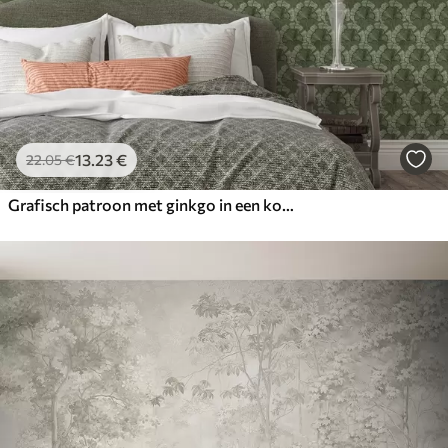
13
.23
€
22
.05
€
Grafisch patroon met ginkgo in een koel groen kleurenpalet