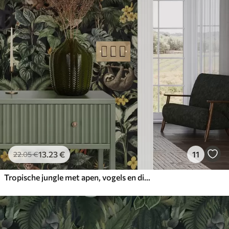
13
.23
€
11
22
.05
€
Tropische jungle met apen, vogels en dicht gebladerte