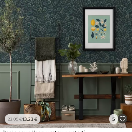
13
.23
€
5
22
.05
€