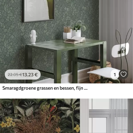
13
.23
€
1
22
.05
€
Smaragdgroene grassen en bessen, fijn botanisch patroon