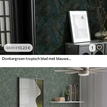
13
.23
€
1
22
.05
€
Donkergroen tropisch blad met blauwe accenten