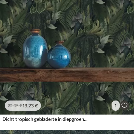
13
.23
€
1
22
.05
€
Dicht tropisch gebladerte in diepgroene struikgewas