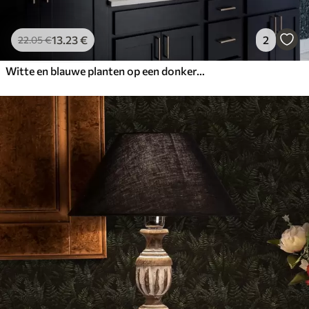
13
.23
€
2
22
.05
€
Witte en blauwe planten op een donkere achtergrond