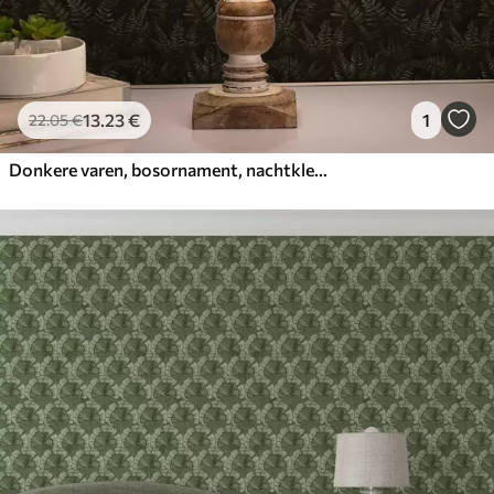
13
.23
€
1
22
.05
€
Donkere varen, bosornament, nachtkleuren