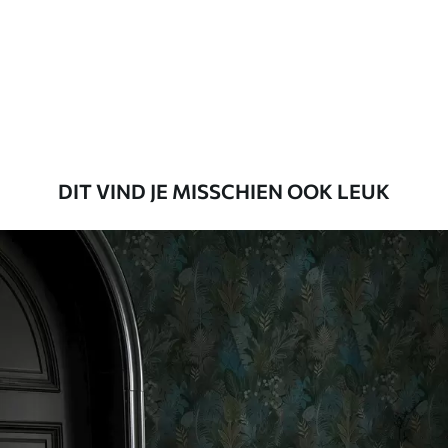
Standaard
45
.00
27
.00
€
/m²
Premium
56
.67
34
.00
€
/m²
DIT VIND JE MISSCHIEN OOK LEUK
Premium vinyl
65
.00
39
.00
€
/m²