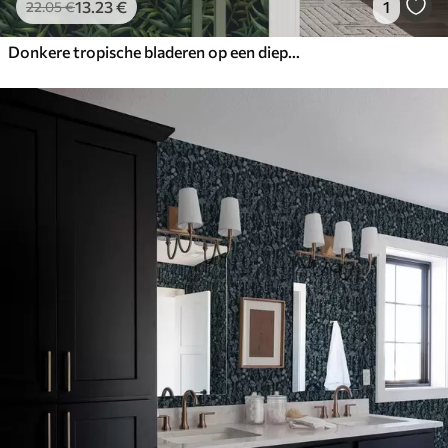
13
.23
€
1
22
.05
€
Donkere tropische bladeren op een diepe achtergrond