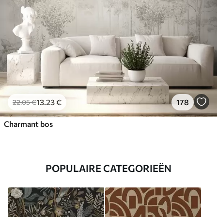
13
.23
€
178
22
.05
€
Charmant bos
POPULAIRE CATEGORIEËN