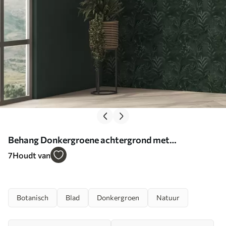
Behang Donkergroene achtergrond met
doorschijnende bladeren Nr. a00888
7
Houdt van
Botanisch
Blad
Donkergroen
Natuur