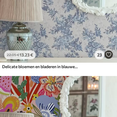
13
.23
€
23
22
.05
€
Delicate bloemen en bladeren in blauwe en blauwe kleuren op een lichte achtergrond