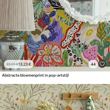
13
.23
€
44
22
.05
€
Abstracte bloemenprint in pop-artstijl