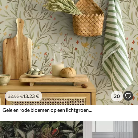
13
.23
€
20
22
.05
€
Gele en rode bloemen op een lichtgroene achtergrond