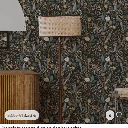
13
.23
€
9
22
.05
€
Vogels tussen takken op donkere achtergrond