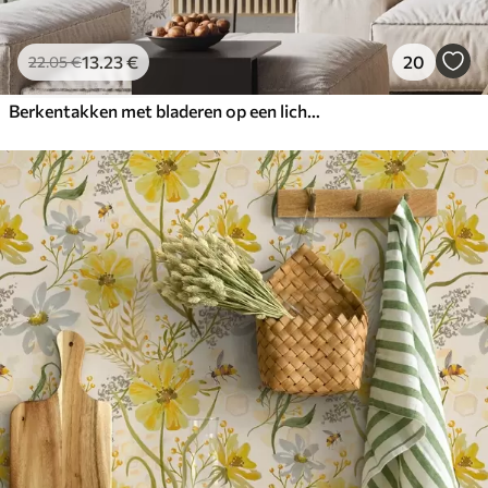
13
.23
€
20
22
.05
€
Berkentakken met bladeren op een lichte achtergrond