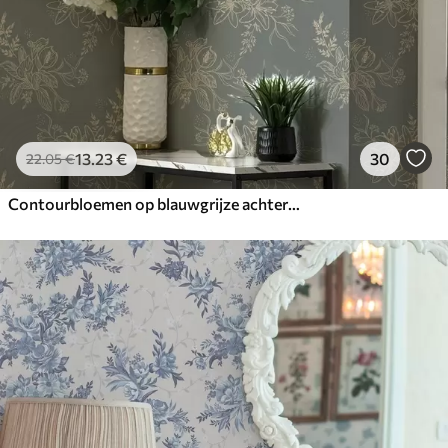
13
.23
€
30
22
.05
€
Contourbloemen op blauwgrijze achtergrond, elegant botanisch patroon