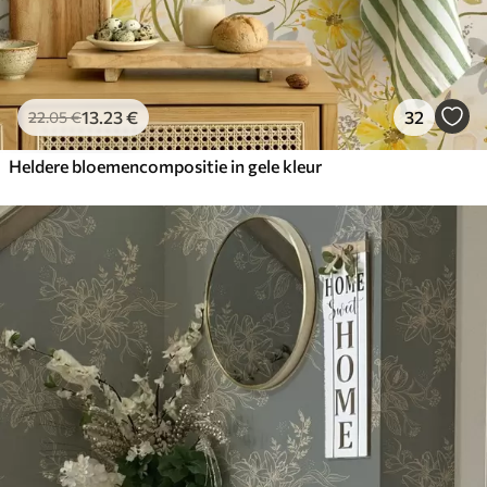
13
.23
€
32
22
.05
€
Heldere bloemencompositie in gele kleur