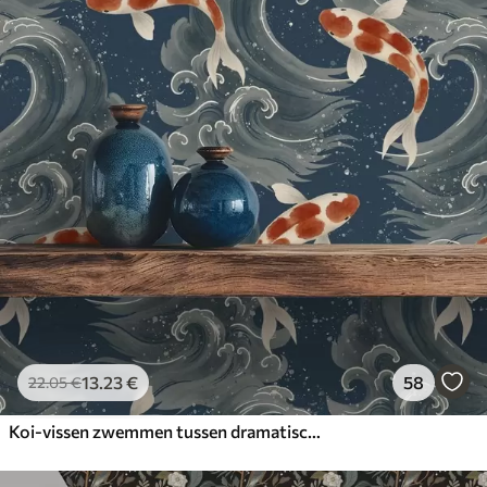
13
.23
€
58
22
.05
€
Koi-vissen zwemmen tussen dramatische oceaangolven