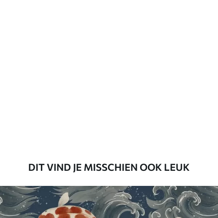
Vernislaag kan met water worden
gereinigd.
Toepassingsmethode
Naadloze toepassing
Beschikbare materialen
Standaard
45
.00
27
.00
€
/m²
Premium
56
.67
34
.00
€
/m²
DIT VIND JE MISSCHIEN OOK LEUK
Premium vinyl
65
.00
39
.00
€
/m²