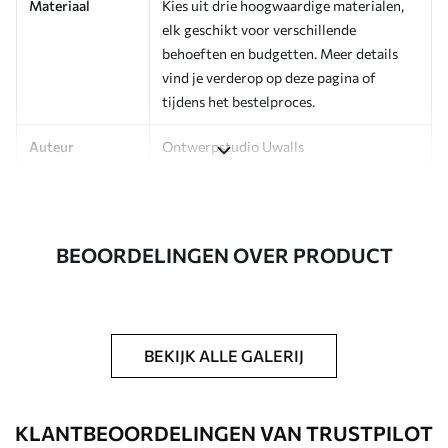
Materiaal
Kies uit drie hoogwaardige materialen,
elk geschikt voor verschillende
behoeften en budgetten. Meer details
vind je verderop op deze pagina of
tijdens het bestelproces.
Auteur
Ontwerpstudio Uwalls
Artikelnummer
a00998v2
Afwerking
Zijdeglans.
BEOORDELINGEN OVER PRODUCT
Productie
Op bestelling gedrukt en geleverd in
rollen tot 50 cm breed.
Extra opties
Beschikbaar met Vernislaag en/of
BEKIJK ALLE GALERIJ
behanglijm.
Schoonmaken
Kan voorzichtig worden gereinigd met
KLANTBEOORDELINGEN VAN TRUSTPILOT
een zachte spons. Fotobehang met een