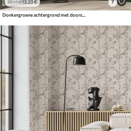
13
.23
€
7
22
.05
€
Donkergroene achtergrond met doorschijnende bladeren