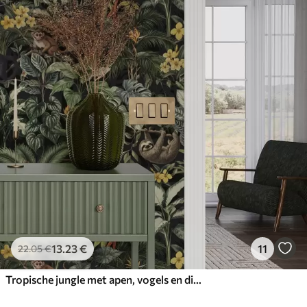
13
.23
€
11
22
.05
€
Tropische jungle met apen, vogels en dicht gebladerte