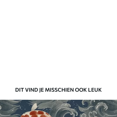
Vernislaag kan met water worden
gereinigd.
Toepassingsmethode
Naadloze toepassing
Beschikbare materialen
Standaard
45
.00
27
.00
€
/m²
Premium
56
.67
34
.00
€
/m²
DIT VIND JE MISSCHIEN OOK LEUK
Premium vinyl
65
.00
39
.00
€
/m²