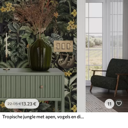
13
.23
€
11
22
.05
€
Tropische jungle met apen, vogels en dicht gebladerte