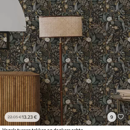
13
.23
€
9
22
.05
€
Vogels tussen takken op donkere achtergrond