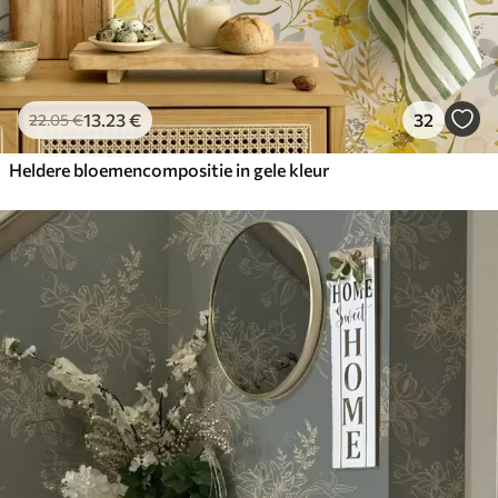
13
.23
€
32
22
.05
€
Heldere bloemencompositie in gele kleur