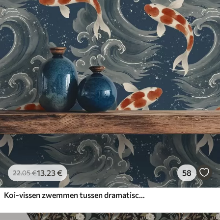
13
.23
€
58
22
.05
€
Koi-vissen zwemmen tussen dramatische oceaangolven