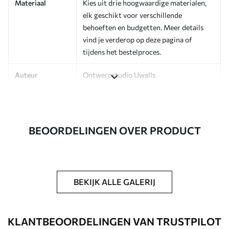
Materiaal
Kies uit drie hoogwaardige materialen,
elk geschikt voor verschillende
behoeften en budgetten. Meer details
vind je verderop op deze pagina of
tijdens het bestelproces.
Auteur
Ontwerpstudio Uwalls
Artikelnummer
a01020v1
Afwerking
Zijdeglans.
BEOORDELINGEN OVER PRODUCT
Productie
Op bestelling gedrukt en geleverd in
rollen tot 50 cm breed.
Extra opties
Beschikbaar met Vernislaag en/of
BEKIJK ALLE GALERIJ
behanglijm.
Schoonmaken
Kan voorzichtig worden gereinigd met
KLANTBEOORDELINGEN VAN TRUSTPILOT
een zachte spons. Fotobehang met een