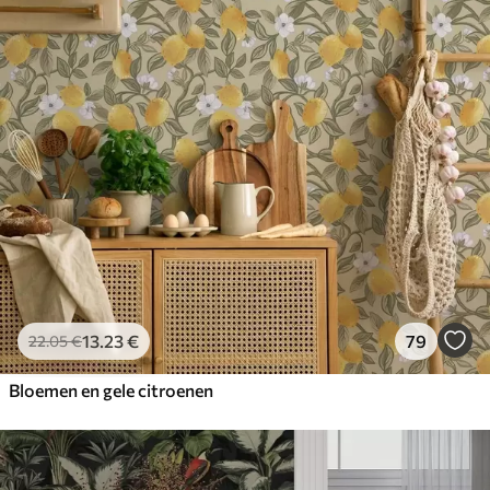
13
.23
€
79
22
.05
€
Bloemen en gele citroenen