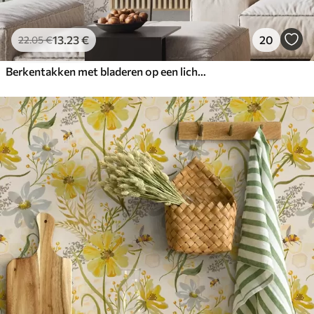
13
.23
€
20
22
.05
€
Berkentakken met bladeren op een lichte achtergrond