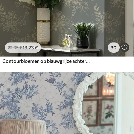
13
.23
€
30
22
.05
€
Contourbloemen op blauwgrijze achtergrond, elegant botanisch patroon