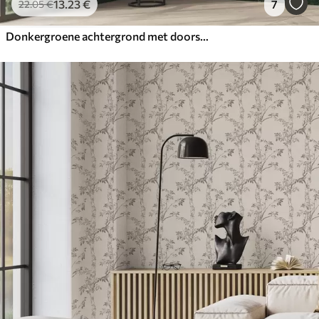
13
.23
€
7
22
.05
€
Donkergroene achtergrond met doorschijnende bladeren