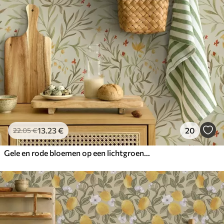
13
.23
€
20
22
.05
€
Gele en rode bloemen op een lichtgroene achtergrond