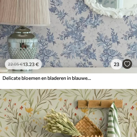
13
.23
€
23
22
.05
€
Delicate bloemen en bladeren in blauwe en blauwe kleuren op een lichte achtergrond