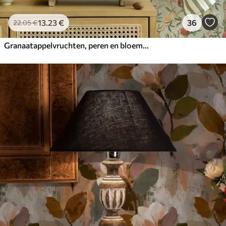
13
.23
€
36
22
.05
€
Granaatappelvruchten, peren en bloemen op een lichtgroene achtergrond