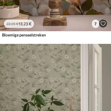
13
.23
€
7
22
.05
€
Bloemige penseelstreken