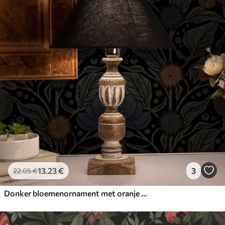
13
.23
€
3
22
.05
€
Donker bloemenornament met oranje accenten