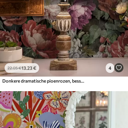
13
.23
€
4
22
.05
€
Donkere dramatische pioenrozen, bessen en vlinder op zwart