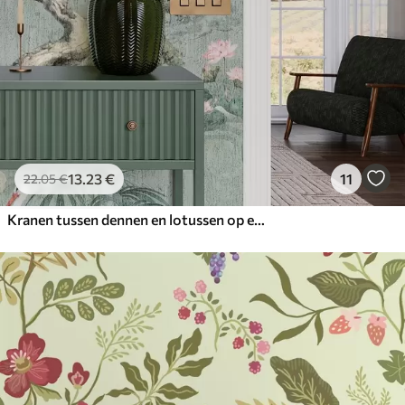
13
.23
€
11
22
.05
€
Kranen tussen dennen en lotussen op een rustige groene achtergrond