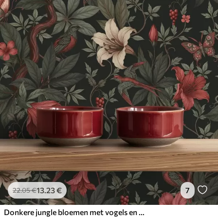
13
.23
€
7
22
.05
€
Donkere jungle bloemen met vogels en vlinders