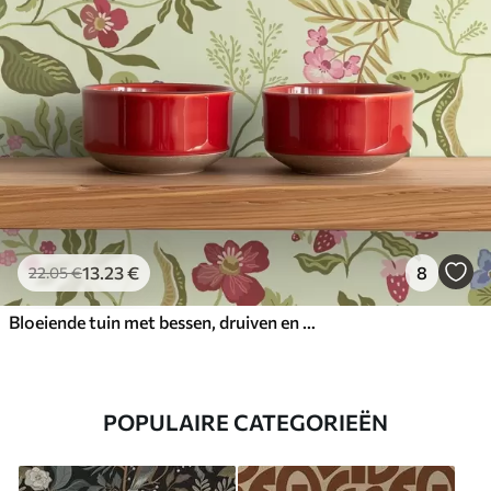
13
.23
€
8
22
.05
€
Bloeiende tuin met bessen, druiven en wilde bloemen
POPULAIRE CATEGORIEËN