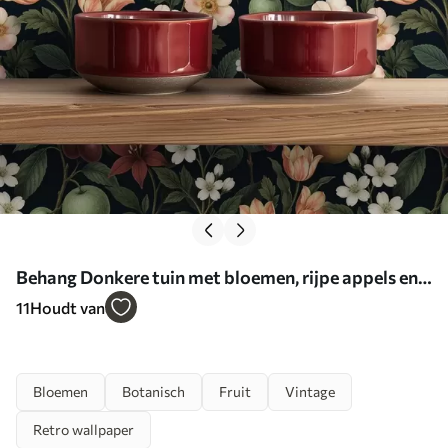
Behang Donkere tuin met bloemen, rijpe appels en
bessen Nr. a01034
11
Houdt van
Bloemen
Botanisch
Fruit
Vintage
Retro wallpaper