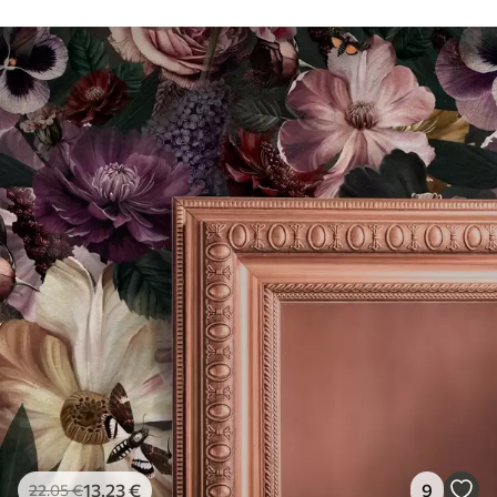
13
.23
€
9
22
.05
€