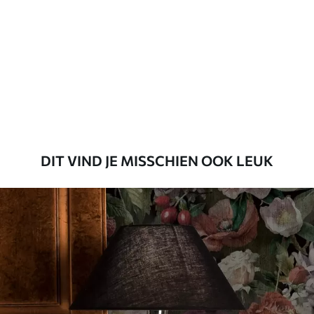
Beschikbare materialen
Standaard
45
.00
27
.00
€
/m²
Premium
56
.67
34
.00
€
/m²
DIT VIND JE MISSCHIEN OOK LEUK
Premium vinyl
65
.00
39
.00
€
/m²