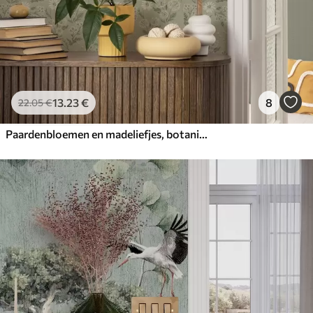
13
.23
€
8
22
.05
€
Paardenbloemen en madeliefjes, botanisch patroon op grijsgroene achtergrond