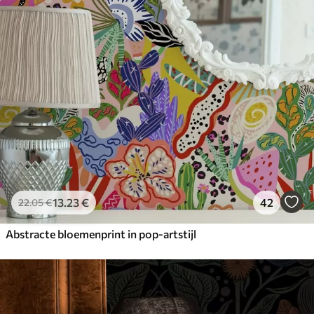
13
.23
€
42
22
.05
€
Abstracte bloemenprint in pop-artstijl