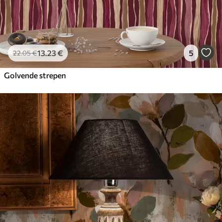
13
.23
€
5
22
.05
€
Golvende strepen