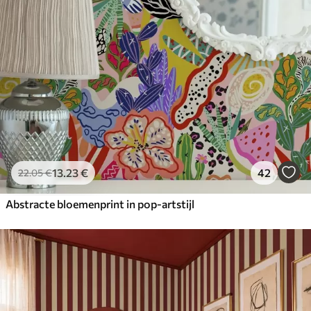
13
.23
€
42
22
.05
€
Abstracte bloemenprint in pop-artstijl