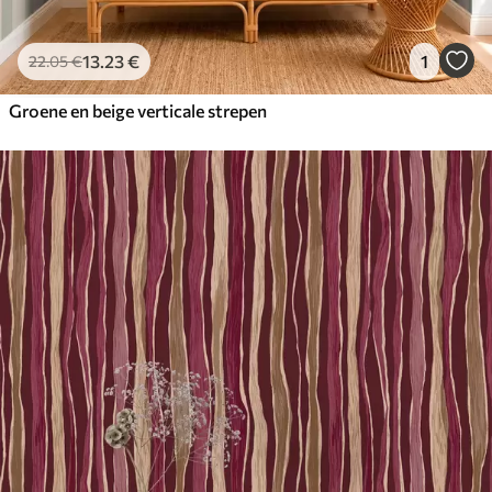
13
.23
€
1
22
.05
€
Groene en beige verticale strepen