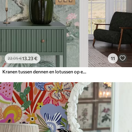
13
.23
€
11
22
.05
€
Kranen tussen dennen en lotussen op een rustige groene achtergrond