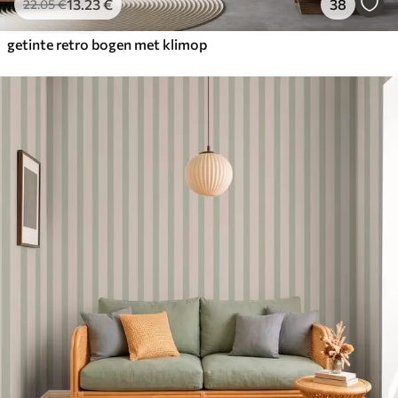
13
.23
€
38
22
.05
€
getinte retro bogen met klimop