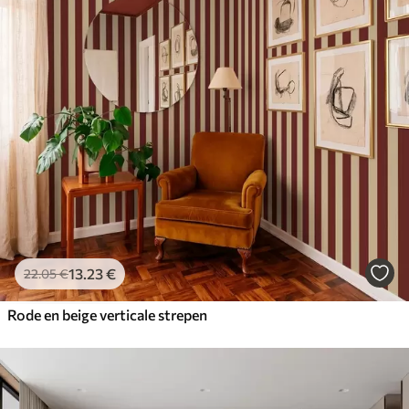
13
.23
€
22
.05
€
Rode en beige verticale strepen