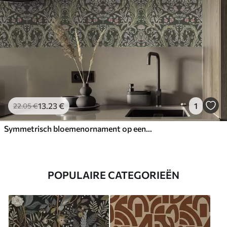
13
.23
€
1
22
.05
€
Symmetrisch bloemenornament op een donkergroene achtergrond
POPULAIRE CATEGORIEËN