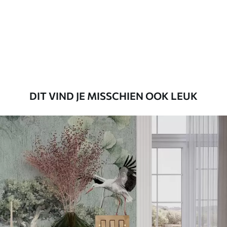
Standaard
45
.00
27
.00
€
/m²
Premium
56
.67
34
.00
€
/m²
DIT VIND JE MISSCHIEN OOK LEUK
Premium vinyl
65
.00
39
.00
€
/m²