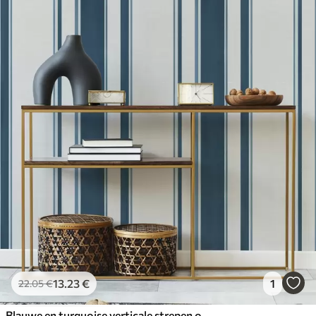
13
.23
€
1
22
.05
€
Blauwe en turquoise verticale strepen op een lichte achtergrond