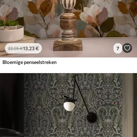
13
.23
€
7
22
.05
€
Bloemige penseelstreken