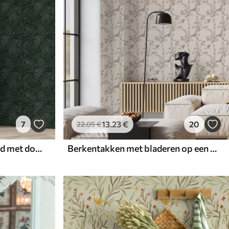
7
13
.23
€
20
22
.05
€
Donkergroene achtergrond met doorschijnende bladeren
Berkentakken met bladeren op een lichte achtergrond