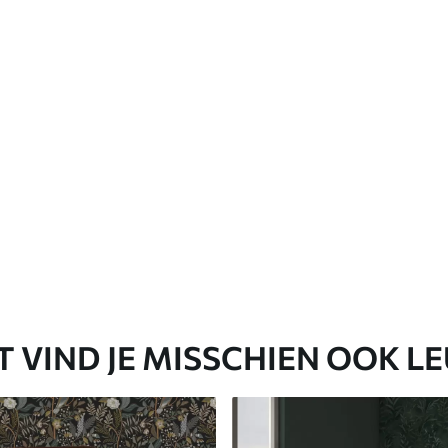
Premium vinyl
65
.00
39
.00
€
/m²
T VIND JE MISSCHIEN OOK L