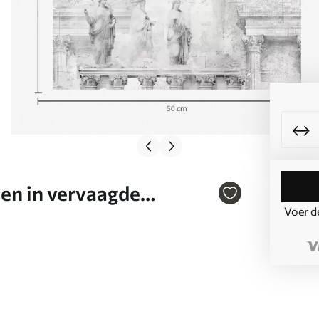
len in vervaagde
Voer d