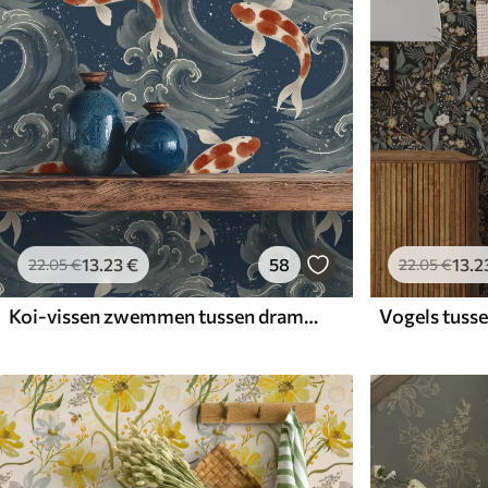
13
.23
€
58
13
.2
22
.05
€
22
.05
€
Koi-vissen zwemmen tussen dramatische oceaangolven