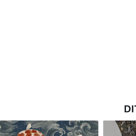
Standaard
Premium
45
.00
56
.67
27
.00
€
/m²
34
.00
€
/m²
DI