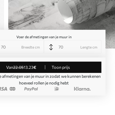
Voer de afmetingen van je muur in
Breedte cm
Lengte cm
Van
22
.05
13
.23
€
Toon prijs
e afmetingen van je muur in zodat we kunnen berekenen
hoeveel rollen je nodig hebt