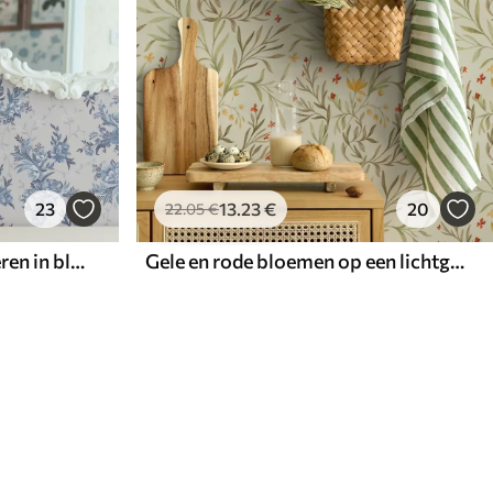
23
13
.23
€
20
22
.05
€
Delicate bloemen en bladeren in blauwe en blauwe kleuren op een lichte achtergrond
Gele en rode bloemen op een lichtgroene achtergrond