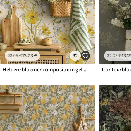
13
.23
€
32
13
.2
22
.05
€
22
.05
€
Heldere bloemencompositie in gele kleur