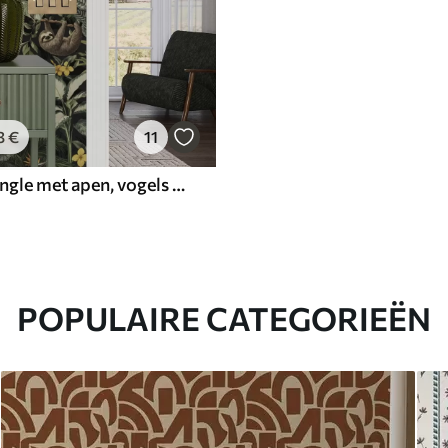
3
€
11
Tropische jungle met apen, vogels en dicht gebladerte
POPULAIRE CATEGORIEËN