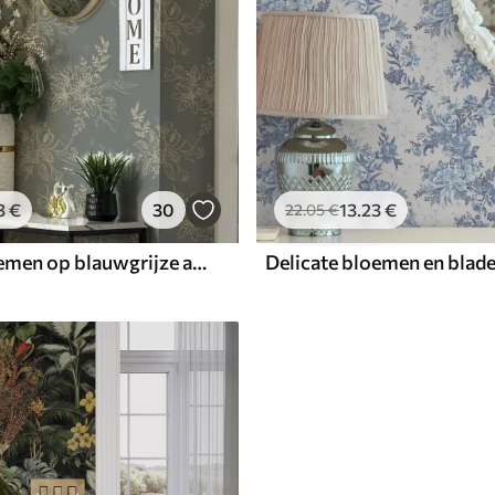
3
€
30
13
.23
€
22
.05
€
Contourbloemen op blauwgrijze achtergrond, elegant botanisch patroon