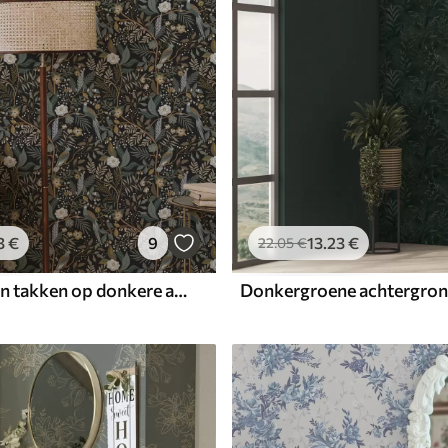
3
€
9
13
.23
€
22
.05
€
Vogels tussen takken op donkere achtergrond