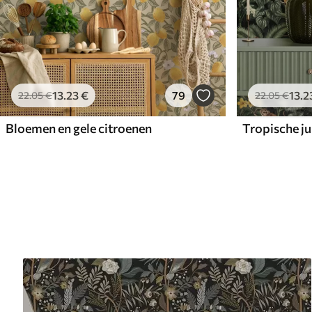
13
.23
€
79
13
.2
22
.05
€
22
.05
€
Bloemen en gele citroenen