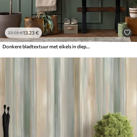
13
.23
€
22
.05
€
Donkere bladtextuur met eikels in diepgroen