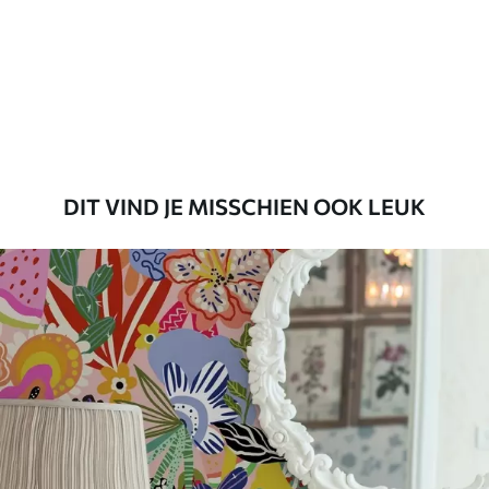
Standaard
45
.00
27
.00
€
/m²
Premium
56
.67
34
.00
€
/m²
DIT VIND JE MISSCHIEN OOK LEUK
Premium vinyl
65
.00
39
.00
€
/m²