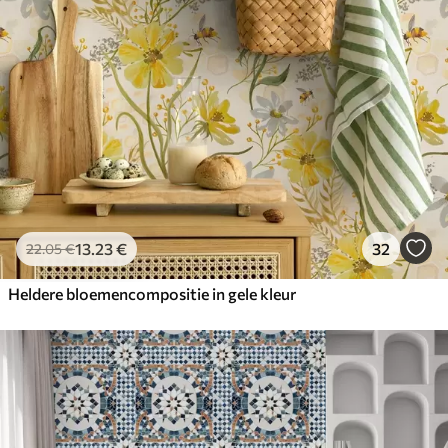
13
.23
€
32
22
.05
€
Heldere bloemencompositie in gele kleur