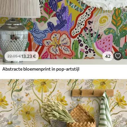
13
.23
€
42
22
.05
€
Abstracte bloemenprint in pop-artstijl