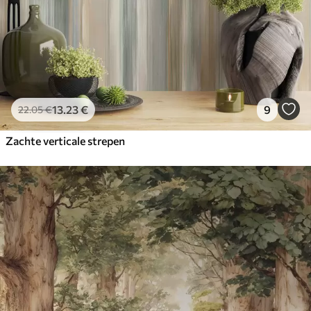
13
.23
€
9
22
.05
€
Zachte verticale strepen