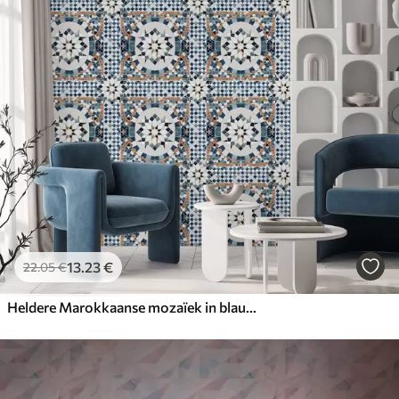
13
.23
€
22
.05
€
Heldere Marokkaanse mozaïek in blauw-turquoise tinten