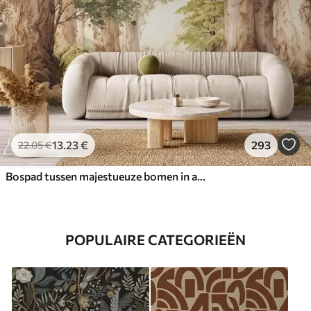
13
.23
€
293
22
.05
€
Bospad tussen majestueuze bomen in aquarelstijl
POPULAIRE CATEGORIEËN