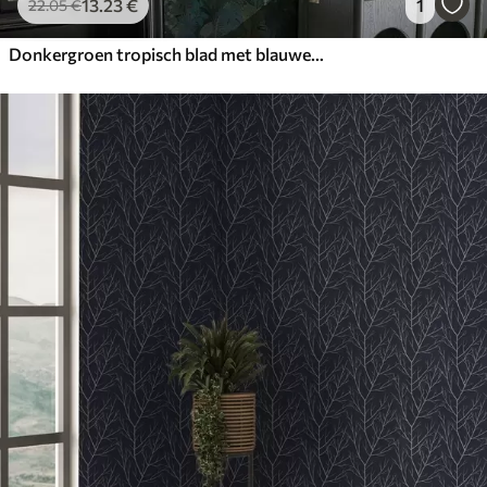
13
.23
€
1
22
.05
€
Donkergroen tropisch blad met blauwe accenten