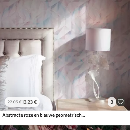
13
.23
€
3
22
.05
€
Abstracte roze en blauwe geometrische patronen