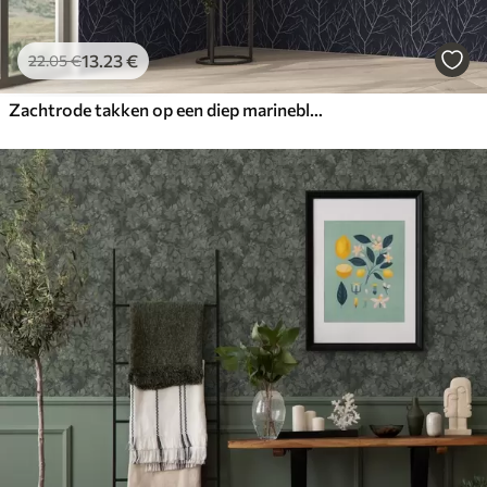
13
.23
€
22
.05
€
Zachtrode takken op een diep marineblauwe achtergrond