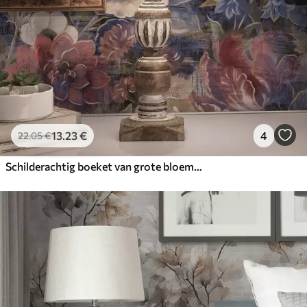
13
.23
€
4
22
.05
€
Schilderachtig boeket van grote bloemen op een diepe indigo achtergrond