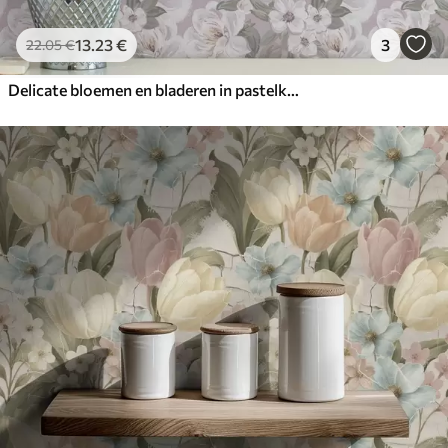
13
.23
€
3
22
.05
€
Delicate bloemen en bladeren in pastelkleuren