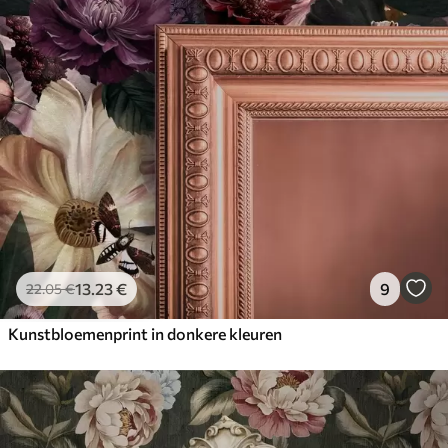
13
.23
€
9
22
.05
€
Kunstbloemenprint in donkere kleuren