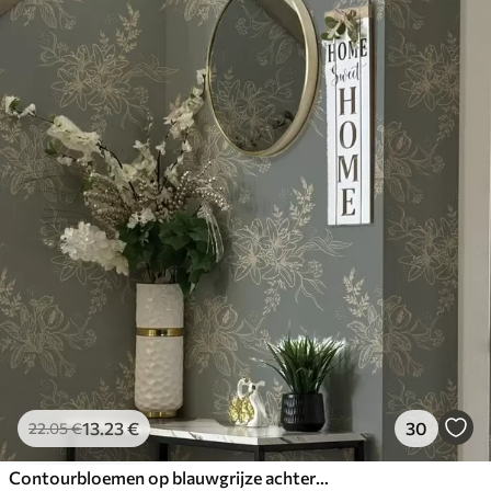
13
.23
€
30
22
.05
€
Contourbloemen op blauwgrijze achtergrond, elegant botanisch patroon