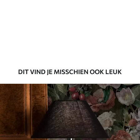
Beschikbare materialen
Standaard
45
.00
27
.00
€
/m²
Premium
56
.67
34
.00
€
/m²
DIT VIND JE MISSCHIEN OOK LEUK
Premium vinyl
65
.00
39
.00
€
/m²