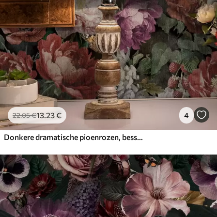
13
.23
€
4
22
.05
€
Donkere dramatische pioenrozen, bessen en vlinder op zwart