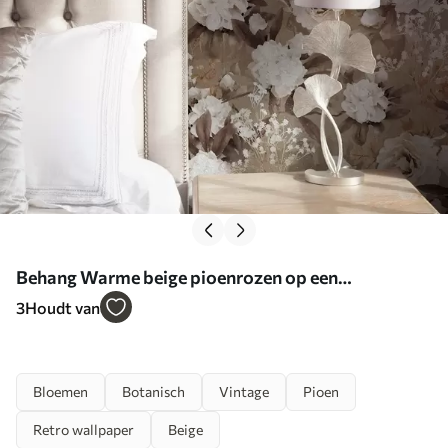
Behang Warme beige pioenrozen op een
gestructureerde achtergrond Nr. a01087
3
Houdt van
Bloemen
Botanisch
Vintage
Pioen
Retro wallpaper
Beige