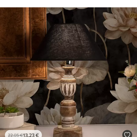
13
.23
€
22
.05
€