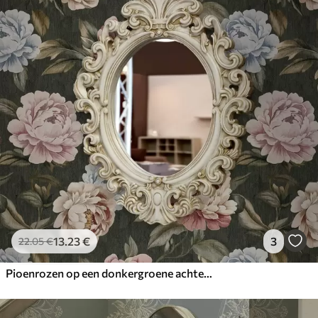
13
.23
€
3
22
.05
€
Pioenrozen op een donkergroene achtergrond