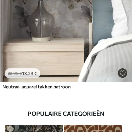
13
.23
€
22
.05
€
Neutraal aquarel takken patroon
POPULAIRE CATEGORIEËN