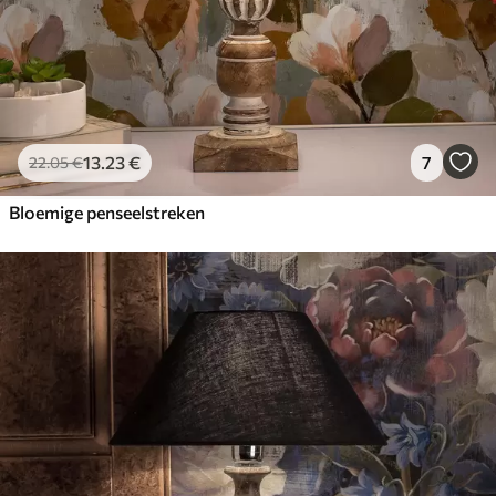
13
.23
€
7
22
.05
€
Bloemige penseelstreken