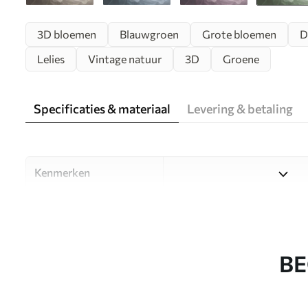
3D bloemen
Blauwgroen
Grote bloemen
D
Lelies
Vintage natuur
3D
Groene
Specificaties & materiaal
Levering & betaling
Kenmerken
Materiaal
Kies uit drie hoogwaardige m
ruimtes en budgetten. Meer i
aanpassingsproces.
BE
Auteur
Designstudio Uwalls
Artikelnummer
u93944v3