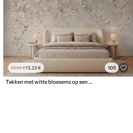
13
.23
€
105
22
.05
€
Takken met witte bloesems op een zachte beige achtergrond