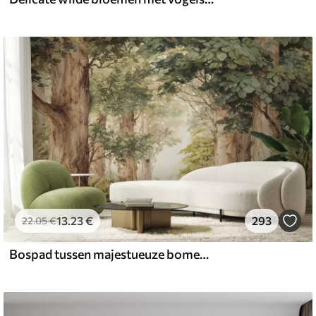
13
.23
€
293
22
.05
€
Bospad tussen majestueuze bomen in aquarelstijl