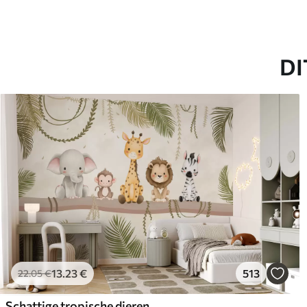
DI
13
.23
€
513
22
.05
€
Schattige tropische dieren