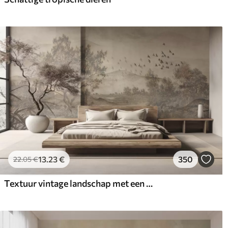
13
.23
€
350
22
.05
€
Textuur vintage landschap met een boom bij een rivier en een bewolkte lucht, natuurkunst in sepiatinten