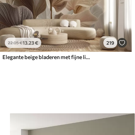
13
.23
€
219
22
.05
€
Elegante beige bladeren met fijne lineaire textuur