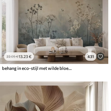
13
.23
€
431
22
.05
€
behang in eco-stijl met wilde bloemen en planten op een achtergrond met structuur