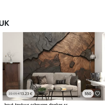
EUK
13
.23
€
550
22
.05
€
hout, textuur, scheuren, donker, schors, oppervlak