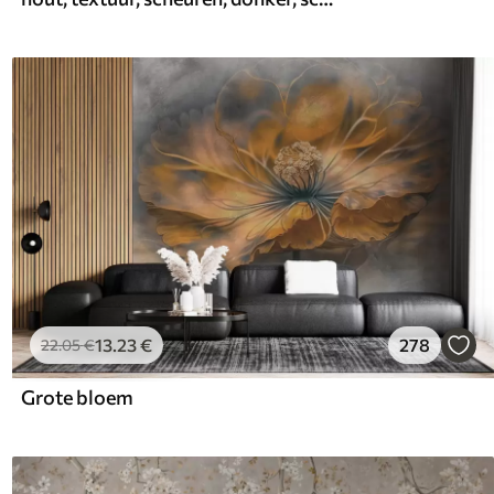
13
.23
€
278
22
.05
€
Grote bloem