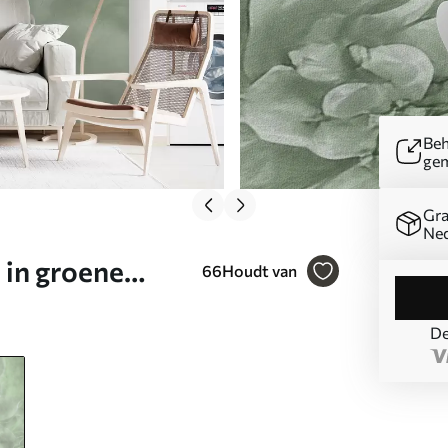
Beh
ge
Gra
Ned
 in groene
66
Houdt van
De