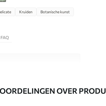
elicate
Kruiden
Botanische kunst
FAQ
aterialen, elk geschikt voor verschillende
nformatie vind je hieronder of tijdens het
OORDELINGEN OVER PROD