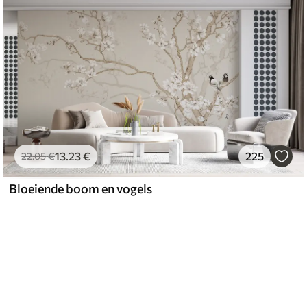
13
.23
€
225
22
.05
€
Bloeiende boom en vogels