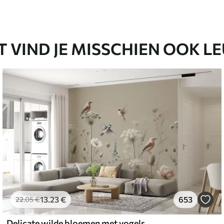
T VIND JE MISSCHIEN OOK L
13
.23
€
653
22
.05
€
Delicate wilde bloemen met vogels op een beige achtergrond