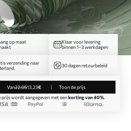
ang op maat
Klaar voor levering
maakt
binnen 1–3 werkdagen
tis verzending naar
30 dagen retourbeleid
erland.
Van
22
.05
13
.23
€
Toon de prijs
 prijs wordt aangegeven met een
korting van 40%
.