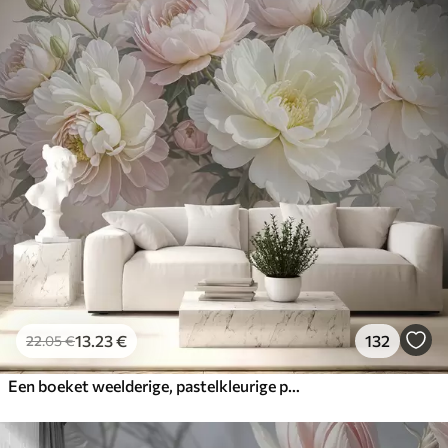
13
.23
€
132
22
.05
€
Een boeket weelderige, pastelkleurige pioenrozen en andere bloemen tegen een zachte, onscherpe achtergrond