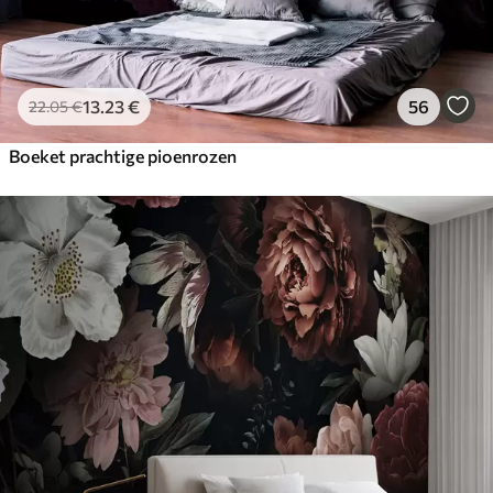
13
.23
€
56
22
.05
€
Boeket prachtige pioenrozen