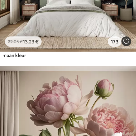
13
.23
€
173
22
.05
€
maan kleur