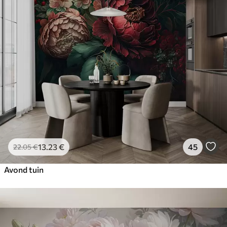
13
.23
€
45
22
.05
€
Avond tuin