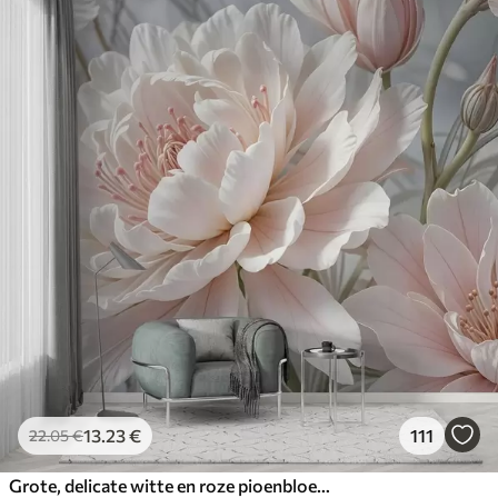
13
.23
€
111
22
.05
€
Grote, delicate witte en roze pioenbloemen met zachte, pluizige bloemblaadjes tegen een onscherpe grijze achtergrond