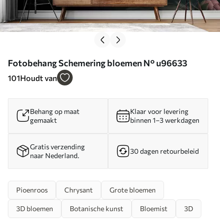
Fotobehang Schemering bloemen N° u96633
101
Houdt van
Behang op maat
Klaar voor levering
gemaakt
binnen 1–3 werkdagen
Gratis verzending
30 dagen retourbeleid
naar Nederland.
Pioenroos
Chrysant
Grote bloemen
3D bloemen
Botanische kunst
Bloemist
3D