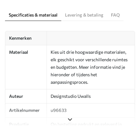
Specificaties & materiaal
Levering & betaling
FAQ
Kenmerken
Materiaal
Kies uit drie hoogwaardige materialen,
elk geschikt voor verschillende ruimtes
en budgetten. Meer informatie vind je
hieronder of tijdens het
aanpassingsproces.
Auteur
Designstudio Uwalls
Artikelnummer
u96633
Productie
Op bestelling gedrukt en geleverd in
rollen tot 50 cm breed.