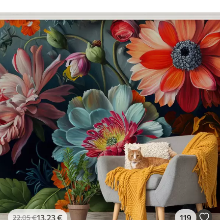
13
.23
€
119
22
.05
€