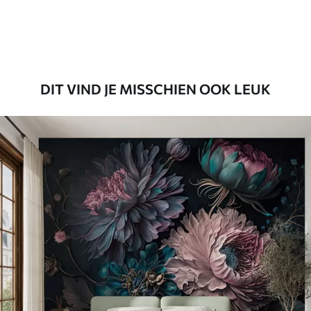
Premium vinyl
65
.00
39
.00
€
/m²
DIT VIND JE MISSCHIEN OOK LEUK
Peel and Stick
81
.65
48
.99
€
/m²