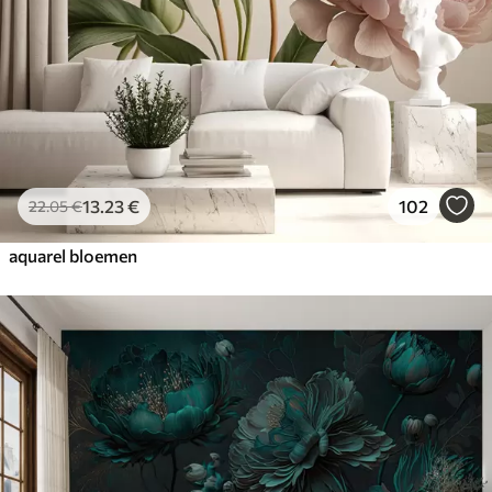
13
.23
€
102
22
.05
€
aquarel bloemen