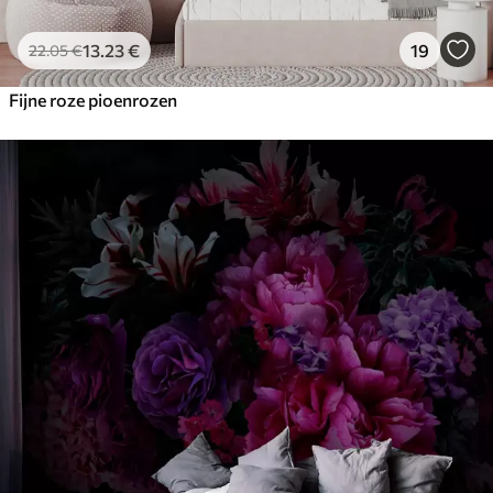
13
.23
€
19
22
.05
€
Fijne roze pioenrozen