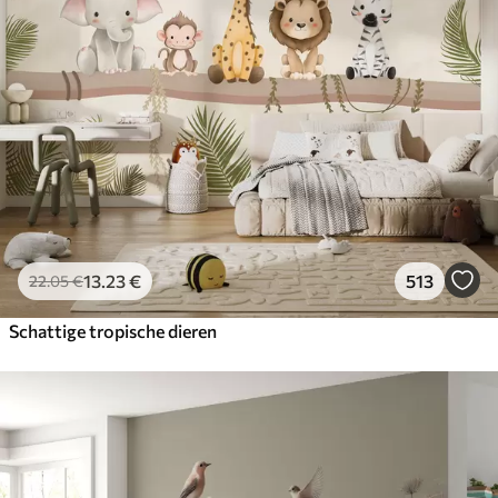
13
.23
€
513
22
.05
€
Schattige tropische dieren