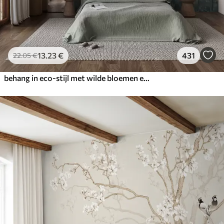
13
.23
€
431
22
.05
€
behang in eco-stijl met wilde bloemen en planten op een achtergrond met structuur