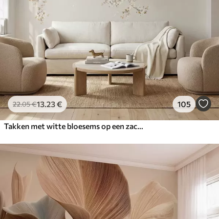
13
.23
€
105
22
.05
€
Takken met witte bloesems op een zachte beige achtergrond