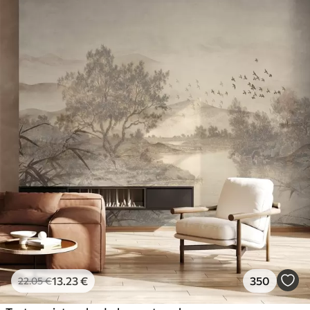
13
.23
€
350
22
.05
€