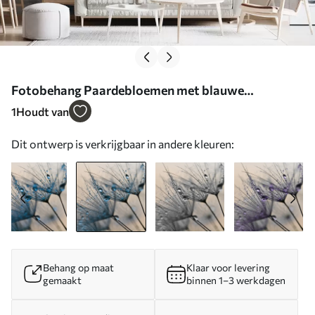
Fotobehang Paardebloemen met blauwe
waterdruppels N° u57557v1
1
Houdt van
Dit ontwerp is verkrijgbaar in andere kleuren:
Behang op maat
Klaar voor levering
gemaakt
binnen 1–3 werkdagen