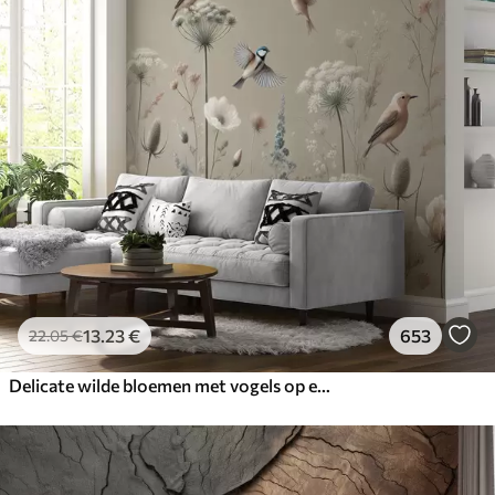
13
.23
€
653
22
.05
€
Delicate wilde bloemen met vogels op een beige achtergrond