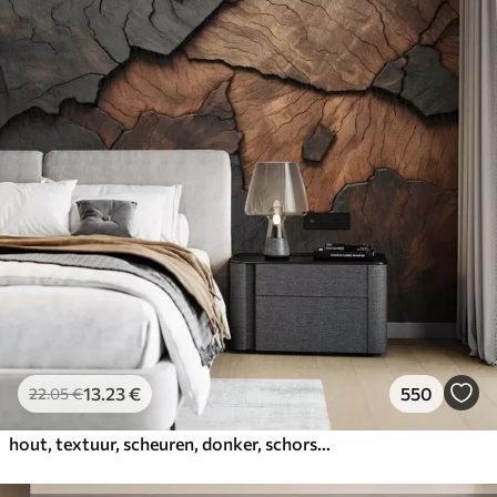
13
.23
€
550
22
.05
€
hout, textuur, scheuren, donker, schors, oppervlak