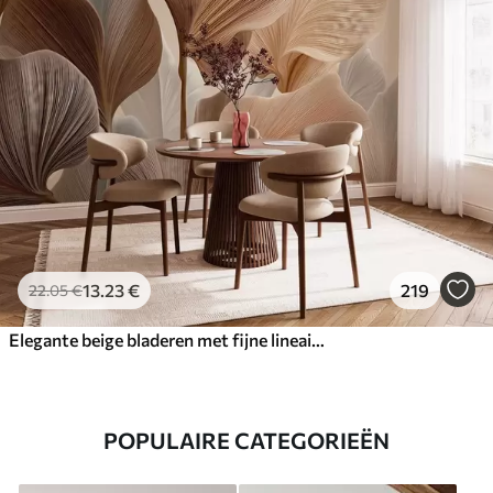
13
.23
€
219
22
.05
€
Elegante beige bladeren met fijne lineaire textuur
POPULAIRE CATEGORIEËN