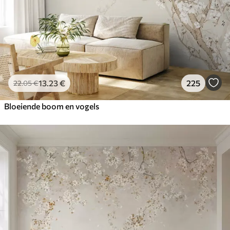
13
.23
€
225
22
.05
€
Bloeiende boom en vogels