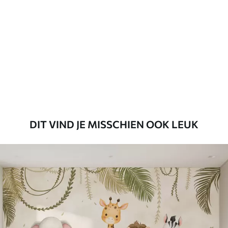
45
.00
27
.00
€
/m²
Premium
56
.67
34
.00
€
/m²
Premium vinyl
65
.00
39
.00
€
/m²
DIT VIND JE MISSCHIEN OOK LEUK
Peel and Stick
81
.65
48
.99
€
/m²