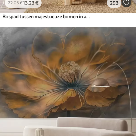
13
.23
€
293
22
.05
€
Bospad tussen majestueuze bomen in aquarelstijl