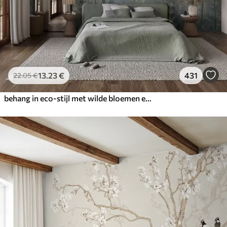
13
.23
€
431
22
.05
€
behang in eco-stijl met wilde bloemen en planten op een achtergrond met structuur