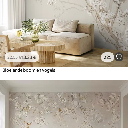
13
.23
€
225
22
.05
€
Bloeiende boom en vogels