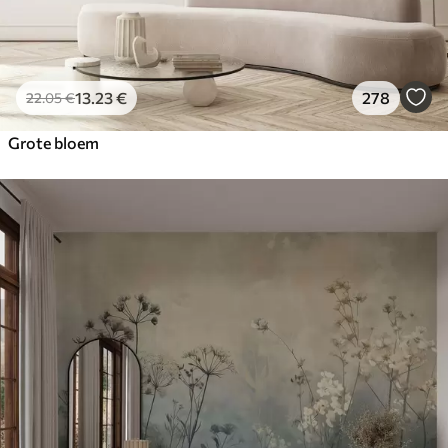
13
.23
€
278
22
.05
€
Grote bloem