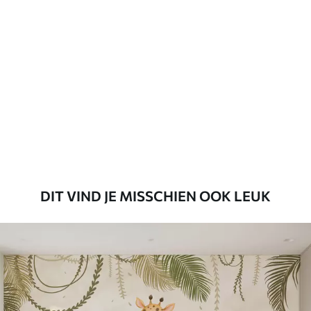
Standaard
45
.00
27
.00
€
/m²
Premium
56
.67
34
.00
€
/m²
Premium vinyl
65
.00
39
.00
€
/m²
DIT VIND JE MISSCHIEN OOK LEUK
Peel and Stick
81
.65
48
.99
€
/m²