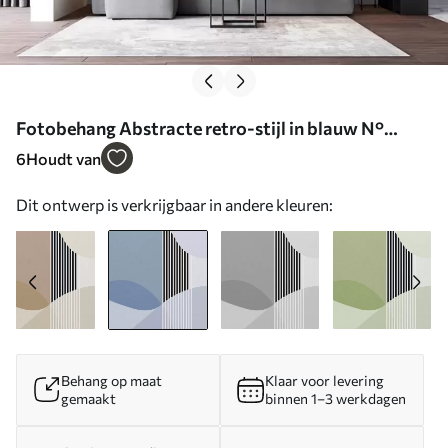
Fotobehang Abstracte retro-stijl in blauw N°
u74075v1
6
Houdt van
Dit ontwerp is verkrijgbaar in andere kleuren:
Behang op maat
Klaar voor levering
gemaakt
binnen 1–3 werkdagen