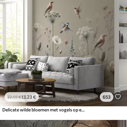
13
.23
€
653
22
.05
€
Delicate wilde bloemen met vogels op een beige achtergrond