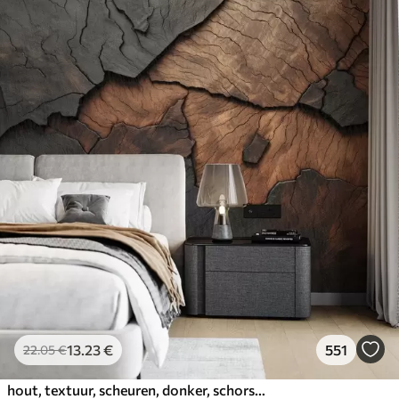
13
.23
€
551
22
.05
€
hout, textuur, scheuren, donker, schors, oppervlak