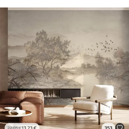
13
.23
€
353
22
.05
€