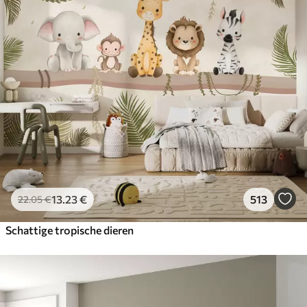
13
.23
€
513
22
.05
€
Schattige tropische dieren