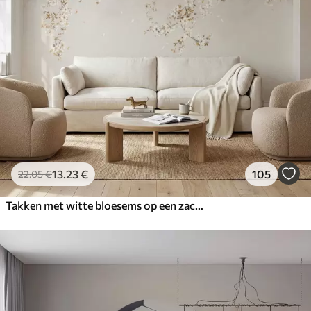
13
.23
€
105
22
.05
€
Takken met witte bloesems op een zachte beige achtergrond