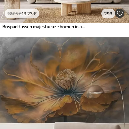
13
.23
€
293
22
.05
€
Bospad tussen majestueuze bomen in aquarelstijl