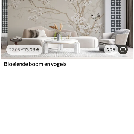
13
.23
€
225
22
.05
€
Bloeiende boom en vogels