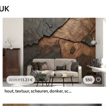
EUK
13
.23
€
550
22
.05
€
hout, textuur, scheuren, donker, schors, oppervlak