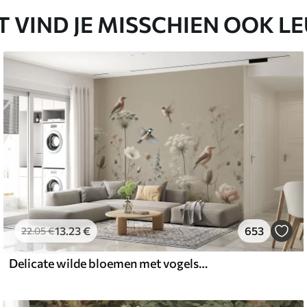
T VIND JE MISSCHIEN OOK L
13
.23
€
653
22
.05
€
Delicate wilde bloemen met vogels op een beige achtergrond