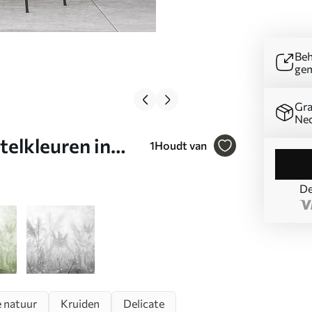
Beh
ge
Gra
Ned
elkleuren in
1
Houdt van
De
 natuur
Kruiden
Delicate