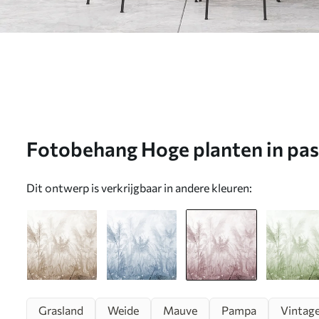
Fotobehang Hoge planten in past
paarse kleuren N° u93903v2
Dit ontwerp is verkrijgbaar in andere kleuren:
Grasland
Weide
Mauve
Pampa
Vintage