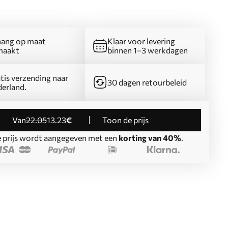
ang op maat
Klaar voor levering
maakt
binnen 1–3 werkdagen
tis verzending naar
30 dagen retourbeleid
erland.
Van
22
.05
13
.23
€
Toon de prijs
 prijs wordt aangegeven met een
korting van 40%
.