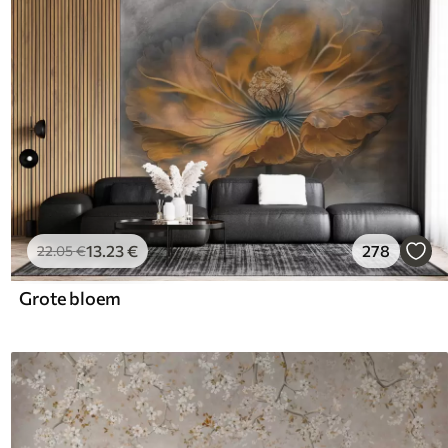
13
.23
€
278
22
.05
€
Grote bloem