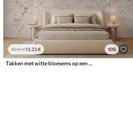
13
.23
€
105
22
.05
€
Takken met witte bloesems op een zachte beige achtergrond