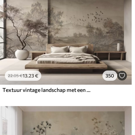
13
.23
€
350
22
.05
€
Textuur vintage landschap met een boom bij een rivier en een bewolkte lucht, natuurkunst in sepiatinten