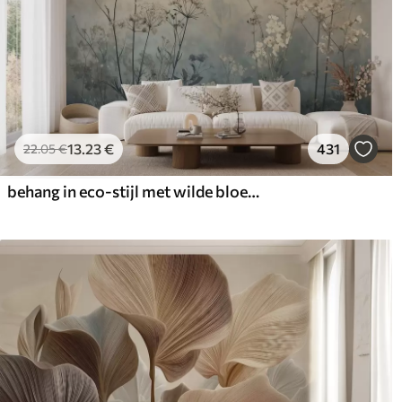
13
.23
€
431
22
.05
€
behang in eco-stijl met wilde bloemen en planten op een achtergrond met structuur