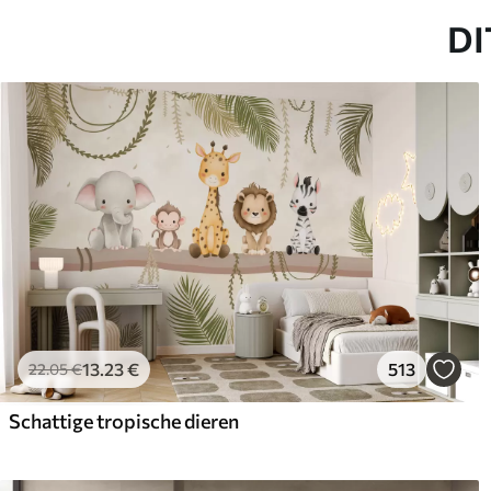
DI
13
.23
€
513
22
.05
€
Schattige tropische dieren