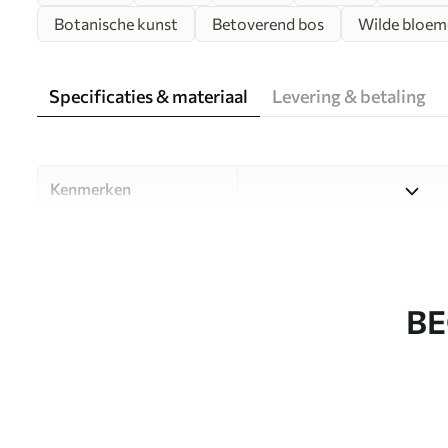
Botanische kunst
Betoverend bos
Wilde bloem
Specificaties & materiaal
Levering & betaling
Kenmerken
Materiaal
Kies uit drie hoogwaardige m
ruimtes en budgetten. Meer i
aanpassingsproces.
BE
Auteur
Designstudio Uwalls
Artikelnummer
u93903v2
Productie
Op bestelling gedrukt en gel