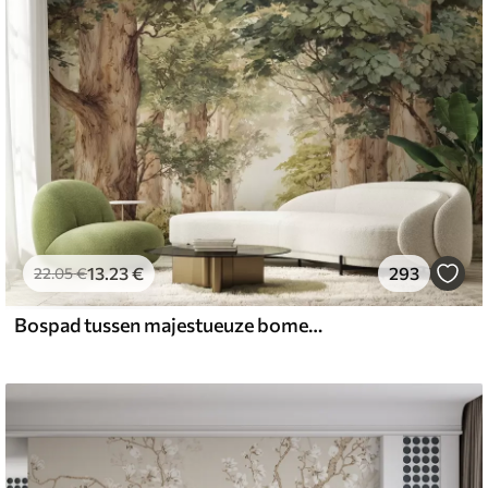
13
.23
€
293
22
.05
€
Bospad tussen majestueuze bomen in aquarelstijl