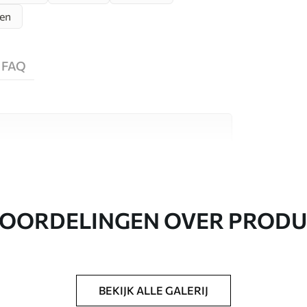
en
FAQ
aterialen, elk geschikt voor verschillende
nformatie vind je hieronder of tijdens het
OORDELINGEN OVER PROD
BEKIJK ALLE GALERIJ
everd in rollen tot 50 cm breed.