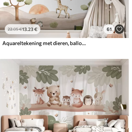
13
.23
€
61
22
.05
€
Aquareltekening met dieren, ballonnen, vliegtuig en auto