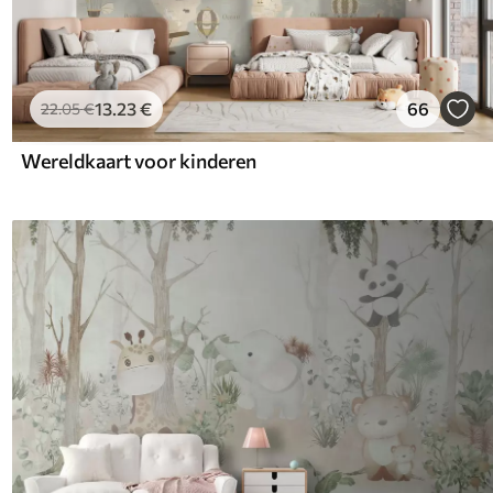
13
.23
€
66
22
.05
€
Wereldkaart voor kinderen