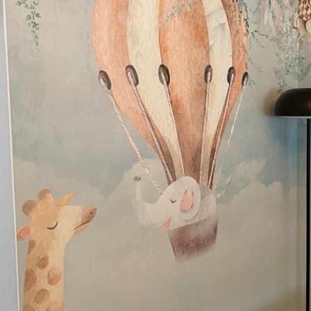
Toepassingsmethode
Naadloze toepassing
Beschikbare materialen
Standaard
Pr
45
.00
56
.
27
.00
€
/m²
Premium vinyl
Pee
65
.00
81
.
39
.00
€
/m²