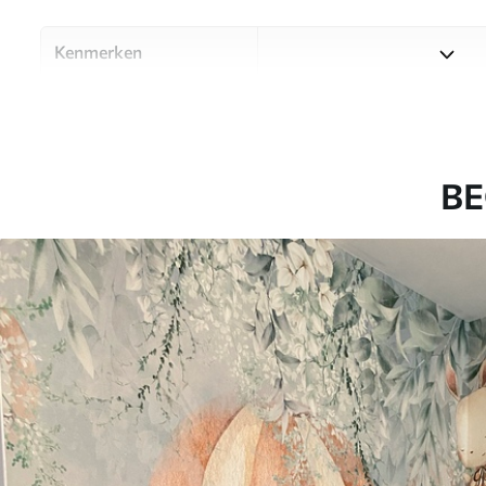
Kenmerken
Materiaal
Kies uit drie hoogwaardige m
ruimtes en budgetten. Meer i
aanpassingsproces.
BE
Auteur
Designstudio Uwalls
Artikelnummer
u95429
Productie
Op bestelling gedrukt en gel
Aanvullend
Beschikbaar met Vernislaag 
Reiniging
Kan voorzichtig worden ger
een Vernislaag kan met wat