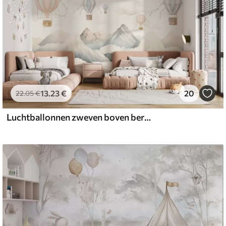
13
.23
€
20
22
.05
€
Luchtballonnen zweven boven bergen in neutrale, zachte pasteltinten