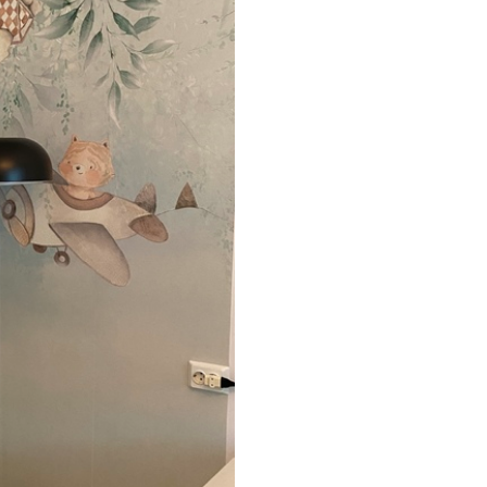
emium
67
34
.00
€
/m²
l and Stick
65
48
.99
€
/m²