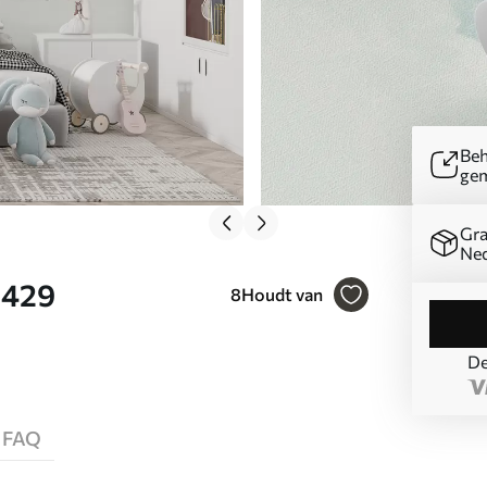
Beh
ge
Gra
Ned
5429
8
Houdt van
De
FAQ