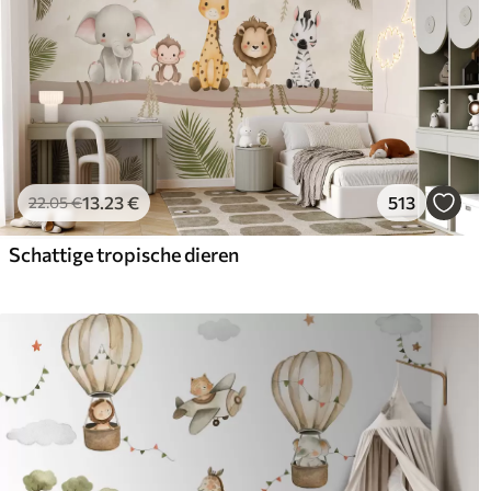
13
.23
€
513
22
.05
€
Schattige tropische dieren