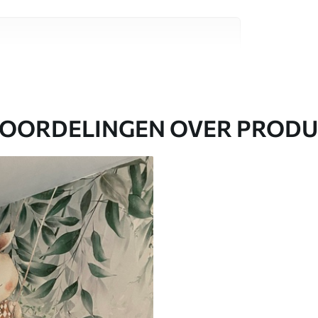
aterialen, elk geschikt voor verschillende
nformatie vind je hieronder of tijdens het
OORDELINGEN OVER PROD
everd in rollen tot 50 cm breed.
en/of behanglijm.
einigd met een zachte spons. Fotobehang met
er worden gereinigd.