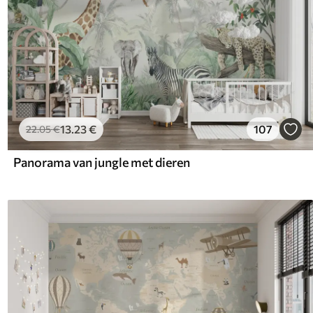
13
.23
€
107
22
.05
€
Panorama van jungle met dieren