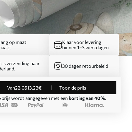
ang op maat
Klaar voor levering
maakt
binnen 1–3 werkdagen
tis verzending naar
30 dagen retourbeleid
erland.
Van
22
.05
13
.23
€
Toon de prijs
 prijs wordt aangegeven met een
korting van 40%
.