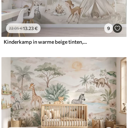
13
.23
€
9
22
.05
€
Kinderkamp in warme beige tinten, tent en bosdieren