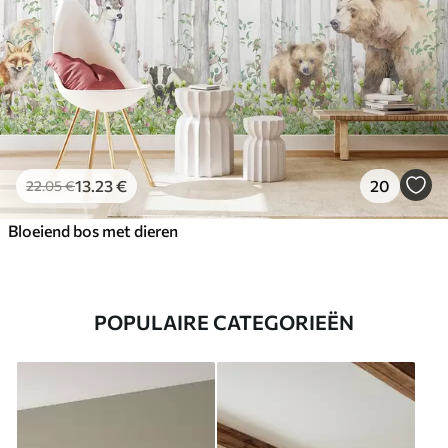
13
.23
€
20
22
.05
€
Bloeiend bos met dieren
POPULAIRE CATEGORIEËN