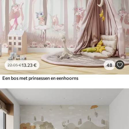
13
.23
€
48
22
.05
€
Een bos met prinsessen en eenhoorns