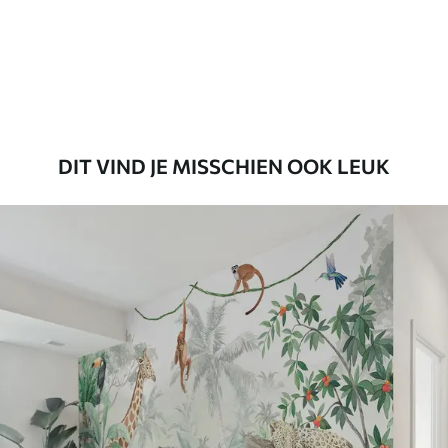
56
.67
34
.00
€
/m²
Premium vinyl
65
.00
39
.00
€
/m²
DIT VIND JE MISSCHIEN OOK LEUK
Peel and Stick
81
.65
48
.99
€
/m²