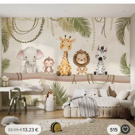
13
.23
€
515
22
.05
€