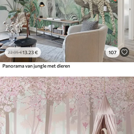
13
.23
€
107
22
.05
€
Panorama van jungle met dieren