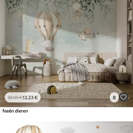
13
.23
€
8
22
.05
€
feeën dieren