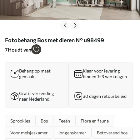
Fotobehang Bos met dieren N° u98499
7
Houdt van
Behang op maat
Klaar voor levering
gemaakt
binnen 1–3 werkdagen
Gratis verzending
30 dagen retourbeleid
naar Nederland.
Sprookjes
Bos
Feeën
Flora en fauna
Voor meisjeskamer
Jongenskamer
Betoverend bos