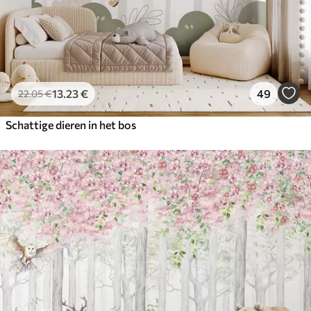
13
.23
€
49
22
.05
€
Schattige dieren in het bos