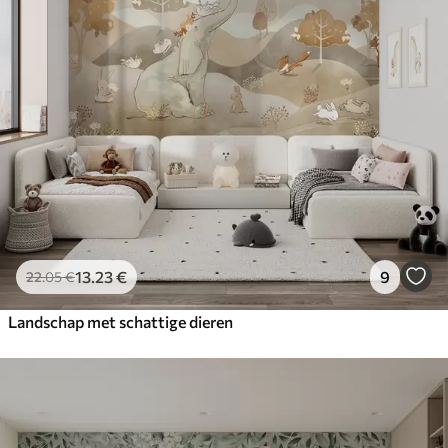
13
.23
€
9
22
.05
€
Landschap met schattige dieren