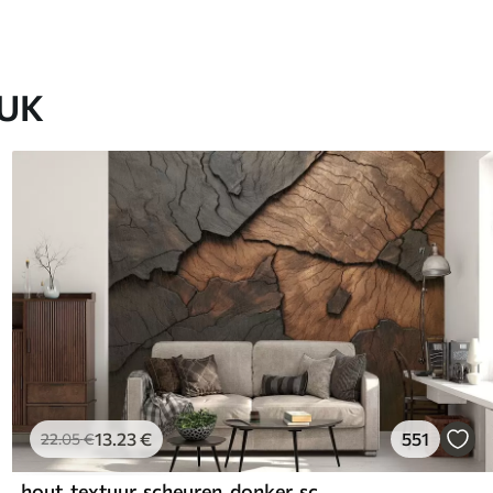
EUK
13
.23
€
551
22
.05
€
hout, textuur, scheuren, donker, schors, oppervlak