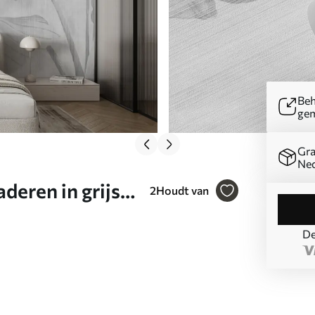
Beh
ge
Gra
Ned
eren in grijs
2
Houdt van
De