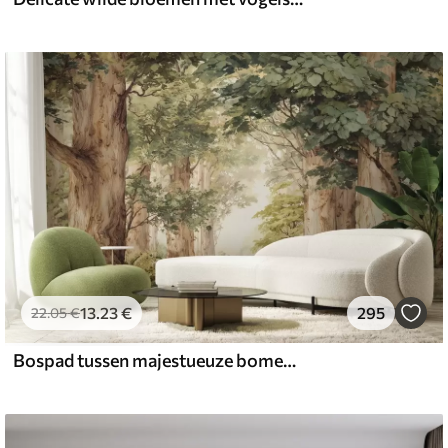
13
.23
€
295
22
.05
€
Bospad tussen majestueuze bomen in aquarelstijl