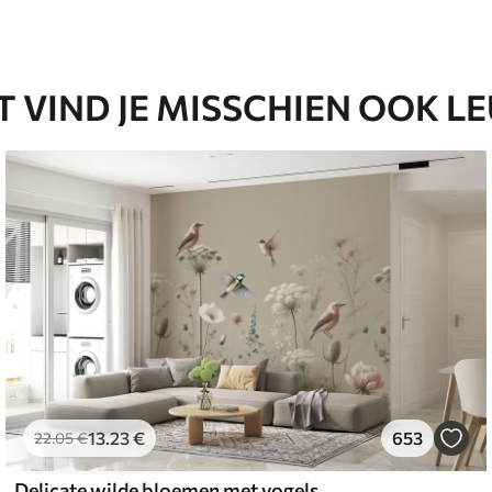
T VIND JE MISSCHIEN OOK L
13
.23
€
653
22
.05
€
Delicate wilde bloemen met vogels op een beige achtergrond