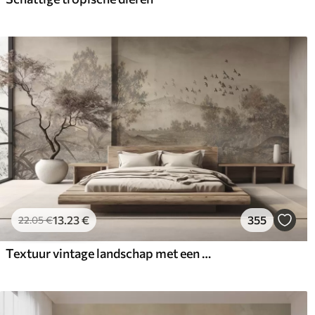
13
.23
€
355
22
.05
€
Textuur vintage landschap met een boom bij een rivier en een bewolkte lucht, natuurkunst in sepiatinten