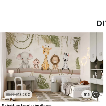
DI
13
.23
€
515
22
.05
€
Schattige tropische dieren