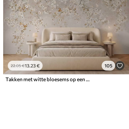
13
.23
€
105
22
.05
€
Takken met witte bloesems op een zachte beige achtergrond