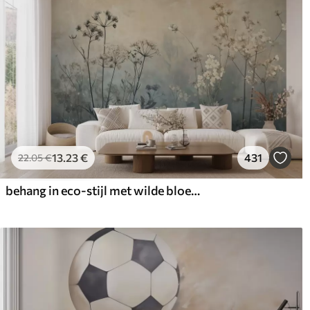
13
.23
€
431
22
.05
€
behang in eco-stijl met wilde bloemen en planten op een achtergrond met structuur