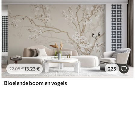
13
.23
€
225
22
.05
€
Bloeiende boom en vogels