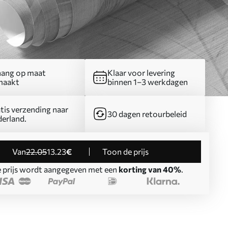
ang op maat
Klaar voor levering
maakt
binnen 1–3 werkdagen
tis verzending naar
30 dagen retourbeleid
erland.
Van
22
.05
13
.23
€
Toon de prijs
 prijs wordt aangegeven met een
korting van 40%
.