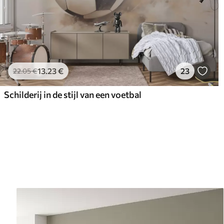
13
.23
€
23
22
.05
€
Schilderij in de stijl van een voetbal