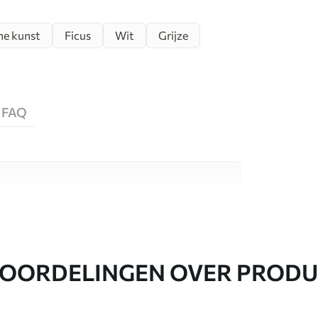
he kunst
Ficus
Wit
Grijze
FAQ
aterialen, elk geschikt voor verschillende
nformatie vind je hieronder of tijdens het
OORDELINGEN OVER PROD