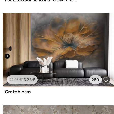
13
.23
€
280
22
.05
€
Grote bloem