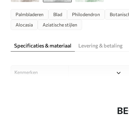
Palmbladeren
Blad
Philodendron
Botanisc
Alocasia
Aziatische stijlen
Specificaties & materiaal
Levering & betaling
Kenmerken
Materiaal
Kies uit drie hoogwaardige m
ruimtes en budgetten. Meer i
aanpassingsproces.
BE
Auteur
Designstudio Uwalls
Artikelnummer
u00299v3