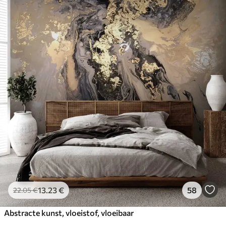
13
.23
€
58
22
.05
€
Abstracte kunst, vloeistof, vloeibaar