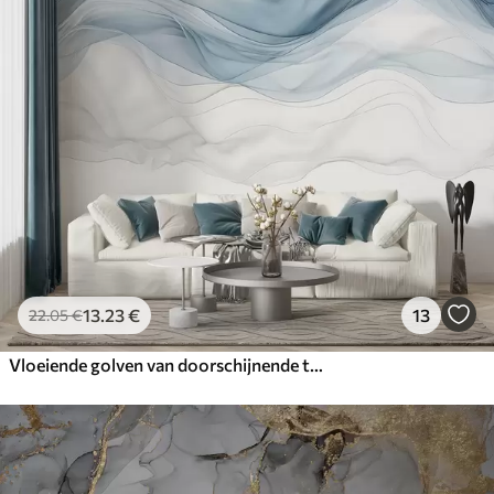
13
.23
€
13
22
.05
€
Vloeiende golven van doorschijnende texturen in donkerblauw, lichtblauw en wit op een lichte achtergrond