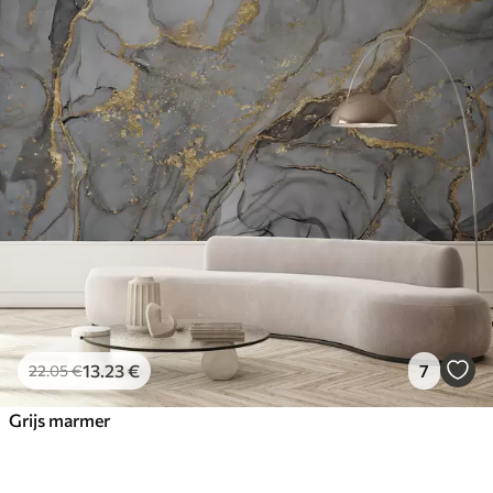
13
.23
€
7
22
.05
€
Grijs marmer