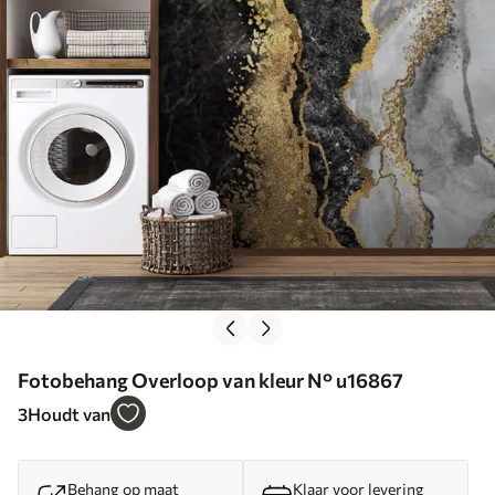
Fotobehang Overloop van kleur N° u16867
3
Houdt van
Behang op maat
Klaar voor levering