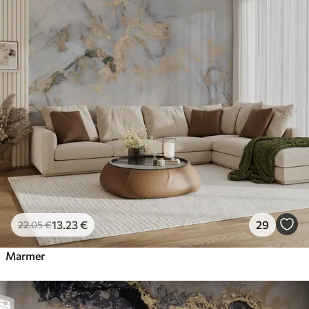
13
.23
€
29
22
.05
€
Marmer