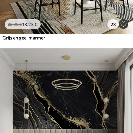
13
.23
€
23
22
.05
€
Grijs en geel marmer