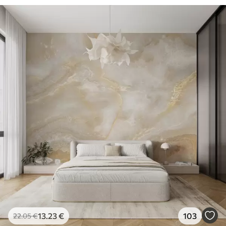
13
.23
€
103
22
.05
€