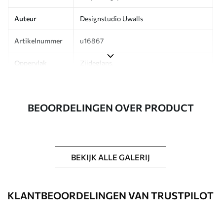
Auteur
Designstudio Uwalls
Artikelnummer
u16867
Oppervlak
Zijdeglans.
Productie
Op bestelling gedrukt en geleverd in
rollen tot 50 cm breed.
BEOORDELINGEN OVER PRODUCT
Aanvullend
Beschikbaar met Vernislaag en/of
behanglijm.
Reiniging
Kan voorzichtig worden gereinigd met
BEKIJK ALLE GALERIJ
een zachte spons. Fotobehang met een
Vernislaag kan met water worden
gereinigd.
KLANTBEOORDELINGEN VAN TRUSTPILOT
Toepassingsmethode
Naadloze toepassing