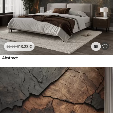
13
.23
€
65
22
.05
€
Abstract