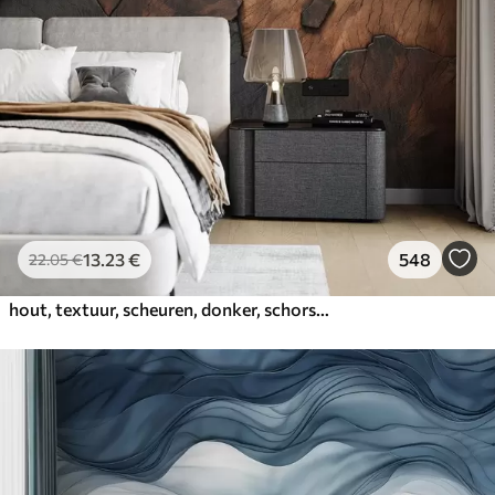
13
.23
€
548
22
.05
€
hout, textuur, scheuren, donker, schors, oppervlak