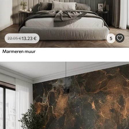
13
.23
€
5
22
.05
€
Marmeren muur