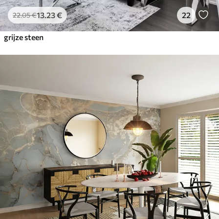
13
.23
€
22
22
.05
€
grijze steen