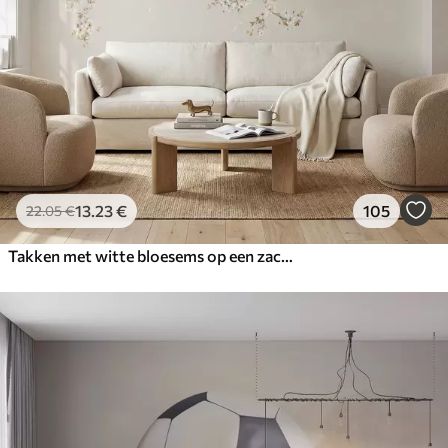
13
.23
€
105
22
.05
€
Takken met witte bloesems op een zachte beige achtergrond