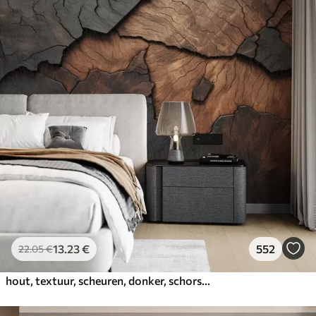
13
.23
€
552
22
.05
€
hout, textuur, scheuren, donker, schors, oppervlak