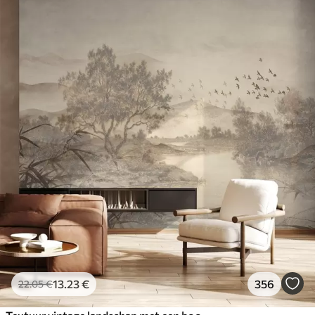
13
.23
€
356
22
.05
€