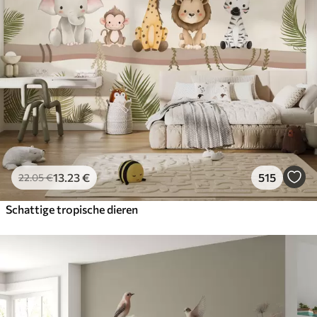
13
.23
€
515
22
.05
€
Schattige tropische dieren