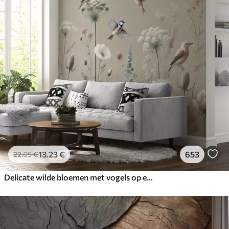
13
.23
€
653
22
.05
€
Delicate wilde bloemen met vogels op een beige achtergrond