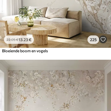
13
.23
€
225
22
.05
€
Bloeiende boom en vogels