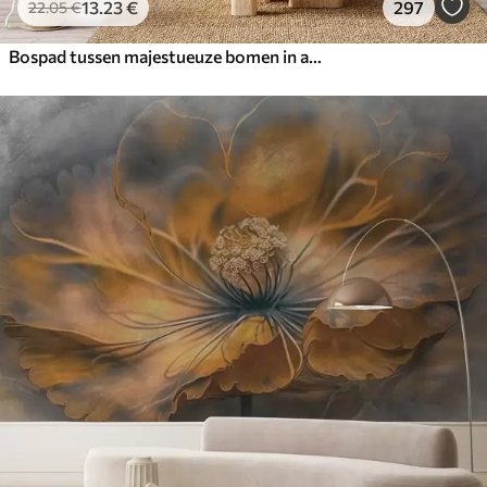
13
.23
€
297
22
.05
€
Bospad tussen majestueuze bomen in aquarelstijl