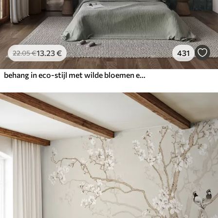
13
.23
€
431
22
.05
€
behang in eco-stijl met wilde bloemen en planten op een achtergrond met structuur