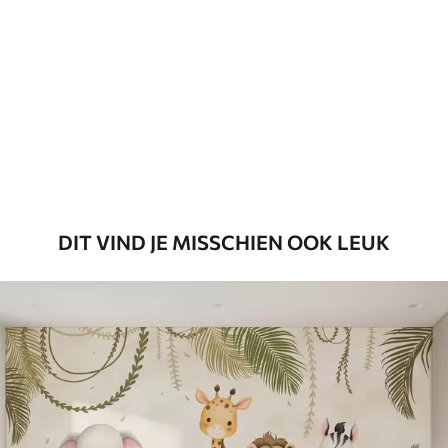
45
.00
27
.00
€
/m²
Premium
56
.67
34
.00
€
/m²
Premium vinyl
65
.00
39
.00
€
/m²
DIT VIND JE MISSCHIEN OOK LEUK
Peel and Stick
81
.65
48
.99
€
/m²