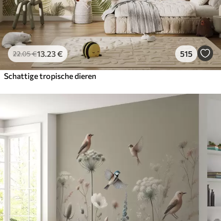
13
.23
€
515
22
.05
€
Schattige tropische dieren