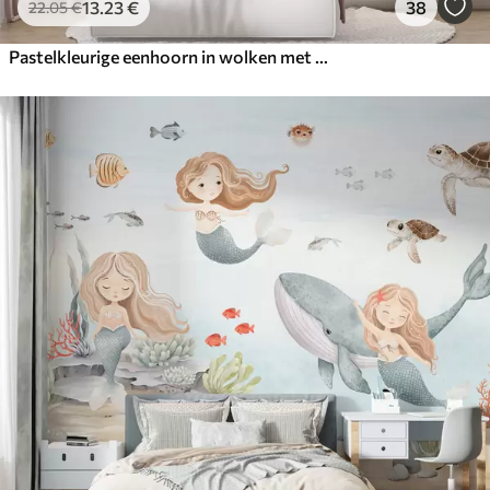
13
.23
€
38
22
.05
€
Pastelkleurige eenhoorn in wolken met regenboog en rozen