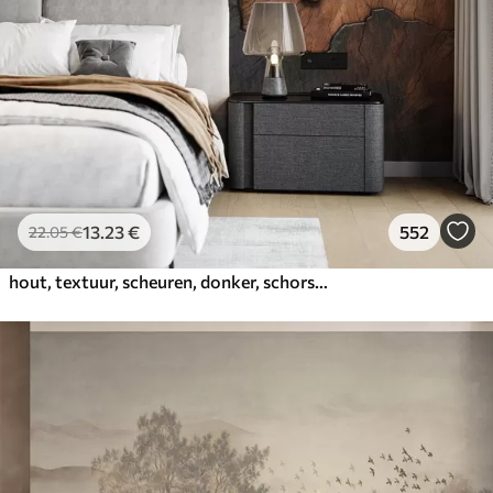
13
.23
€
552
22
.05
€
hout, textuur, scheuren, donker, schors, oppervlak