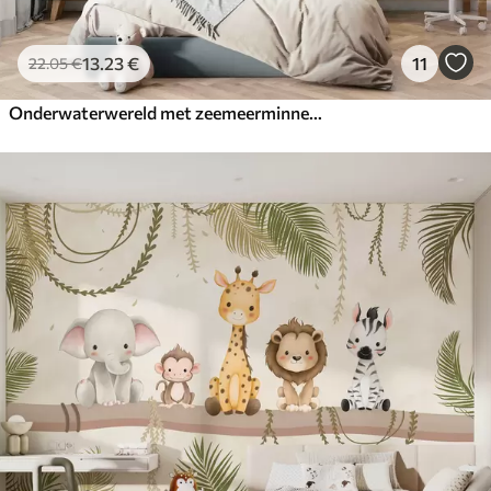
13
.23
€
11
22
.05
€
Onderwaterwereld met zeemeerminnen en vissen