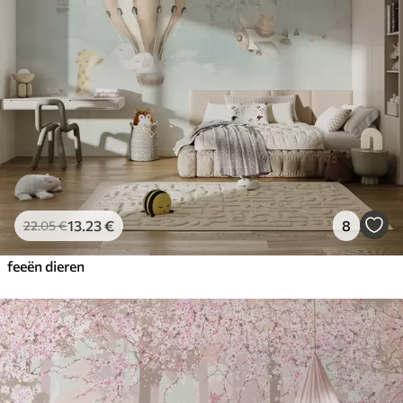
13
.23
€
8
22
.05
€
feeën dieren