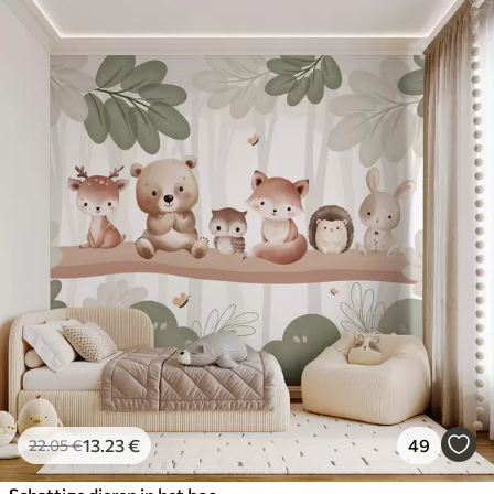
13
.23
€
49
22
.05
€