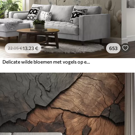
13
.23
€
653
22
.05
€
Delicate wilde bloemen met vogels op een beige achtergrond