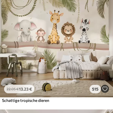
13
.23
€
515
22
.05
€
Schattige tropische dieren