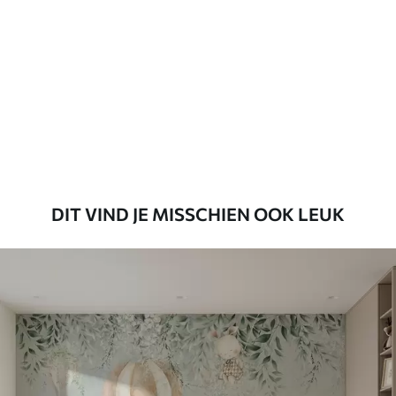
45
.00
27
.00
€
/m²
Premium
56
.67
34
.00
€
/m²
Premium vinyl
65
.00
39
.00
€
/m²
DIT VIND JE MISSCHIEN OOK LEUK
Peel and Stick
81
.65
48
.99
€
/m²