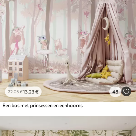
13
.23
€
48
22
.05
€
Een bos met prinsessen en eenhoorns