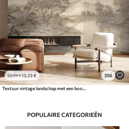
13
.23
€
356
22
.05
€
Textuur vintage landschap met een boom bij een rivier en een bewolkte lucht, natuurkunst in sepiatinten
POPULAIRE CATEGORIEËN