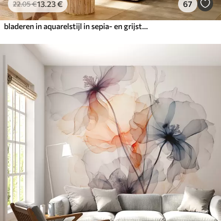
13
.23
€
67
22
.05
€
bladeren in aquarelstijl in sepia- en grijstinten