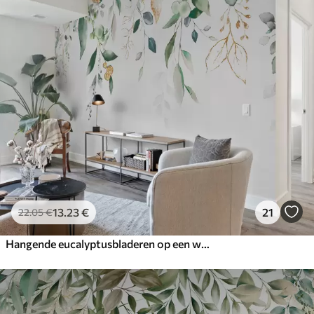
13
.23
€
21
22
.05
€
Hangende eucalyptusbladeren op een witte achtergrond