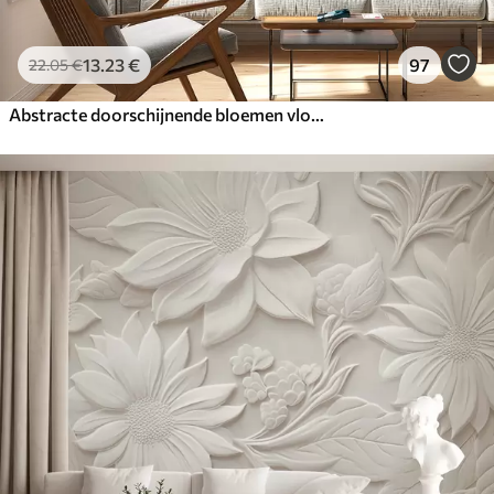
13
.23
€
97
22
.05
€
Abstracte doorschijnende bloemen vloeibaar aquarel