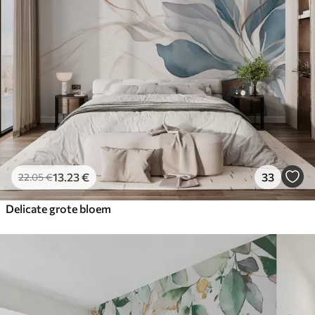
13
.23
€
33
22
.05
€
Delicate grote bloem