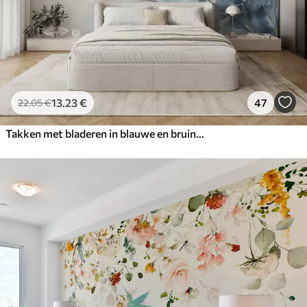
13
.23
€
47
22
.05
€
Takken met bladeren in blauwe en bruine tinten, lichte achtergrond, zacht en delicaat, aquarelstijl