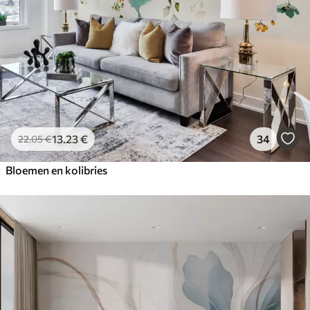
13
.23
€
34
22
.05
€
Bloemen en kolibries