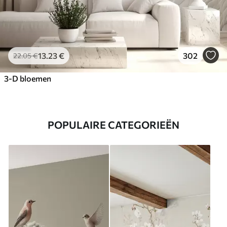
13
.23
€
302
22
.05
€
3-D bloemen
POPULAIRE CATEGORIEËN