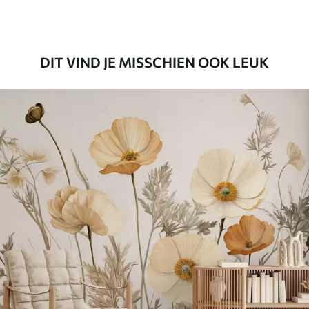
Premium vinyl
65
.00
39
.00
€
/m²
DIT VIND JE MISSCHIEN OOK LEUK
Peel and Stick
81
.65
48
.99
€
/m²