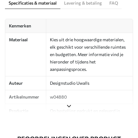
Specificaties & materiaal
Levering & betaling
FAQ
Kenmerken
Materiaal
Kies uit drie hoogwaardige materialen,
elk geschikt voor verschillende ruimtes
en budgetten. Meer informatie vind je
hieronder of tijdens het
aanpassingsproces.
Auteur
Designstudio Uwalls
Artikelnummer
w04880
Productie
Op bestelling gedrukt en geleverd in
rollen tot 50 cm breed.
Aanvullend
Beschikbaar met Vernislaag en/of