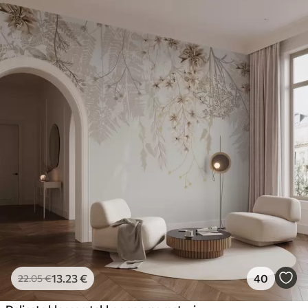
13
.23
€
40
22
.05
€