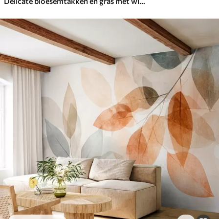
Delicate bloesemtakken en gras met witte, grijze en beige bloemen op een lichte achtergrond