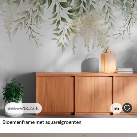
13
.23
€
56
22
.05
€
Bloemenframe met aquarelgroenten