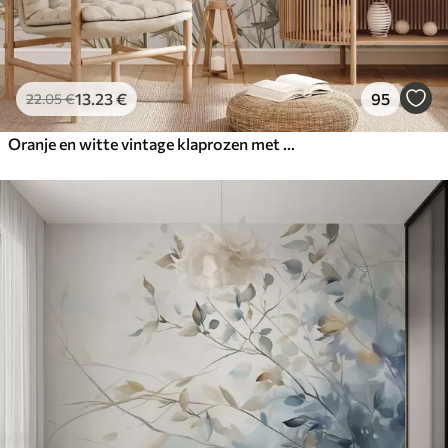
13
.23
€
95
22
.05
€
Oranje en witte vintage klaprozen met dunne stengels en bladeren, lichtbeige achtergrond, aquarelstijl