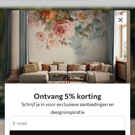
Ontvang 5% korting
Schrijf je in voor exclusieve aanbiedingen en
designinspiratie
13
.23
€
104
22
.05
€