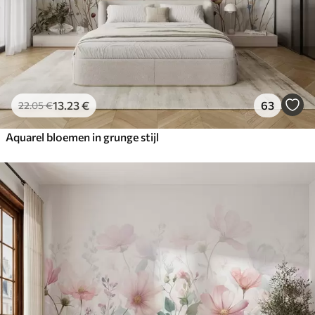
13
.23
€
63
22
.05
€
Aquarel bloemen in grunge stijl