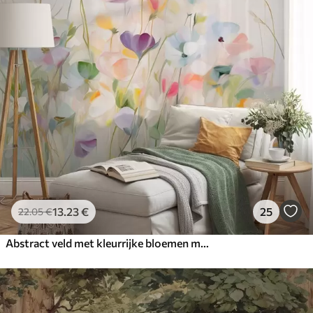
13
.23
€
25
22
.05
€
Abstract veld met kleurrijke bloemen met lange stelen en groene bladeren, gestructureerd, pastelkleuren, lichte kleuren