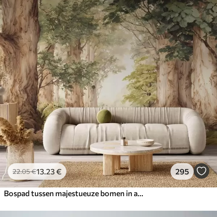
13
.23
€
295
22
.05
€
Bospad tussen majestueuze bomen in aquarelstijl