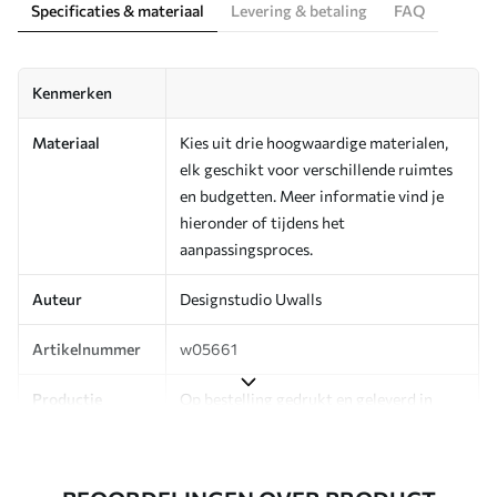
Specificaties & materiaal
Levering & betaling
FAQ
Kenmerken
Materiaal
Kies uit drie hoogwaardige materialen,
elk geschikt voor verschillende ruimtes
en budgetten. Meer informatie vind je
hieronder of tijdens het
aanpassingsproces.
Auteur
Designstudio Uwalls
Artikelnummer
w05661
Productie
Op bestelling gedrukt en geleverd in
rollen tot 50 cm breed.
Aanvullend
Beschikbaar met Vernislaag en/of