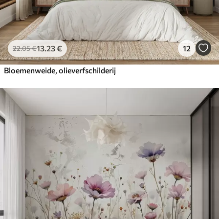
13
.23
€
12
22
.05
€
Bloemenweide, olieverfschilderij