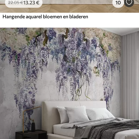
13
.23
€
10
22
.05
€
Hangende aquarel bloemen en bladeren