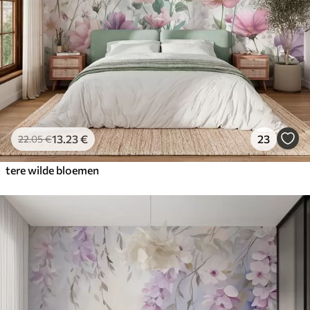
13
.23
€
23
22
.05
€
tere wilde bloemen