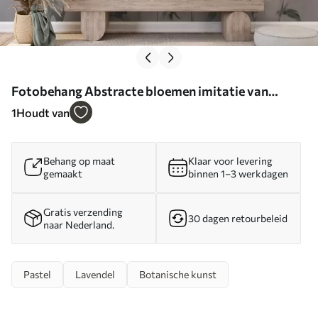
Fotobehang Abstracte bloemen imitatie van
schilderkunst N° w05661
1
Houdt van
Behang op maat
Klaar voor levering
gemaakt
binnen 1–3 werkdagen
Gratis verzending
30 dagen retourbeleid
naar Nederland.
Pastel
Lavendel
Botanische kunst