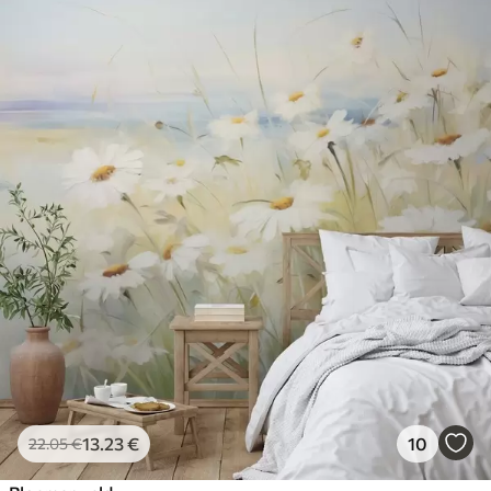
13
.23
€
10
22
.05
€