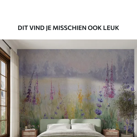
Premium vinyl
65
.00
39
.00
€
/m²
DIT VIND JE MISSCHIEN OOK LEUK
Peel and Stick
81
.65
48
.99
€
/m²