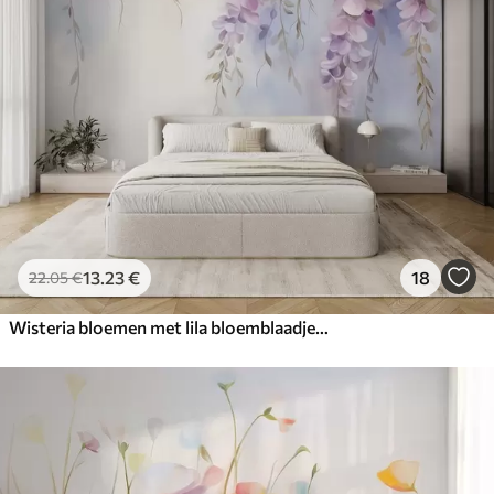
13
.23
€
18
22
.05
€
Wisteria bloemen met lila bloemblaadjes en groene bladeren hangend aan takken, zachte pastelkleuren, pastelkleurige achtergrond