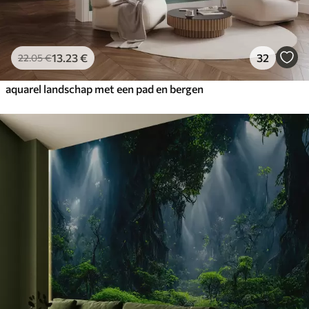
13
.23
€
32
22
.05
€
aquarel landschap met een pad en bergen