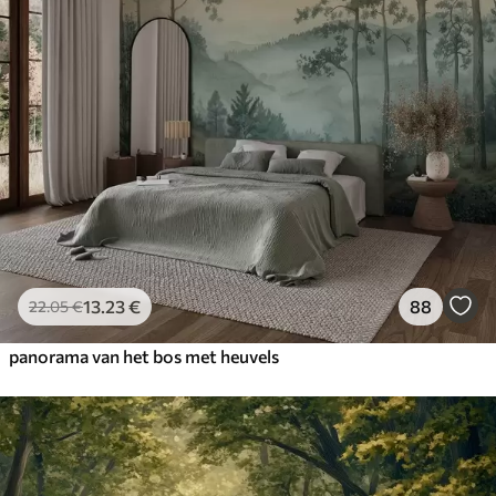
13
.23
€
88
22
.05
€
panorama van het bos met heuvels