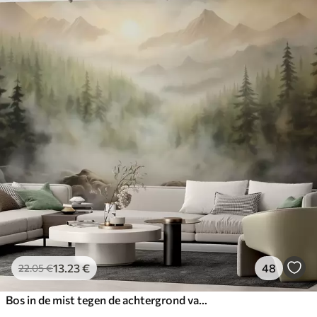
13
.23
€
48
22
.05
€
Bos in de mist tegen de achtergrond van bergen