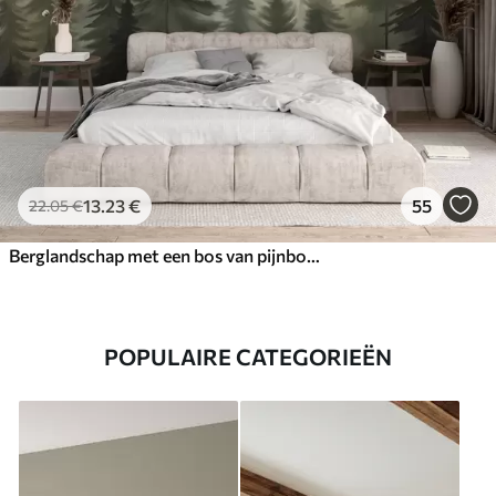
13
.23
€
55
22
.05
€
Berglandschap met een bos van pijnbomen en gelaagde bergen tijdens zonsopgang met lichte mist aquarel imitatie kunst
POPULAIRE CATEGORIEËN