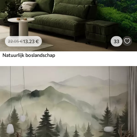
13
.23
€
33
22
.05
€
Natuurlijk boslandschap