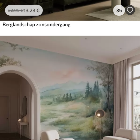
13
.23
€
35
22
.05
€
Berglandschap zonsondergang