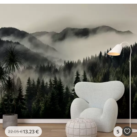
13
.23
€
5
22
.05
€