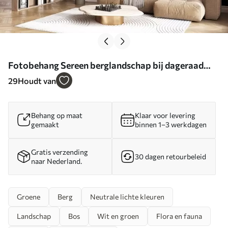
Fotobehang Sereen berglandschap bij dageraad
met zachte mist tegen een bosachtige achtergrond
29
Houdt van
N° w08750
Behang op maat
Klaar voor levering
gemaakt
binnen 1–3 werkdagen
Gratis verzending
30 dagen retourbeleid
naar Nederland.
Groene
Berg
Neutrale lichte kleuren
Landschap
Bos
Wit en groen
Flora en fauna