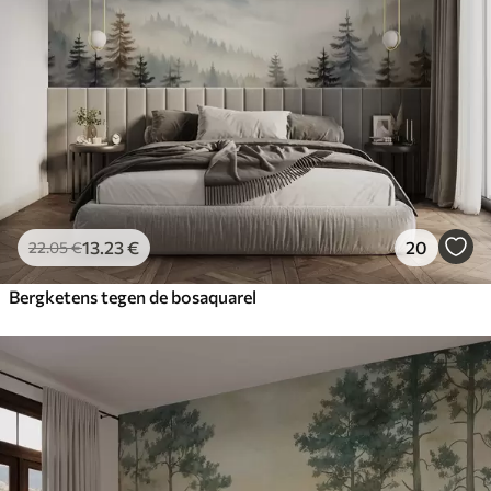
13
.23
€
20
22
.05
€
Bergketens tegen de bosaquarel