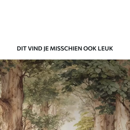
56
.67
34
.00
€
/m²
Premium vinyl
65
.00
39
.00
€
/m²
DIT VIND JE MISSCHIEN OOK LEUK
Peel and Stick
81
.65
48
.99
€
/m²