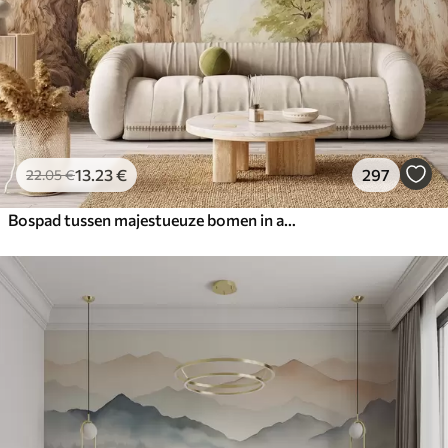
13
.23
€
297
22
.05
€
Bospad tussen majestueuze bomen in aquarelstijl