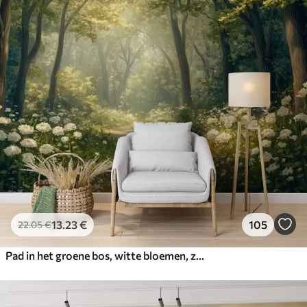
13
.23
€
105
22
.05
€
Pad in het groene bos, witte bloemen, zonlicht, tekening in acrylstijl