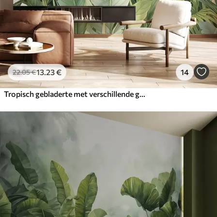
13
.23
€
14
22
.05
€
Tropisch gebladerte met verschillende grote groene bladeren, waaronder bananenbladeren, palmbladeren en andere exotische plantensoorten