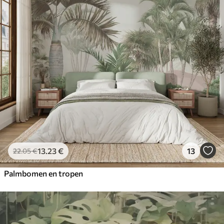
13
.23
€
13
22
.05
€
Palmbomen en tropen