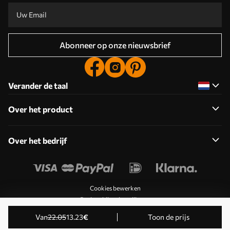
Abonneer op onze nieuwsbrief
Verander de taal
Over het product
Over het bedrijf
Cookies bewerken
Pushmeldingsinstellingen
© 2011-2026 Uwalls . Alle rechten voorbehouden. Beheerd
Van
22
.05
13
.23
€
Toon de prijs
door KLW Sp. z o.o. BTW-ID: PL9223057591.