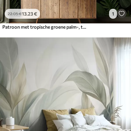
13
.23
€
1
22
.05
€
Patroon met tropische groene palm-, taro- en bananenbladeren