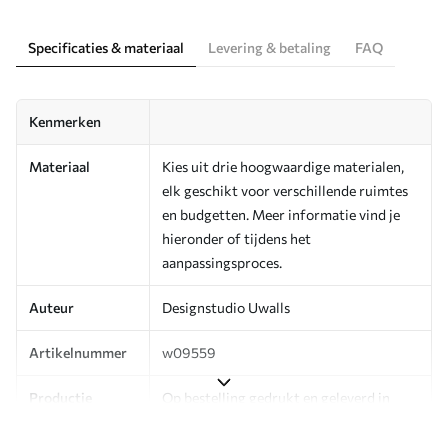
Specificaties & materiaal
Levering & betaling
FAQ
Kenmerken
Materiaal
Kies uit drie hoogwaardige materialen,
elk geschikt voor verschillende ruimtes
en budgetten. Meer informatie vind je
hieronder of tijdens het
aanpassingsproces.
Auteur
Designstudio Uwalls
Artikelnummer
w09559
Productie
Op bestelling gedrukt en geleverd in
rollen tot 50 cm breed.