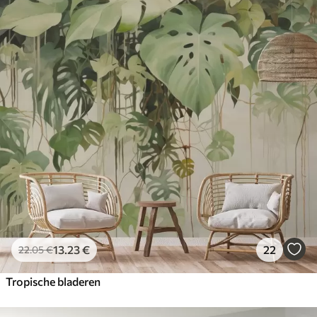
13
.23
€
22
22
.05
€
Tropische bladeren