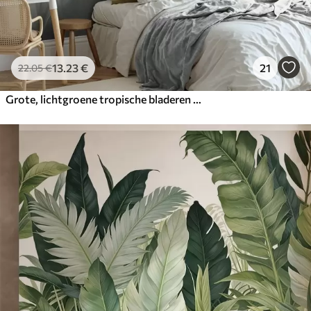
13
.23
€
21
22
.05
€
Grote, lichtgroene tropische bladeren met zachte pasteltinten, kunst met textuur