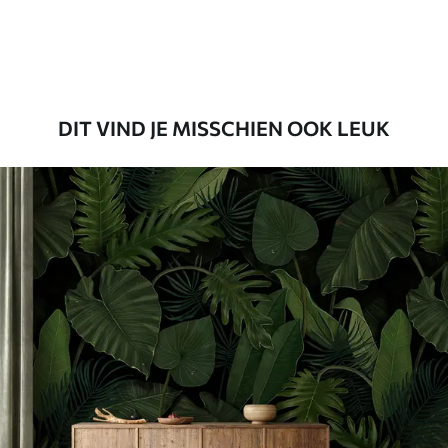
Premium vinyl
65
.00
39
.00
€
/m²
DIT VIND JE MISSCHIEN OOK LEUK
Peel and Stick
81
.65
48
.99
€
/m²