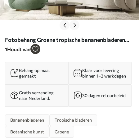
Fotobehang Groene tropische bananenbladeren
met een 3D-effect N° w09559
1
Houdt van
Behang op maat
Klaar voor levering
gemaakt
binnen 1–3 werkdagen
Gratis verzending
30 dagen retourbeleid
naar Nederland.
Bananenbladeren
Tropische bladeren
Botanische kunst
Groene