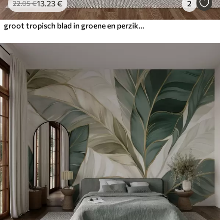
13
.23
€
2
22
.05
€
groot tropisch blad in groene en perzikkleurige tinten