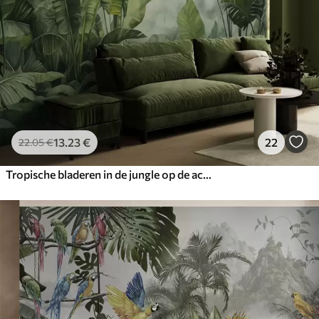
13
.23
€
22
22
.05
€
Tropische bladeren in de jungle op de achtergrond van mist nat aquarel