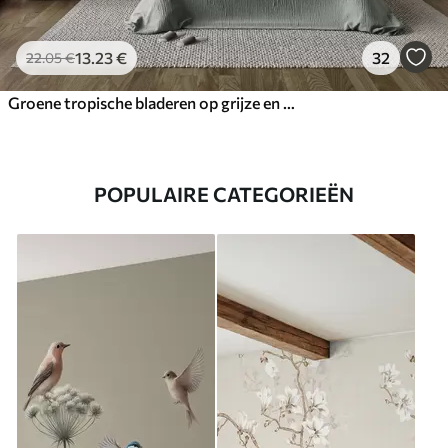
13
.23
€
32
22
.05
€
Groene tropische bladeren op grijze en witte achtergrond
POPULAIRE CATEGORIEËN