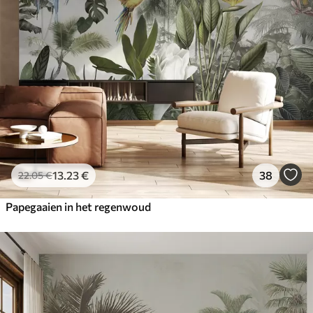
13
.23
€
38
22
.05
€
Papegaaien in het regenwoud