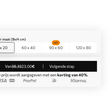
er maat (BxH cm)
HIT
x 20
60 x 40
90 x 60
120 x 80
Van
38
.33
23
.00
€
Volgende stap
 prijs wordt aangegeven met een
korting van 40%
.