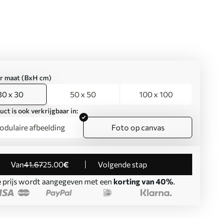
er maat (BxH cm)
30 x 30
50 x 50
100 x 100
uct is ook verkrijgbaar in:
dulaire afbeelding
Foto op canvas
Van
41
.67
25
.00
€
Volgende stap
 prijs wordt aangegeven met een
korting van 40%
.