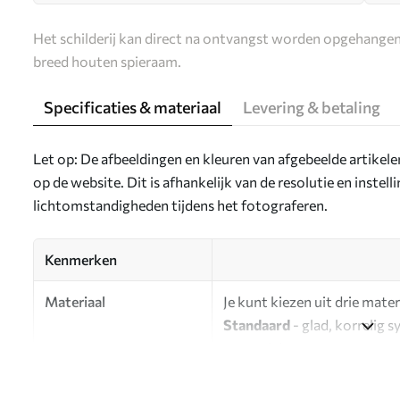
Het schilderij kan direct na ontvangst worden opgehangen
breed houten spieraam.
Specificaties & materiaal
Levering & betaling
Let op: De afbeeldingen en kleuren van afgebeelde artikel
op de website. Dit is afhankelijk van de resolutie en instel
lichtomstandigheden tijdens het fotograferen.
Kenmerken
Materiaal
Je kunt kiezen uit drie mater
Standaard
- glad, korrelig 
oppervlak.
Premium
- een mat materiaa
Eco-Premium
- hoogwaardi