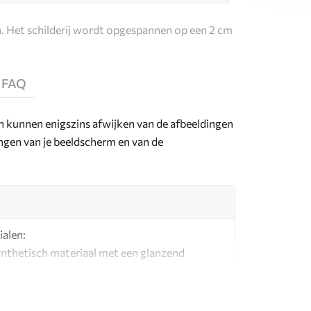
. Het schilderij wordt opgespannen op een 2 cm
FAQ
en kunnen enigszins afwijken van de afbeeldingen
lingen van je beeldscherm en van de
ialen:
synthetisch materiaal met een glanzend
l dat lijkt op schildersdoeken.
g canvas gemaakt van 100% katoen.