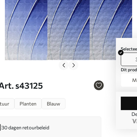
Selecte
Dit prod
Mo
Art. s43125
tuur
Planten
Blauw
De
30 dagen retourbeleid