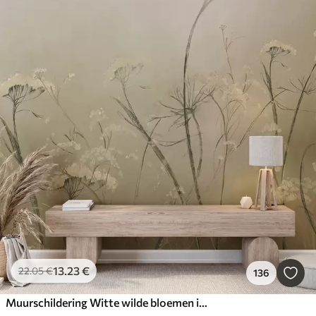
13
.23
€
22
.05
€
136
Muurschildering Witte wilde bloemen in een mistig veld met zachte, wazige sepia achtergrond