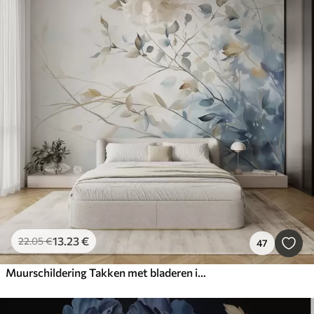
13
.23
€
22
.05
€
47
Muurschildering Takken met bladeren in blauwe en bruine tinten, lichte achtergrond, zacht en delicaat, aquarelstijl