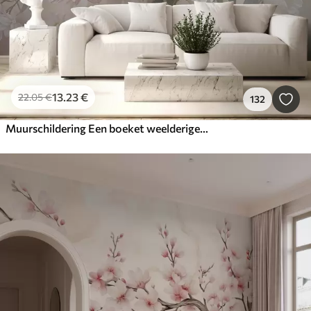
13
.23
€
22
.05
€
132
Muurschildering Een boeket weelderige, pastelkleurige pioenrozen en andere bloemen tegen een zachte, onscherpe achtergrond