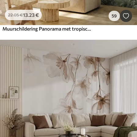
13
.23
€
22
.05
€
59
Muurschildering Panorama met tropisch landschap en vogels