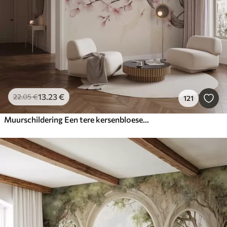
13
.23
€
22
.05
€
121
Muurschildering Een tere kersenbloesemtak met zachtroze bloemen op een lichte achtergrond