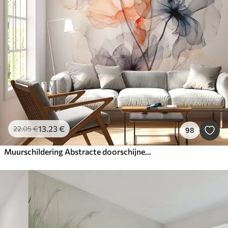
13
.23
€
22
.05
€
98
Muurschildering Abstracte doorschijnende bloemen vloeibaar aquarel