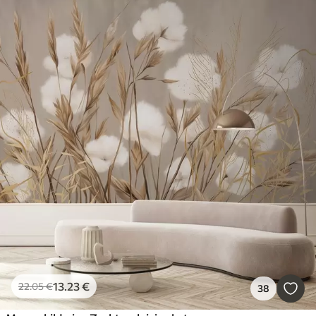
13
.23
€
22
.05
€
38