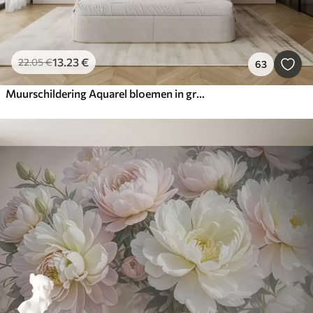
13
.23
€
22
.05
€
63
Muurschildering Aquarel bloemen in grunge stijl