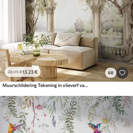
13
.23
€
22
.05
€
68
Muurschildering Tekening in olieverf van boog