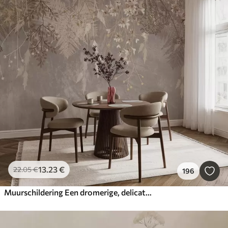
13
.23
€
22
.05
€
196
Muurschildering Een dromerige, delicate, piekerige planten, aartjes en bloemen in bruine pastelkleuren tegen een wazige, getextureerde achtergrond