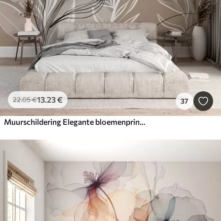
13
.23
€
22
.05
€
37
Muurschildering Elegante bloemenprint met grote abstracte lijnbloemen en bladeren in grijstinten en beige op een lichte achtergrond