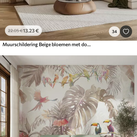
13
.23
€
22
.05
€
34
Muurschildering Beige bloemen met doorschijnende bloemblaadjes hangend aan een tak, beige en wit, minimalistische moderne kunst compositie