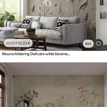
13
.23
€
22
.05
€
653
Muurschildering Delicate wilde bloemen met vogels op een beige achtergrond