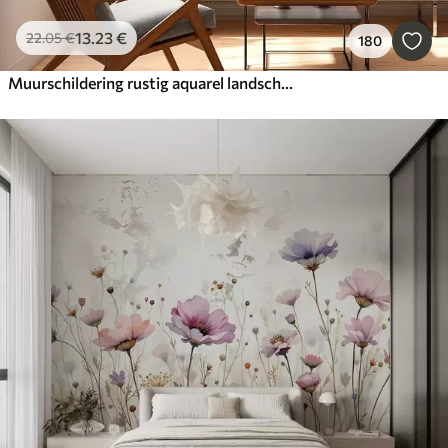
13
.23
€
22
.05
€
180
Muurschildering rustig aquarel landschap met een meer en een bloeiende boom