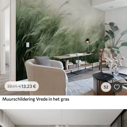
13
.23
€
22
.05
€
52
Muurschildering Vrede in het gras