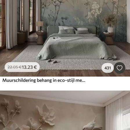
13
.23
€
22
.05
€
431
Muurschildering behang in eco-stijl met wilde bloemen en planten op een achtergrond met structuur