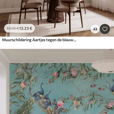
13
.23
€
22
.05
€
43
Muurschildering Aartjes tegen de blauwe lucht