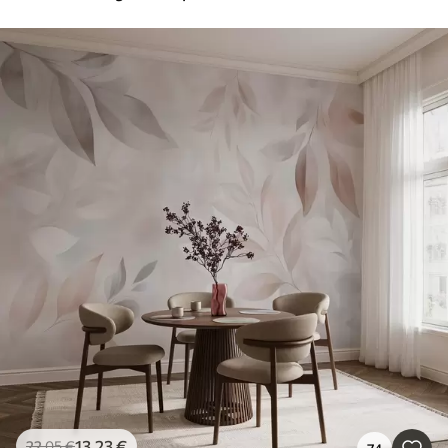
13
.23
€
22
.05
€