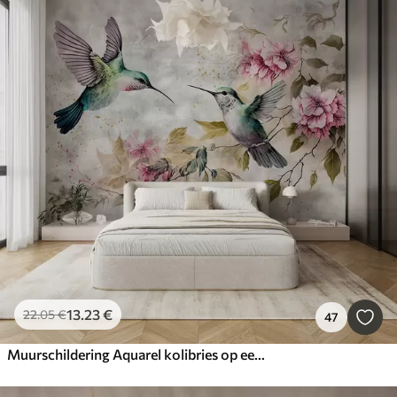
13
.23
€
22
.05
€
47
Muurschildering Aquarel kolibries op een tak