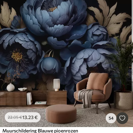
13
.23
€
22
.05
€
54
Muurschildering Blauwe pioenrozen