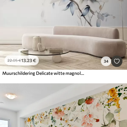
13
.23
€
22
.05
€
34
Muurschildering Delicate witte magnolia bloemen met zacht blauwe bloemblaadjes tegen een lichte achtergrond aquarel imitatie minimalisme