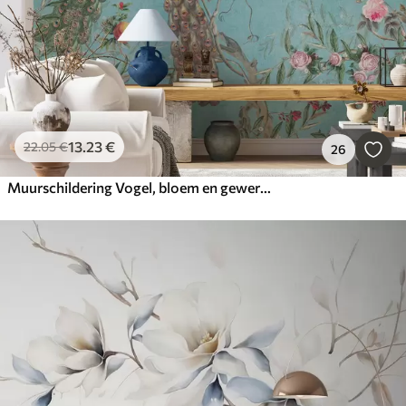
13
.23
€
22
.05
€
26
Muurschildering Vogel, bloem en gewervelde dieren