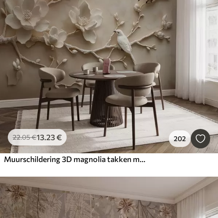
13
.23
€
22
.05
€
202
Muurschildering 3D magnolia takken met vogels erop