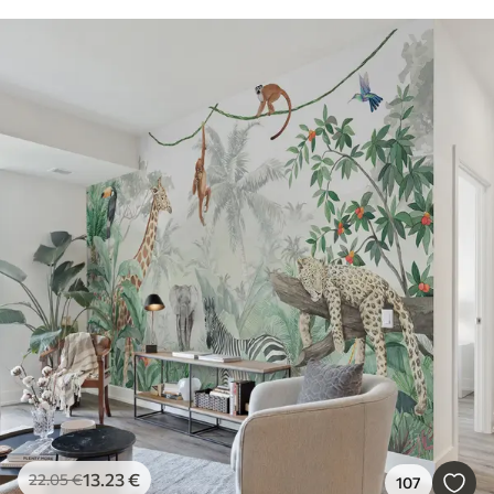
13
.23
€
22
.05
€
107