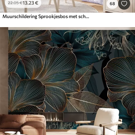
13
.23
€
22
.05
€
68
Muurschildering Sprookjesbos met schattige dieren