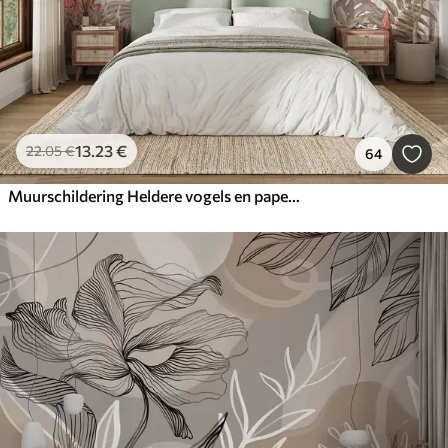
13
.23
€
22
.05
€
64
Muurschildering Heldere vogels en papegaaien in de tropen