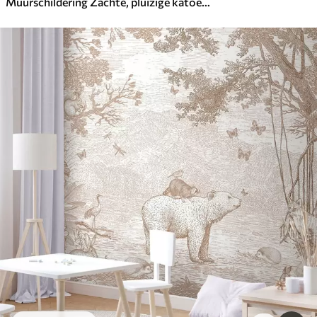
Muurschildering Zachte, pluizige katoenen witte bloemen en hoge oranje aartjes tegen een beige achtergrond met zachte structuur