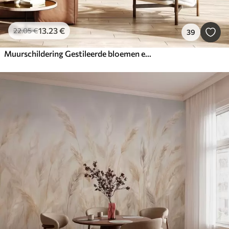
13
.23
€
22
.05
€
39
Muurschildering Gestileerde bloemen en bladeren met ingewikkeld lijnwerk in groenblauwe en gele tinten op donkere achtergrond