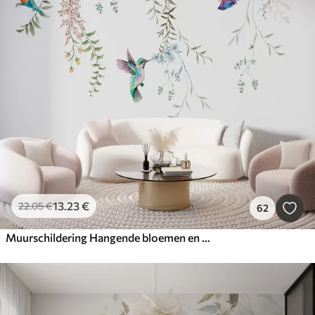
13
.23
€
22
.05
€
62
Muurschildering Hangende bloemen en bladeren en prachtige kolibries