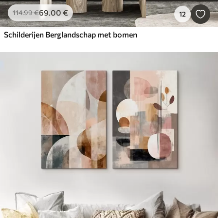
69
.00
€
114
.99
€
12
Schilderijen Berglandschap met bomen