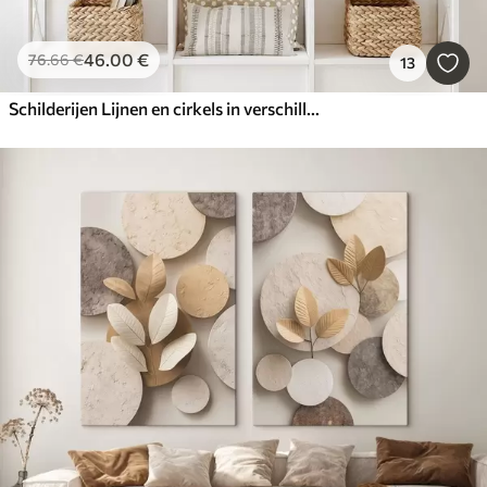
46
.00
€
76
.66
€
13
Schilderijen Lijnen en cirkels in verschillende kleuren