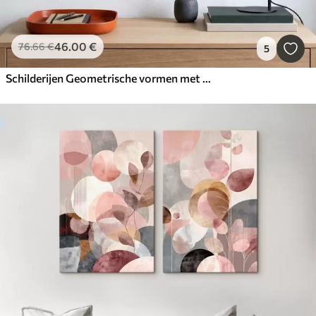
46
.00
€
76
.66
€
5
Schilderijen Geometrische vormen met een reliëfstructuur