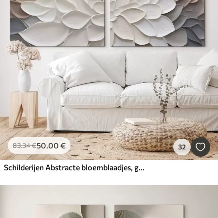
50
.00
€
83
.34
€
32
Schilderijen Abstracte bloemblaadjes, geïnspireerd op de schilderkunst