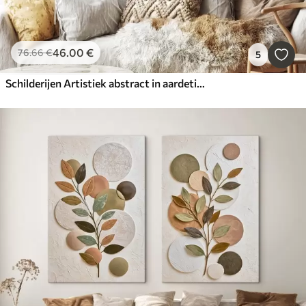
46
.00
€
76
.66
€
5
Schilderijen Artistiek abstract in aardetinten met een structuureffect