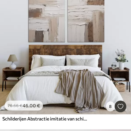
46
.00
€
76
.66
€
8
Schilderijen Abstractie imitatie van schilderkunst