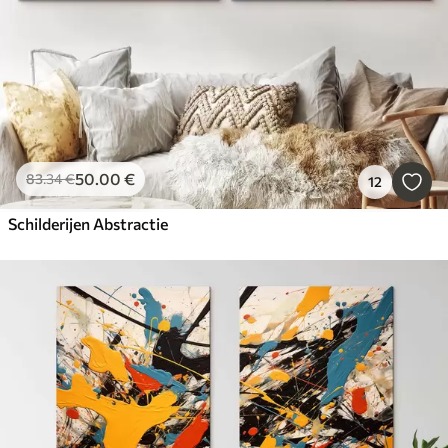
50
.00
€
83
.34
€
12
Schilderijen Abstractie