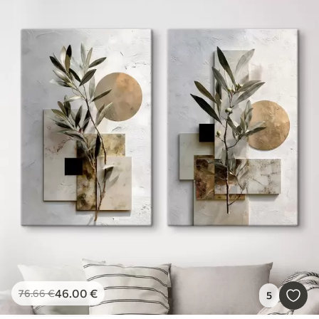
46
.00
€
76
.66
€
5