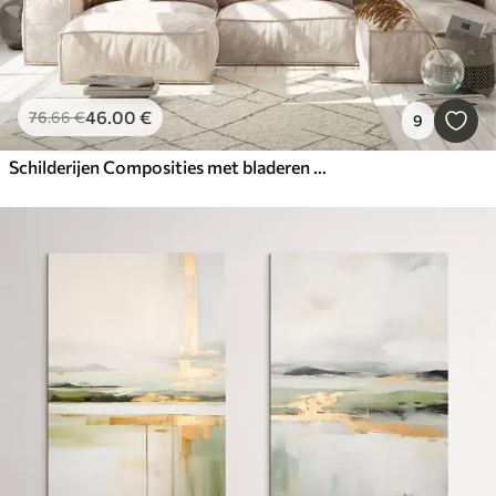
46
.00
€
76
.66
€
9
Schilderijen Composities met bladeren en cirkels