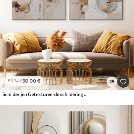
50
.00
€
83
.34
€
25
Schilderijen Getextureerde schildering met beige en witte vormen