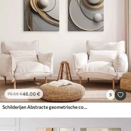
46
.00
€
76
.66
€
5
Schilderijen Abstracte geometrische compositie, met textuur, moderne, minimalistische kunst