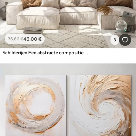
46
.00
€
76
.66
€
3
Schilderijen Een abstracte compositie met bladeren en cirkels