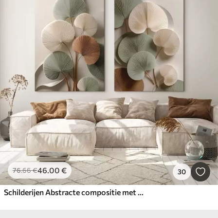
46
.00
€
76
.66
€
30
Schilderijen Abstracte compositie met bladeren