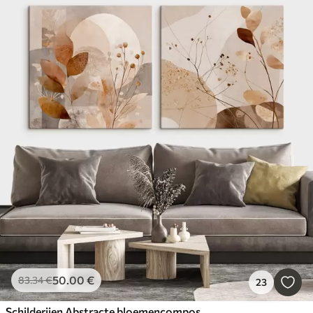
50
.00
€
83
.34
€
23
Schilderijen Abstracte bloemencompositie in twee delen