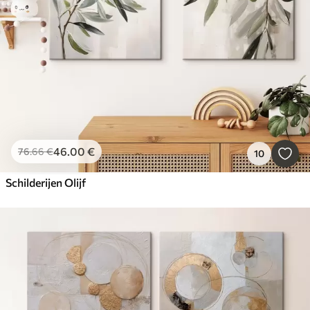
46
.00
€
76
.66
€
10
Schilderijen Olijf