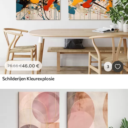
46
.00
€
76
.66
€
3
Schilderijen Kleurexplosie