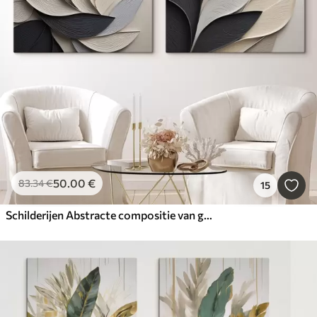
50
.00
€
83
.34
€
15
Schilderijen Abstracte compositie van gelaagde bladeren, gebogen vormen in zwart, wit en beige, kunst met textuur