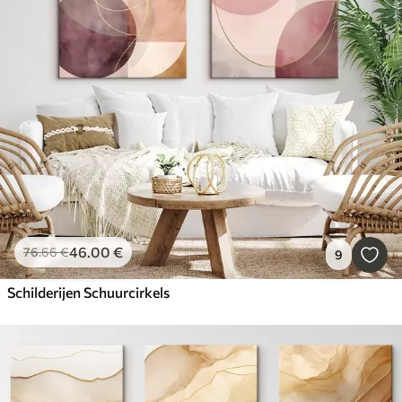
46
.00
€
76
.66
€
9
Schilderijen Schuurcirkels