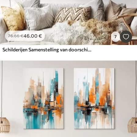
46
.00
€
76
.66
€
7
Schilderijen Samenstelling van doorschijnende cirkels en elegante stelen