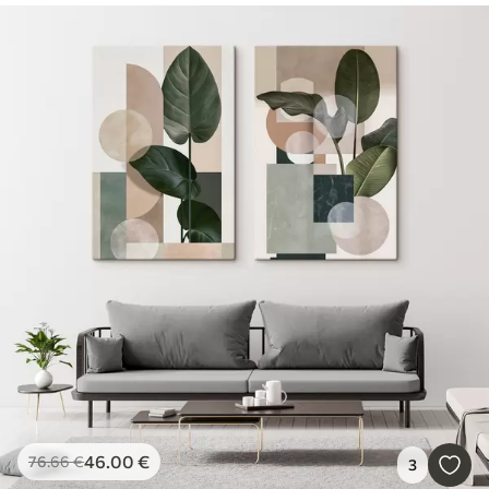
46
.00
€
76
.66
€
3