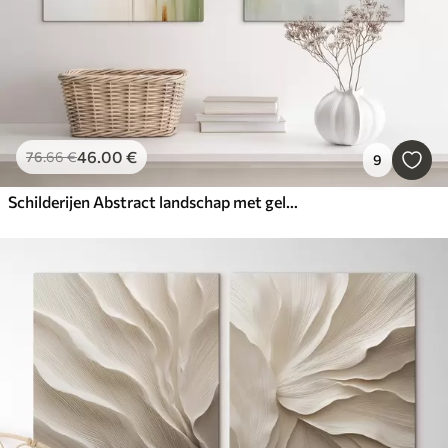
46
.00
€
76
.66
€
9
Schilderijen Abstract landschap met gele accenten, een minimalistische compositie van land, water en lucht, met gedempte kleuren