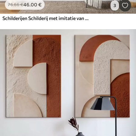
46
.00
€
76
.66
€
3
Schilderijen Schilderij met imitatie van grote tropische bladeren