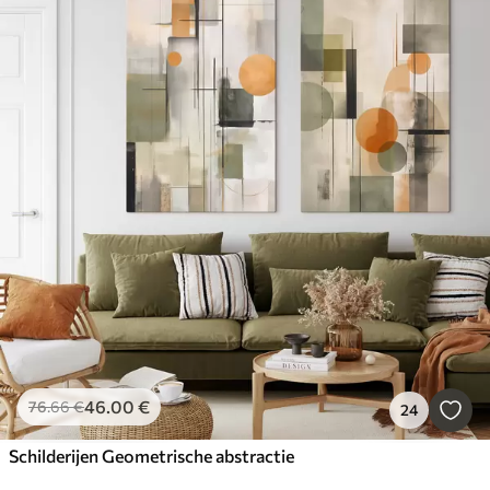
46
.00
€
76
.66
€
24
Schilderijen Geometrische abstractie