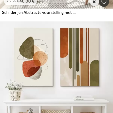
46
.00
€
76
.66
€
10
Schilderijen Abstracte voorstelling met een tak met bladeren