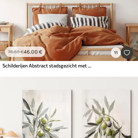
46
.00
€
76
.66
€
11
Schilderijen Abstract stadsgezicht met verticale penseelstreken in tinten oranje, blauw en wit, schilderstijl