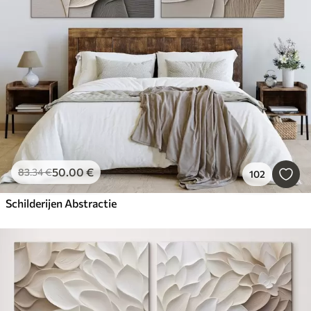
50
.00
€
83
.34
€
102
Schilderijen Abstractie