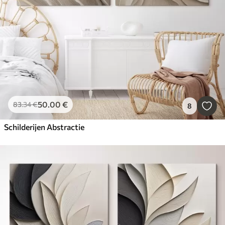
50
.00
€
83
.34
€
8
Schilderijen Abstractie