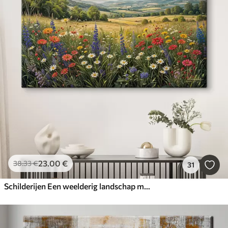
23
.00
€
38
.33
€
31
Schilderijen Een weelderig landschap met een levendige wilde bloemenweide vol kleurrijke bloemen onder een bewolkte lucht