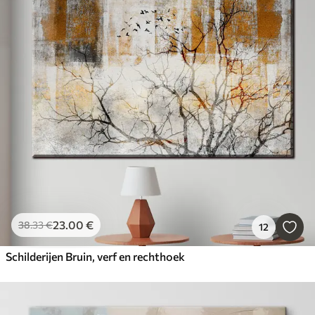
23
.00
€
38
.33
€
12
Schilderijen Bruin, verf en rechthoek