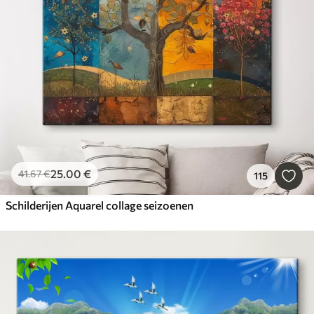
25
.00
€
41
.67
€
115
Schilderijen Aquarel collage seizoenen