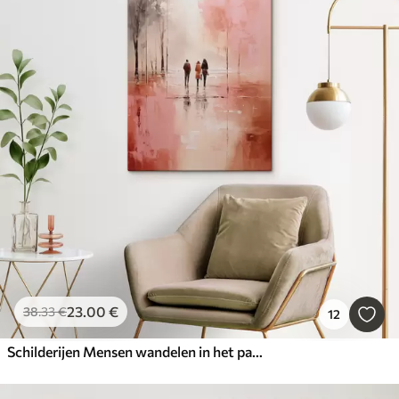
23
.00
€
38
.33
€
12
Schilderijen Mensen wandelen in het park abstract, roze rode kleur