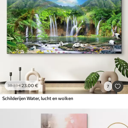
23
.00
€
38
.33
€
7
Schilderijen Water, lucht en wolken