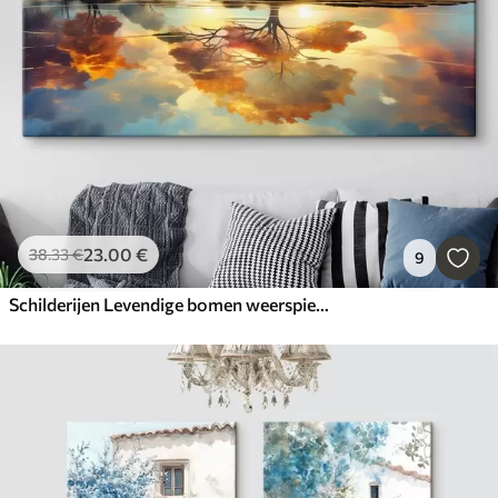
23
.00
€
38
.33
€
9
Schilderijen Levendige bomen weerspiegeld in het water