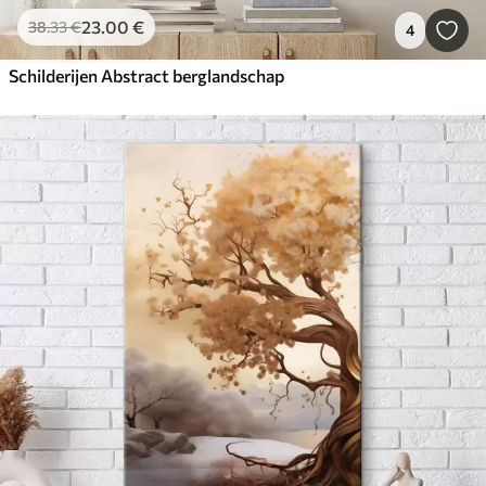
23
.00
€
38
.33
€
4
Schilderijen Abstract berglandschap