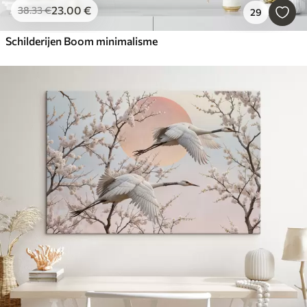
23
.00
€
38
.33
€
29
Schilderijen Boom minimalisme