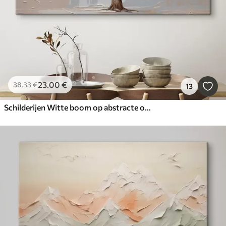
23
.00
€
38
.33
€
13
Schilderijen Witte boom op abstracte olieverfachtergrond