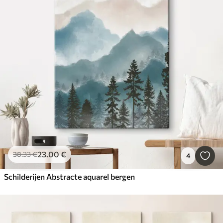
23
.00
€
38
.33
€
4
Schilderijen Abstracte aquarel bergen