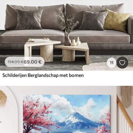
69
.00
€
114
.99
€
11
Schilderijen Berglandschap met bomen