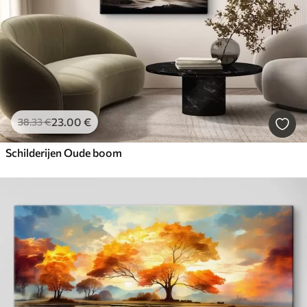
23
.00
€
38
.33
€
Schilderijen Oude boom