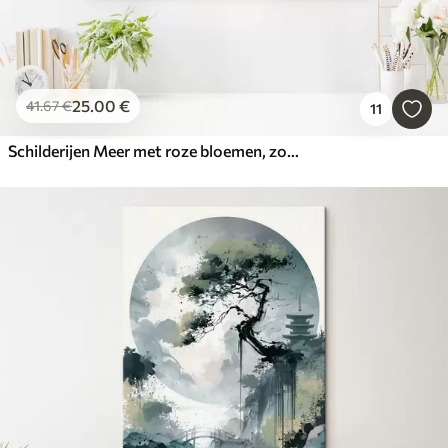
25
.00
€
41
.67
€
11
Schilderijen Meer met roze bloemen, zonsopgang, olieverftekening, pastelbeige kleuren, mist