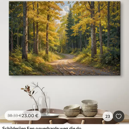
23
.00
€
38
.33
€
23
Schilderijen Een onverharde weg die door een bos slingert in de herfst, met hoge bomen aan beide kanten