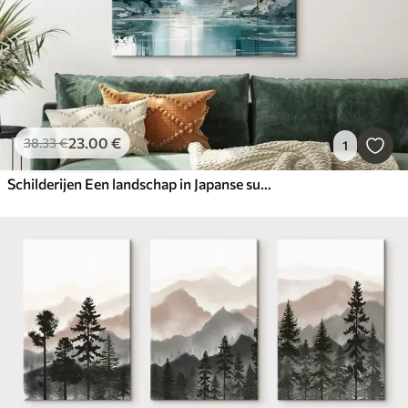
23
.00
€
38
.33
€
1
Schilderijen Een landschap in Japanse sumi-e-stijl met een slanke dennenboom, een brug en een pagode tegen de achtergrond van rustig water