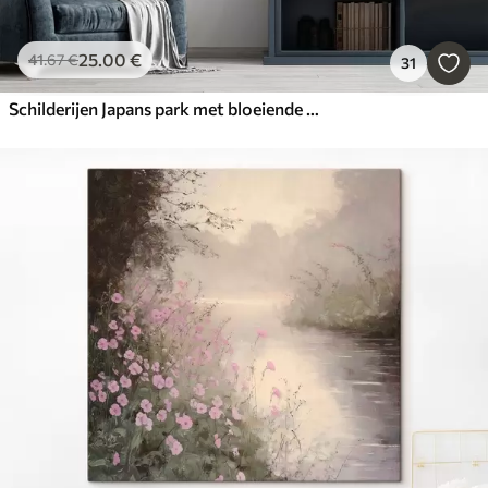
25
.00
€
41
.67
€
31
Schilderijen Japans park met bloeiende bomen en bloemen, bos, tuinhuis, meer