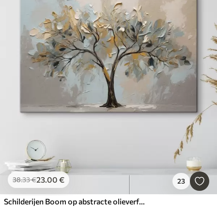
23
.00
€
38
.33
€
23
Schilderijen Boom op abstracte olieverfachtergrond