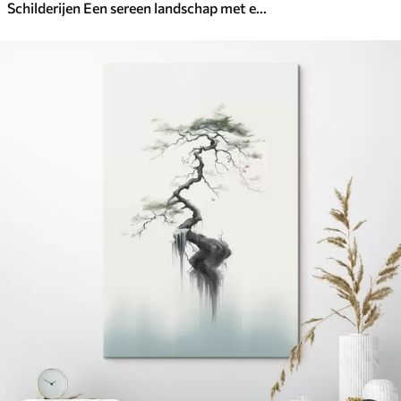
Schilderijen Een sereen landschap met een meer omringd door pijnbomen, die de warme kleuren van de zonsondergang weerspiegelen