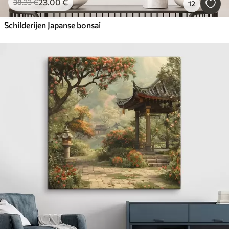
23
.00
€
38
.33
€
12
Schilderijen Japanse bonsai