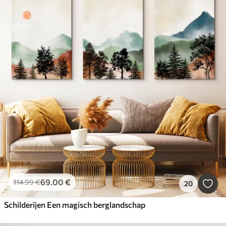
69
.00
€
114
.99
€
20
Schilderijen Een magisch berglandschap