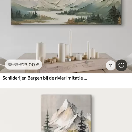
23
.00
€
38
.33
€
11
Schilderijen Bergen bij de rivier imitatie van penseelstreken