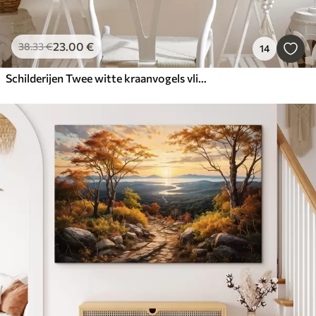
23
.00
€
38
.33
€
14
Schilderijen Twee witte kraanvogels vliegen tussen de bloeiende kersenbloesembomen tegen een roze ondergaande zon