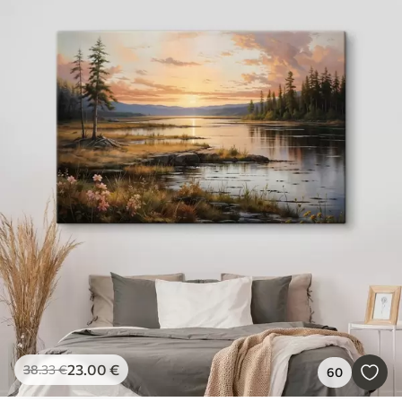
23
.00
€
38
.33
€
60