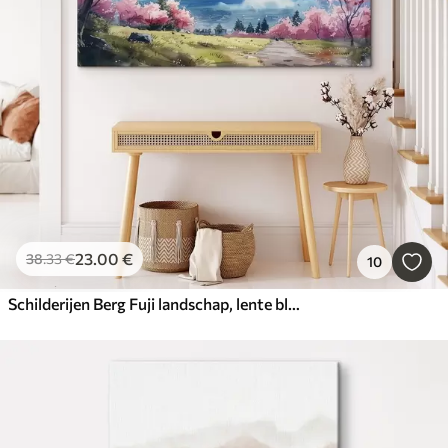
23
.00
€
38
.33
€
10
Schilderijen Berg Fuji landschap, lente bloeiende natuur, kersenbomen, Japans