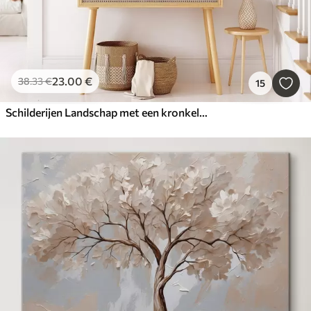
23
.00
€
38
.33
€
15
Schilderijen Landschap met een kronkelend zandpad dat leidt door een bos van herfstkleurige bomen en een zonsondergang