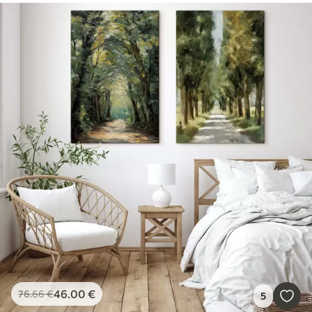
46
.00
€
76
.66
€
5