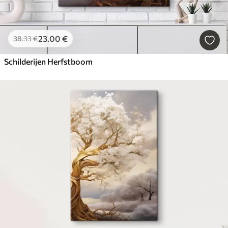
23
.00
€
38
.33
€
Schilderijen Herfstboom